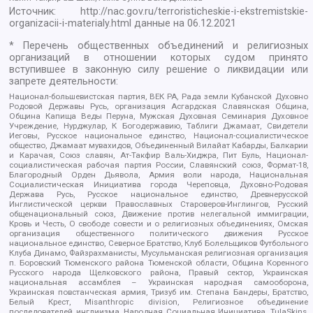
Источник:
http://nac.gov.ru/terroristicheskie-i-ekstremistskie-
organizacii-i-materialy.html
данные на
06.12.2021
* Перечень общественных объединений и религиозных
организаций в отношении которых судом принято
вступившее в законную силу решение о ликвидации или
запрете деятельности:
Национал-большевистская партия, ВЕК РА, Рада земли Кубанской Духовно
Родовой Державы Русь, организация Асгардская Славянская Община,
Община Капища Веды Перуна, Мужская Духовная Семинария Духовное
Учреждение, Нурджулар, К Богодержавию, Таблиги Джамаат, Свидетели
Иеговы, Русское национальное единство, Национал-социалистическое
общество, Джамаат мувахидов, Объединенный Вилайат Кабарды, Балкарии
и Карачая, Союз славян, Ат-Такфир Валь-Хиджра, Пит Буль, Национал-
социалистическая рабочая партия России, Славянский союз, Формат-18,
Благородный Орден Дьявола, Армия воли народа, Национальная
Социалистическая Инициатива города Череповца, Духовно-Родовая
Держава Русь, Русское национальное единство, Древнерусской
Инглистической церкви Православных Староверов-Инглингов, Русский
общенациональный союз, Движение против нелегальной иммиграции,
Кровь и Честь, О свободе совести и о религиозных объединениях, Омская
организация общественного политического движения Русское
национальное единство, Северное Братство, Клуб Болельщиков Футбольного
Клуба Динамо, Файзрахманисты, Мусульманская религиозная организация
п. Боровский Тюменского района Тюменской области, Община Коренного
Русского народа Щелковского района, Правый сектор, Украинская
национальная ассамблея – Украинская народная самооборона,
Украинская повстанческая армия, Тризуб им. Степана Бандеры, Братство,
Белый Крест, Misanthropic division, Религиозное объединение
последователей инглиизма, Народная Социальная Инициатива, TulaSkins,