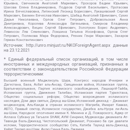
Юрьевна, Свечников Анатолий Мариевич, Прохоров Вадим Юрьевич,
Шахова Елена Владимировна, Подузов Сергей Васильевич, Протасова
Ирина Вячеславовна, Литинский Леонид Борисович, Лукашевский Сергей
Маркович, Бахмин Вячеслав Иванович, Шабад Анатолий Ефимович, Сухих
Дарья Николаевна, Орлов Олег Петрович, Добровольская Анна
Дмитриевна, Королева Александра Евгеньевна, Смирнов Владимир
Александрович, Вицин Сергей Ефимович, Золотухин Борис Андреевич,
Левинсон Лев Семенович, Локшина Татьяна Иосифовна, Орлов Олег
Петрович, Полякова Мара Федоровна, Резник Генри Маркович, Захаров
Герман Константинович
Источник:
http://unro.minjust.ru/NKOForeignAgent.aspx
данные
на
23.12.2021
* Единый федеральный список организаций, в том числе
иностранных и международных организаций, признанных в
соответствии с законодательством Российской Федерации
террористическими:
Высший военный Маджлисуль Шура, Конгресс народов Ичкерии и
Дагестана, База, Асбат аль-Ансар, Священная война, Исламская группа,
Братья-мусульмане, Партия исламского освобождения, Лашкар-И-Тайба,
Исламская группа, Движение Талибан, Исламская партия Туркестана,
Общество социальных реформ, Общество возрождения исламского
наследия, Дом двух святых, Джунд аш-Шам, Исламский джихад – Джамаат
моджахедов, Аль-Каида в странах исламского Магриба, Имарат Кавказ,
АБТО, Правый сектор, Исламское государство, Джабха аль-Нусра ли-Ахль
аш-Шам, Народное ополчение имени К. Минина и Д. Пожарского, Аджр от
Аллаха Субхану уа Тагьаля SHAM, АУМ Синрике, Муджахеды джамаата Ат-
Тавхида Валь-Джихад, Чистопольский Джамаат, Рохнамо ба суи давлати
исломи, Террористическое сообщество Сеть, Катиба Таухид валь-Джихад,
Хайят Тахрир аш-Шам, Ахлю Сунна Валь Джамаа