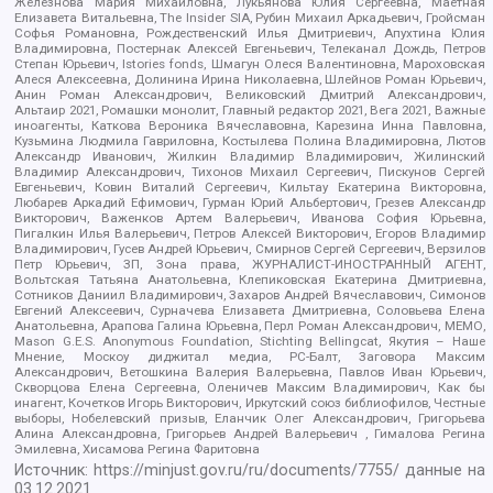
Железнова Мария Михайловна, Лукьянова Юлия Сергеевна, Маетная
Елизавета Витальевна, The Insider SIA, Рубин Михаил Аркадьевич, Гройсман
Софья Романовна, Рождественский Илья Дмитриевич, Апухтина Юлия
Владимировна, Постернак Алексей Евгеньевич, Телеканал Дождь, Петров
Степан Юрьевич, Istories fonds, Шмагун Олеся Валентиновна, Мароховская
Алеся Алексеевна, Долинина Ирина Николаевна, Шлейнов Роман Юрьевич,
Анин Роман Александрович, Великовский Дмитрий Александрович,
Альтаир 2021, Ромашки монолит, Главный редактор 2021, Вега 2021, Важные
иноагенты, Каткова Вероника Вячеславовна, Карезина Инна Павловна,
Кузьмина Людмила Гавриловна, Костылева Полина Владимировна, Лютов
Александр Иванович, Жилкин Владимир Владимирович, Жилинский
Владимир Александрович, Тихонов Михаил Сергеевич, Пискунов Сергей
Евгеньевич, Ковин Виталий Сергеевич, Кильтау Екатерина Викторовна,
Любарев Аркадий Ефимович, Гурман Юрий Альбертович, Грезев Александр
Викторович, Важенков Артем Валерьевич, Иванова София Юрьевна,
Пигалкин Илья Валерьевич, Петров Алексей Викторович, Егоров Владимир
Владимирович, Гусев Андрей Юрьевич, Смирнов Сергей Сергеевич, Верзилов
Петр Юрьевич, ЗП, Зона права, ЖУРНАЛИСТ-ИНОСТРАННЫЙ АГЕНТ,
Вольтская Татьяна Анатольевна, Клепиковская Екатерина Дмитриевна,
Сотников Даниил Владимирович, Захаров Андрей Вячеславович, Симонов
Евгений Алексеевич, Сурначева Елизавета Дмитриевна, Соловьева Елена
Анатольевна, Арапова Галина Юрьевна, Перл Роман Александрович, МЕМО,
Mason G.E.S. Anonymous Foundation, Stichting Bellingcat, Якутия – Наше
Мнение, Москоу диджитал медиа, РС-Балт, Заговора Максим
Александрович, Ветошкина Валерия Валерьевна, Павлов Иван Юрьевич,
Скворцова Елена Сергеевна, Оленичев Максим Владимирович, Как бы
инагент, Кочетков Игорь Викторович, Иркутский союз библиофилов, Честные
выборы, Нобелевский призыв, Еланчик Олег Александрович, Григорьева
Алина Александровна, Григорьев Андрей Валерьевич , Гималова Регина
Эмилевна, Хисамова Регина Фаритовна
Источник:
https://minjust.gov.ru/ru/documents/7755/
данные на
03.12.2021