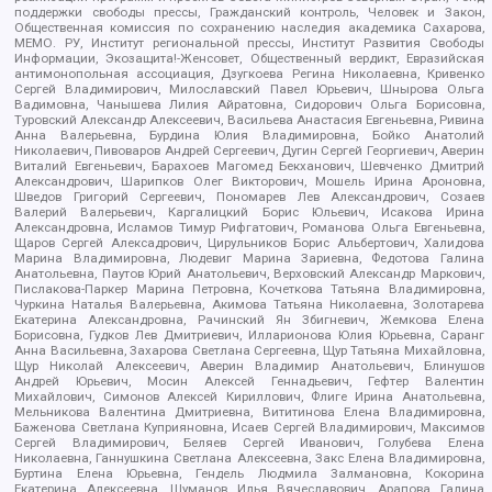
поддержки свободы прессы, Гражданский контроль, Человек и Закон,
Общественная комиссия по сохранению наследия академика Сахарова,
МЕМО. РУ, Институт региональной прессы, Институт Развития Свободы
Информации, Экозащита!-Женсовет, Общественный вердикт, Евразийская
антимонопольная ассоциация, Дзугкоева Регина Николаевна, Кривенко
Сергей Владимирович, Милославский Павел Юрьевич, Шнырова Ольга
Вадимовна, Чанышева Лилия Айратовна, Сидорович Ольга Борисовна,
Туровский Александр Алексеевич, Васильева Анастасия Евгеньевна, Ривина
Анна Валерьевна, Бурдина Юлия Владимировна, Бойко Анатолий
Николаевич, Пивоваров Андрей Сергеевич, Дугин Сергей Георгиевич, Аверин
Виталий Евгеньевич, Барахоев Магомед Бекханович, Шевченко Дмитрий
Александрович, Шарипков Олег Викторович, Мошель Ирина Ароновна,
Шведов Григорий Сергеевич, Пономарев Лев Александрович, Созаев
Валерий Валерьевич, Каргалицкий Борис Юльевич, Исакова Ирина
Александровна, Исламов Тимур Рифгатович, Романова Ольга Евгеньевна,
Щаров Сергей Алексадрович, Цирульников Борис Альбертович, Халидова
Марина Владимировна, Людевиг Марина Зариевна, Федотова Галина
Анатольевна, Паутов Юрий Анатольевич, Верховский Александр Маркович,
Пислакова-Паркер Марина Петровна, Кочеткова Татьяна Владимировна,
Чуркина Наталья Валерьевна, Акимова Татьяна Николаевна, Золотарева
Екатерина Александровна, Рачинский Ян Збигневич, Жемкова Елена
Борисовна, Гудков Лев Дмитриевич, Илларионова Юлия Юрьевна, Саранг
Анна Васильевна, Захарова Светлана Сергеевна, Щур Татьяна Михайловна,
Щур Николай Алексеевич, Аверин Владимир Анатольевич, Блинушов
Андрей Юрьевич, Мосин Алексей Геннадьевич, Гефтер Валентин
Михайлович, Симонов Алексей Кириллович, Флиге Ирина Анатольевна,
Мельникова Валентина Дмитриевна, Вититинова Елена Владимировна,
Баженова Светлана Куприяновна, Исаев Сергей Владимирович, Максимов
Сергей Владимирович, Беляев Сергей Иванович, Голубева Елена
Николаевна, Ганнушкина Светлана Алексеевна, Закс Елена Владимировна,
Буртина Елена Юрьевна, Гендель Людмила Залмановна, Кокорина
Екатерина Алексеевна, Шуманов Илья Вячеславович, Арапова Галина