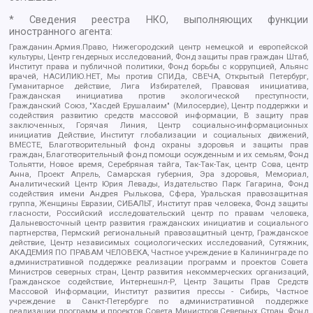
* Сведения реестра НКО, выполняющих функции
иностранного агента:
Гражданин.Армия.Право, Нижегородский центр немецкой и европейской
культуры, Центр гендерных исследований, Фонд защиты прав граждан Штаб,
Институт права и публичной политики, Фонд борьбы с коррупцией, Альянс
врачей, НАСИЛИЮ.НЕТ, Мы против СПИДа, СВЕЧА, Открытый Петербург,
Гуманитарное действие, Лига Избирателей, Правовая инициатива,
Гражданская инициатива против экологической преступности,
Гражданский Союз, "Хасдей Ерушалаим" (Милосердие), Центр поддержки и
содействия развитию средств массовой информации, В защиту прав
заключенных, Горячая Линия, Центр социально-информационных
инициатив Действие, Институт глобализации и социальных движений,
ВМЕСТЕ, Благотворительный фонд охраны здоровья и защиты прав
граждан, Благотворительный фонд помощи осужденным и их семьям, Фонд
Тольятти, Новое время, Серебряная тайга, Так-Так-Так, центр Сова, центр
Анна, Проект Апрель, Самарская губерния, Эра здоровья, Мемориал,
Аналитический Центр Юрия Левады, Издательство Парк Гагарина, Фонд
содействия имени Андрея Рылькова, Сфера, Уральская правозащитная
группа, Женщины Евразии, СИБАЛЬТ, Институт прав человека, Фонд защиты
гласности, Российский исследовательский центр по правам человека,
Дальневосточный центр развития гражданских инициатив и социального
партнерства, Пермский региональный правозащитный центр, Гражданское
действие, Центр независимых социологических исследований, Сутяжник,
АКАДЕМИЯ ПО ПРАВАМ ЧЕЛОВЕКА, Частное учреждение в Калининграде по
административной поддержке реализации программ и проектов Совета
Министров северных стран, Центр развития некоммерческих организаций,
Гражданское содействие, Интернешнл-Р, Центр Защиты Прав Средств
Массовой Информации, Институт развития прессы - Сибирь, Частное
учреждение в Санкт-Петербурге по административной поддержке
реализации программ и проектов Совета Министров Северных Стран, Фонд