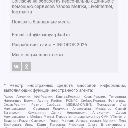
Согласие на обработку персональных данных с
помощью сервисов Yandex.Metrika, LiveInternet,
top.mail.ru
Показать баннерные места
E-mail: info@znamya-plast.ru
Разработчик сайта –
INFOROS
2026
Мы в социальных сетях:
* Реестр иностранных средств массовой информации,
выполняющих функции иностранного агента:
Голос Америки, Idel.Реалии, Кавказ.Реалии, Крым.Реалии, Телеканал
Настоящее Время, Azatliq Radiosi, PCE/PC, Сибирь.Реалии, Фактограф,
Север.Реалии, Радио Свобода, MEDIUM-ORIENT, Пономарев Лев
Александрович, Савицкая Людмила Алексеевна, Маркелов Сергей
Евгеньевич, Камалягин Денис Николаевич, Апахончич Дарья
Александровна, Medusa Project, Первое антикоррупционное СМИ, VTimes.io,
Баданин Роман Сергеевич, Гликин Максим Александрович, Маняхин Петр
Борисович, Ярош Юлия Петровна, Чуракова Ольга Владимировна,