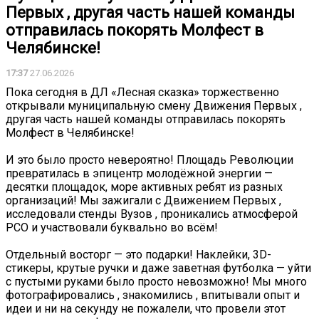
Первых , другая часть нашей команды
отправилась покорять Молфест в
Челябинске!
17:37
27.06.2026
Пока сегодня в ДЛ «Лесная сказка» торжественно
открывали муниципальную смену Движения Первых ,
другая часть нашей команды отправилась покорять
Молфест в Челябинске!
И это было просто невероятно! Площадь Революции
превратилась в эпицентр молодёжной энергии —
десятки площадок, море активных ребят из разных
организаций! Мы зажигали с Движением Первых ,
исследовали стенды Вузов , проникались атмосферой
РСО и участвовали буквально во всём!
Отдельный восторг — это подарки! Наклейки, 3D-
стикеры, крутые ручки и даже заветная футболка — уйти
с пустыми руками было просто невозможно! Мы много
фотографировались , знакомились , впитывали опыт и
идеи и ни на секунду не пожалели, что провели этот