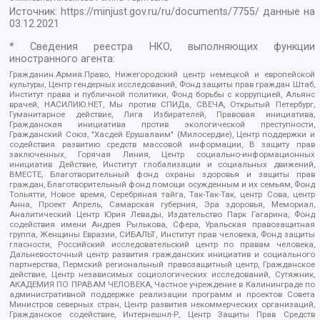
Источник:
https://minjust.gov.ru/ru/documents/7755/
данные на
03.12.2021
* Сведения реестра НКО, выполняющих функции
иностранного агента:
Гражданин.Армия.Право, Нижегородский центр немецкой и европейской
культуры, Центр гендерных исследований, Фонд защиты прав граждан Штаб,
Институт права и публичной политики, Фонд борьбы с коррупцией, Альянс
врачей, НАСИЛИЮ.НЕТ, Мы против СПИДа, СВЕЧА, Открытый Петербург,
Гуманитарное действие, Лига Избирателей, Правовая инициатива,
Гражданская инициатива против экологической преступности,
Гражданский Союз, "Хасдей Ерушалаим" (Милосердие), Центр поддержки и
содействия развитию средств массовой информации, В защиту прав
заключенных, Горячая Линия, Центр социально-информационных
инициатив Действие, Институт глобализации и социальных движений,
ВМЕСТЕ, Благотворительный фонд охраны здоровья и защиты прав
граждан, Благотворительный фонд помощи осужденным и их семьям, Фонд
Тольятти, Новое время, Серебряная тайга, Так-Так-Так, центр Сова, центр
Анна, Проект Апрель, Самарская губерния, Эра здоровья, Мемориал,
Аналитический Центр Юрия Левады, Издательство Парк Гагарина, Фонд
содействия имени Андрея Рылькова, Сфера, Уральская правозащитная
группа, Женщины Евразии, СИБАЛЬТ, Институт прав человека, Фонд защиты
гласности, Российский исследовательский центр по правам человека,
Дальневосточный центр развития гражданских инициатив и социального
партнерства, Пермский региональный правозащитный центр, Гражданское
действие, Центр независимых социологических исследований, Сутяжник,
АКАДЕМИЯ ПО ПРАВАМ ЧЕЛОВЕКА, Частное учреждение в Калининграде по
административной поддержке реализации программ и проектов Совета
Министров северных стран, Центр развития некоммерческих организаций,
Гражданское содействие, Интернешнл-Р, Центр Защиты Прав Средств