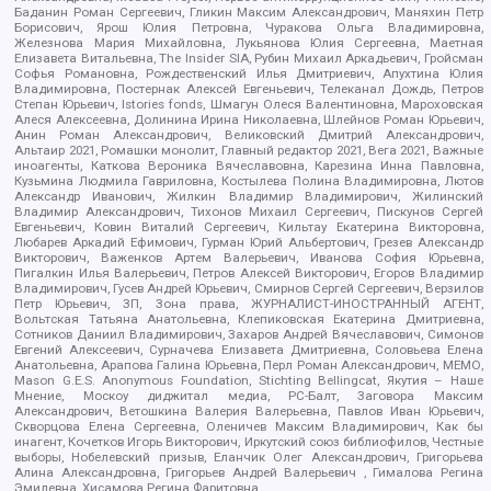
Баданин Роман Сергеевич, Гликин Максим Александрович, Маняхин Петр
Борисович, Ярош Юлия Петровна, Чуракова Ольга Владимировна,
Железнова Мария Михайловна, Лукьянова Юлия Сергеевна, Маетная
Елизавета Витальевна, The Insider SIA, Рубин Михаил Аркадьевич, Гройсман
Софья Романовна, Рождественский Илья Дмитриевич, Апухтина Юлия
Владимировна, Постернак Алексей Евгеньевич, Телеканал Дождь, Петров
Степан Юрьевич, Istories fonds, Шмагун Олеся Валентиновна, Мароховская
Алеся Алексеевна, Долинина Ирина Николаевна, Шлейнов Роман Юрьевич,
Анин Роман Александрович, Великовский Дмитрий Александрович,
Альтаир 2021, Ромашки монолит, Главный редактор 2021, Вега 2021, Важные
иноагенты, Каткова Вероника Вячеславовна, Карезина Инна Павловна,
Кузьмина Людмила Гавриловна, Костылева Полина Владимировна, Лютов
Александр Иванович, Жилкин Владимир Владимирович, Жилинский
Владимир Александрович, Тихонов Михаил Сергеевич, Пискунов Сергей
Евгеньевич, Ковин Виталий Сергеевич, Кильтау Екатерина Викторовна,
Любарев Аркадий Ефимович, Гурман Юрий Альбертович, Грезев Александр
Викторович, Важенков Артем Валерьевич, Иванова София Юрьевна,
Пигалкин Илья Валерьевич, Петров Алексей Викторович, Егоров Владимир
Владимирович, Гусев Андрей Юрьевич, Смирнов Сергей Сергеевич, Верзилов
Петр Юрьевич, ЗП, Зона права, ЖУРНАЛИСТ-ИНОСТРАННЫЙ АГЕНТ,
Вольтская Татьяна Анатольевна, Клепиковская Екатерина Дмитриевна,
Сотников Даниил Владимирович, Захаров Андрей Вячеславович, Симонов
Евгений Алексеевич, Сурначева Елизавета Дмитриевна, Соловьева Елена
Анатольевна, Арапова Галина Юрьевна, Перл Роман Александрович, МЕМО,
Mason G.E.S. Anonymous Foundation, Stichting Bellingcat, Якутия – Наше
Мнение, Москоу диджитал медиа, РС-Балт, Заговора Максим
Александрович, Ветошкина Валерия Валерьевна, Павлов Иван Юрьевич,
Скворцова Елена Сергеевна, Оленичев Максим Владимирович, Как бы
инагент, Кочетков Игорь Викторович, Иркутский союз библиофилов, Честные
выборы, Нобелевский призыв, Еланчик Олег Александрович, Григорьева
Алина Александровна, Григорьев Андрей Валерьевич , Гималова Регина
Эмилевна, Хисамова Регина Фаритовна