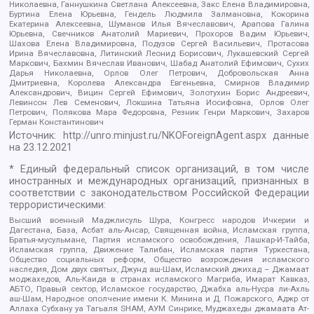
Николаевна, Ганнушкина Светлана Алексеевна, Закс Елена Владимировна,
Буртина Елена Юрьевна, Гендель Людмила Залмановна, Кокорина
Екатерина Алексеевна, Шуманов Илья Вячеславович, Арапова Галина
Юрьевна, Свечников Анатолий Мариевич, Прохоров Вадим Юрьевич,
Шахова Елена Владимировна, Подузов Сергей Васильевич, Протасова
Ирина Вячеславовна, Литинский Леонид Борисович, Лукашевский Сергей
Маркович, Бахмин Вячеслав Иванович, Шабад Анатолий Ефимович, Сухих
Дарья Николаевна, Орлов Олег Петрович, Добровольская Анна
Дмитриевна, Королева Александра Евгеньевна, Смирнов Владимир
Александрович, Вицин Сергей Ефимович, Золотухин Борис Андреевич,
Левинсон Лев Семенович, Локшина Татьяна Иосифовна, Орлов Олег
Петрович, Полякова Мара Федоровна, Резник Генри Маркович, Захаров
Герман Константинович
Источник:
http://unro.minjust.ru/NKOForeignAgent.aspx
данные
на
23.12.2021
* Единый федеральный список организаций, в том числе
иностранных и международных организаций, признанных в
соответствии с законодательством Российской Федерации
террористическими:
Высший военный Маджлисуль Шура, Конгресс народов Ичкерии и
Дагестана, База, Асбат аль-Ансар, Священная война, Исламская группа,
Братья-мусульмане, Партия исламского освобождения, Лашкар-И-Тайба,
Исламская группа, Движение Талибан, Исламская партия Туркестана,
Общество социальных реформ, Общество возрождения исламского
наследия, Дом двух святых, Джунд аш-Шам, Исламский джихад – Джамаат
моджахедов, Аль-Каида в странах исламского Магриба, Имарат Кавказ,
АБТО, Правый сектор, Исламское государство, Джабха аль-Нусра ли-Ахль
аш-Шам, Народное ополчение имени К. Минина и Д. Пожарского, Аджр от
Аллаха Субхану уа Тагьаля SHAM, АУМ Синрике, Муджахеды джамаата Ат-