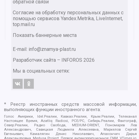
обратной связи
Согласие на обработку персональных данных с
помощью сервисов Yandex.Metrika, LiveInternet,
top.mail.ru
Показать баннерные места
E-mail: info@znamya-plast.ru
Разработчик сайта –
INFOROS
2026
Мы в социальных сетях:
* Реестр иностранных средств массовой информации,
выполняющих функции иностранного агента:
Голос Америки, Idel.Реалии, Кавказ.Реалии, Крым.Реалии, Телеканал
Настоящее Время, Azatliq Radiosi, PCE/PC, Сибирь.Реалии, Фактограф,
Север.Реалии, Радио Свобода, MEDIUM-ORIENT, Пономарев Лев
Александрович, Савицкая Людмила Алексеевна, Маркелов Сергей
Евгеньевич, Камалягин Денис Николаевич, Апахончич Дарья
Александровна, Medusa Project, Первое антикоррупционное СМИ, VTimes.io,