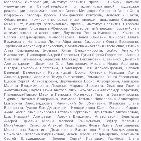
Массовой Информации, Институт развития прессы - Сибирь, Частное
учреждение в Санкт-Петербурге по административной поддержке
реализации программ и проектов Совета Министров Северных Стран, Фонд
поддержки свободы прессы, Гражданский контроль, Человек и Закон,
Общественная комиссия по сохранению наследия академика Сахарова,
МЕМО. РУ, Институт региональной прессы, Институт Развития Свободы
Информации, Экозащита!-Женсовет, Общественный вердикт, Евразийская
антимонопольная ассоциация, Дзугкоева Регина Николаевна, Кривенко
Сергей Владимирович, Милославский Павел Юрьевич, Шнырова Ольга
Вадимовна, Чанышева Лилия Айратовна, Сидорович Ольга Борисовна,
Туровский Александр Алексеевич, Васильева Анастасия Евгеньевна, Ривина
Анна Валерьевна, Бурдина Юлия Владимировна, Бойко Анатолий
Николаевич, Пивоваров Андрей Сергеевич, Дугин Сергей Георгиевич, Аверин
Виталий Евгеньевич, Барахоев Магомед Бекханович, Шевченко Дмитрий
Александрович, Шарипков Олег Викторович, Мошель Ирина Ароновна,
Шведов Григорий Сергеевич, Пономарев Лев Александрович, Созаев
Валерий Валерьевич, Каргалицкий Борис Юльевич, Исакова Ирина
Александровна, Исламов Тимур Рифгатович, Романова Ольга Евгеньевна,
Щаров Сергей Алексадрович, Цирульников Борис Альбертович, Халидова
Марина Владимировна, Людевиг Марина Зариевна, Федотова Галина
Анатольевна, Паутов Юрий Анатольевич, Верховский Александр Маркович,
Пислакова-Паркер Марина Петровна, Кочеткова Татьяна Владимировна,
Чуркина Наталья Валерьевна, Акимова Татьяна Николаевна, Золотарева
Екатерина Александровна, Рачинский Ян Збигневич, Жемкова Елена
Борисовна, Гудков Лев Дмитриевич, Илларионова Юлия Юрьевна, Саранг
Анна Васильевна, Захарова Светлана Сергеевна, Щур Татьяна Михайловна,
Щур Николай Алексеевич, Аверин Владимир Анатольевич, Блинушов
Андрей Юрьевич, Мосин Алексей Геннадьевич, Гефтер Валентин
Михайлович, Симонов Алексей Кириллович, Флиге Ирина Анатольевна,
Мельникова Валентина Дмитриевна, Вититинова Елена Владимировна,
Баженова Светлана Куприяновна, Исаев Сергей Владимирович, Максимов
Сергей Владимирович, Беляев Сергей Иванович, Голубева Елена