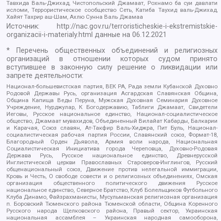
Тавхида Валь-Джихад, Чистопольский Джамаат, Рохнамо ба суи давлати
исломи, Террористическое сообщество Сеть, Катиба Таухид валь-Джихад,
Хайят Тахрир аш-Шам, Ахлю Сунна Валь Джамаа
Источник:
http://nac.gov.ru/terroristicheskie-i-ekstremistskie-
organizacii-i-materialy.html
данные на
06.12.2021
* Перечень общественных объединений и религиозных
организаций в отношении которых судом принято
вступившее в законную силу решение о ликвидации или
запрете деятельности:
Национал-большевистская партия, ВЕК РА, Рада земли Кубанской Духовно
Родовой Державы Русь, организация Асгардская Славянская Община,
Община Капища Веды Перуна, Мужская Духовная Семинария Духовное
Учреждение, Нурджулар, К Богодержавию, Таблиги Джамаат, Свидетели
Иеговы, Русское национальное единство, Национал-социалистическое
общество, Джамаат мувахидов, Объединенный Вилайат Кабарды, Балкарии
и Карачая, Союз славян, Ат-Такфир Валь-Хиджра, Пит Буль, Национал-
социалистическая рабочая партия России, Славянский союз, Формат-18,
Благородный Орден Дьявола, Армия воли народа, Национальная
Социалистическая Инициатива города Череповца, Духовно-Родовая
Держава Русь, Русское национальное единство, Древнерусской
Инглистической церкви Православных Староверов-Инглингов, Русский
общенациональный союз, Движение против нелегальной иммиграции,
Кровь и Честь, О свободе совести и о религиозных объединениях, Омская
организация общественного политического движения Русское
национальное единство, Северное Братство, Клуб Болельщиков Футбольного
Клуба Динамо, Файзрахманисты, Мусульманская религиозная организация
п. Боровский Тюменского района Тюменской области, Община Коренного
Русского народа Щелковского района, Правый сектор, Украинская
национальная ассамблея – Украинская народная самооборона,