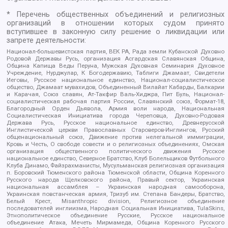
* Перечень общественных объединений и религиозных
организаций в отношении которых судом принято
вступившее в законную силу решение о ликвидации или
запрете деятельности:
Национал-большевистская партия, ВЕК РА, Рада земли Кубанской Духовно
Родовой Державы Русь, организация Асгардская Славянская Община,
Община Капища Веды Перуна, Мужская Духовная Семинария Духовное
Учреждение, Нурджулар, К Богодержавию, Таблиги Джамаат, Свидетели
Иеговы, Русское национальное единство, Национал-социалистическое
общество, Джамаат мувахидов, Объединенный Вилайат Кабарды, Балкарии
и Карачая, Союз славян, Ат-Такфир Валь-Хиджра, Пит Буль, Национал-
социалистическая рабочая партия России, Славянский союз, Формат-18,
Благородный Орден Дьявола, Армия воли народа, Национальная
Социалистическая Инициатива города Череповца, Духовно-Родовая
Держава Русь, Русское национальное единство, Древнерусской
Инглистической церкви Православных Староверов-Инглингов, Русский
общенациональный союз, Движение против нелегальной иммиграции,
Кровь и Честь, О свободе совести и о религиозных объединениях, Омская
организация общественного политического движения Русское
национальное единство, Северное Братство, Клуб Болельщиков Футбольного
Клуба Динамо, Файзрахманисты, Мусульманская религиозная организация
п. Боровский Тюменского района Тюменской области, Община Коренного
Русского народа Щелковского района, Правый сектор, Украинская
национальная ассамблея – Украинская народная самооборона,
Украинская повстанческая армия, Тризуб им. Степана Бандеры, Братство,
Белый Крест, Misanthropic division, Религиозное объединение
последователей инглиизма, Народная Социальная Инициатива, TulaSkins,
Этнополитическое объединение Русские, Русское национальное
объединение Атака, Мечеть Мирмамеда, Община Коренного Русского