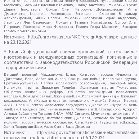
Ирина Вячеславовна, Литинский Леонид Борисович, Лукашевский Сергей
Маркович, Бахмин Вячеслав Иванович, Шабад Анатолий Ефимович, Сухих
Дарья Николаевна, Орлов Олег Петрович, Добровольская Анна
Дмитриевна, Королева Александра Евгеньевна, Смирнов Владимир
Александрович, Вицин Сергей Ефимович, Золотухин Борис Андреевич,
Левинсон Лев Семенович, Локшина Татьяна Иосифовна, Орлов Олег
Петрович, Полякова Мара Федоровна, Резник Генри Маркович, Захаров
Герман Константинович
Источник:
http://unro.minjust.ru/NKOForeignAgent.aspx
данные
на
23.12.2021
* Единый федеральный список организаций, в том числе
иностранных и международных организаций, признанных в
соответствии с законодательством Российской Федерации
террористическими:
Высший военный Маджлисуль Шура, Конгресс народов Ичкерии и
Дагестана, База, Асбат аль-Ансар, Священная война, Исламская группа,
Братья-мусульмане, Партия исламского освобождения, Лашкар-И-Тайба,
Исламская группа, Движение Талибан, Исламская партия Туркестана,
Общество социальных реформ, Общество возрождения исламского
наследия, Дом двух святых, Джунд аш-Шам, Исламский джихад – Джамаат
моджахедов, Аль-Каида в странах исламского Магриба, Имарат Кавказ,
АБТО, Правый сектор, Исламское государство, Джабха аль-Нусра ли-Ахль
аш-Шам, Народное ополчение имени К. Минина и Д. Пожарского, Аджр от
Аллаха Субхану уа Тагьаля SHAM, АУМ Синрике, Муджахеды джамаата Ат-
Тавхида Валь-Джихад, Чистопольский Джамаат, Рохнамо ба суи давлати
исломи, Террористическое сообщество Сеть, Катиба Таухид валь-Джихад,
Хайят Тахрир аш-Шам, Ахлю Сунна Валь Джамаа
Источник:
http://nac.gov.ru/terroristicheskie-i-ekstremistskie-
organizacii-i-materialy.html
данные на
06.12.2021