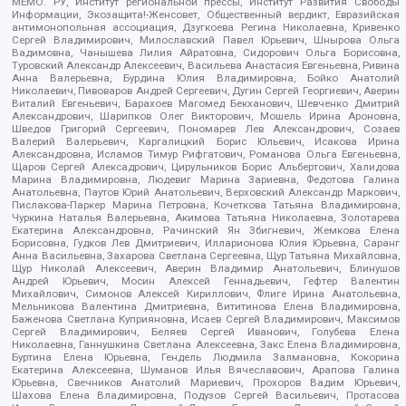
МЕМО. РУ, Институт региональной прессы, Институт Развития Свободы
Информации, Экозащита!-Женсовет, Общественный вердикт, Евразийская
антимонопольная ассоциация, Дзугкоева Регина Николаевна, Кривенко
Сергей Владимирович, Милославский Павел Юрьевич, Шнырова Ольга
Вадимовна, Чанышева Лилия Айратовна, Сидорович Ольга Борисовна,
Туровский Александр Алексеевич, Васильева Анастасия Евгеньевна, Ривина
Анна Валерьевна, Бурдина Юлия Владимировна, Бойко Анатолий
Николаевич, Пивоваров Андрей Сергеевич, Дугин Сергей Георгиевич, Аверин
Виталий Евгеньевич, Барахоев Магомед Бекханович, Шевченко Дмитрий
Александрович, Шарипков Олег Викторович, Мошель Ирина Ароновна,
Шведов Григорий Сергеевич, Пономарев Лев Александрович, Созаев
Валерий Валерьевич, Каргалицкий Борис Юльевич, Исакова Ирина
Александровна, Исламов Тимур Рифгатович, Романова Ольга Евгеньевна,
Щаров Сергей Алексадрович, Цирульников Борис Альбертович, Халидова
Марина Владимировна, Людевиг Марина Зариевна, Федотова Галина
Анатольевна, Паутов Юрий Анатольевич, Верховский Александр Маркович,
Пислакова-Паркер Марина Петровна, Кочеткова Татьяна Владимировна,
Чуркина Наталья Валерьевна, Акимова Татьяна Николаевна, Золотарева
Екатерина Александровна, Рачинский Ян Збигневич, Жемкова Елена
Борисовна, Гудков Лев Дмитриевич, Илларионова Юлия Юрьевна, Саранг
Анна Васильевна, Захарова Светлана Сергеевна, Щур Татьяна Михайловна,
Щур Николай Алексеевич, Аверин Владимир Анатольевич, Блинушов
Андрей Юрьевич, Мосин Алексей Геннадьевич, Гефтер Валентин
Михайлович, Симонов Алексей Кириллович, Флиге Ирина Анатольевна,
Мельникова Валентина Дмитриевна, Вититинова Елена Владимировна,
Баженова Светлана Куприяновна, Исаев Сергей Владимирович, Максимов
Сергей Владимирович, Беляев Сергей Иванович, Голубева Елена
Николаевна, Ганнушкина Светлана Алексеевна, Закс Елена Владимировна,
Буртина Елена Юрьевна, Гендель Людмила Залмановна, Кокорина
Екатерина Алексеевна, Шуманов Илья Вячеславович, Арапова Галина
Юрьевна, Свечников Анатолий Мариевич, Прохоров Вадим Юрьевич,
Шахова Елена Владимировна, Подузов Сергей Васильевич, Протасова