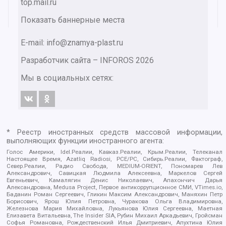
top.mail.ru
Показать баннерные места
E-mail: info@znamya-plast.ru
Разработчик сайта –
INFOROS
2026
Мы в социальных сетях:
* Реестр иностранных средств массовой информации,
выполняющих функции иностранного агента:
Голос Америки, Idel.Реалии, Кавказ.Реалии, Крым.Реалии, Телеканал
Настоящее Время, Azatliq Radiosi, PCE/PC, Сибирь.Реалии, Фактограф,
Север.Реалии, Радио Свобода, MEDIUM-ORIENT, Пономарев Лев
Александрович, Савицкая Людмила Алексеевна, Маркелов Сергей
Евгеньевич, Камалягин Денис Николаевич, Апахончич Дарья
Александровна, Medusa Project, Первое антикоррупционное СМИ, VTimes.io,
Баданин Роман Сергеевич, Гликин Максим Александрович, Маняхин Петр
Борисович, Ярош Юлия Петровна, Чуракова Ольга Владимировна,
Железнова Мария Михайловна, Лукьянова Юлия Сергеевна, Маетная
Елизавета Витальевна, The Insider SIA, Рубин Михаил Аркадьевич, Гройсман
Софья Романовна, Рождественский Илья Дмитриевич, Апухтина Юлия