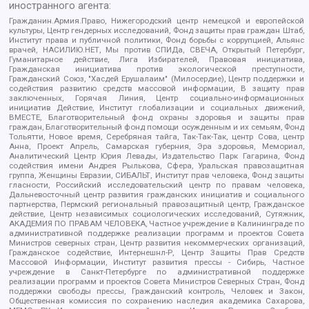
иностранного агента:
Гражданин.Армия.Право, Нижегородский центр немецкой и европейской
культуры, Центр гендерных исследований, Фонд защиты прав граждан Штаб,
Институт права и публичной политики, Фонд борьбы с коррупцией, Альянс
врачей, НАСИЛИЮ.НЕТ, Мы против СПИДа, СВЕЧА, Открытый Петербург,
Гуманитарное действие, Лига Избирателей, Правовая инициатива,
Гражданская инициатива против экологической преступности,
Гражданский Союз, "Хасдей Ерушалаим" (Милосердие), Центр поддержки и
содействия развитию средств массовой информации, В защиту прав
заключенных, Горячая Линия, Центр социально-информационных
инициатив Действие, Институт глобализации и социальных движений,
ВМЕСТЕ, Благотворительный фонд охраны здоровья и защиты прав
граждан, Благотворительный фонд помощи осужденным и их семьям, Фонд
Тольятти, Новое время, Серебряная тайга, Так-Так-Так, центр Сова, центр
Анна, Проект Апрель, Самарская губерния, Эра здоровья, Мемориал,
Аналитический Центр Юрия Левады, Издательство Парк Гагарина, Фонд
содействия имени Андрея Рылькова, Сфера, Уральская правозащитная
группа, Женщины Евразии, СИБАЛЬТ, Институт прав человека, Фонд защиты
гласности, Российский исследовательский центр по правам человека,
Дальневосточный центр развития гражданских инициатив и социального
партнерства, Пермский региональный правозащитный центр, Гражданское
действие, Центр независимых социологических исследований, Сутяжник,
АКАДЕМИЯ ПО ПРАВАМ ЧЕЛОВЕКА, Частное учреждение в Калининграде по
административной поддержке реализации программ и проектов Совета
Министров северных стран, Центр развития некоммерческих организаций,
Гражданское содействие, Интернешнл-Р, Центр Защиты Прав Средств
Массовой Информации, Институт развития прессы - Сибирь, Частное
учреждение в Санкт-Петербурге по административной поддержке
реализации программ и проектов Совета Министров Северных Стран, Фонд
поддержки свободы прессы, Гражданский контроль, Человек и Закон,
Общественная комиссия по сохранению наследия академика Сахарова,