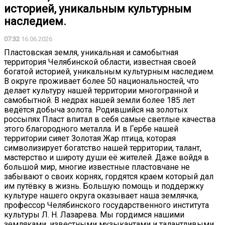
историей, уникальным культурным
наследием.
07:32
16.06.2026
Пластовская земля, уникальная и самобытная
территория Челябинской области, известная своей
богатой историей, уникальным культурным наследием.
В округе проживает более 50 национальностей, что
делает культуру нашей территории многогранной и
самобытной. В недрах нашей земли более 185 лет
ведётся добыча золота. Родившийся на золотых
россыпях Пласт впитал в себя самые светлые качества
этого благородного металла. И в Гербе нашей
территории сияет Золотая Жар птица, которая
символизирует богатство нашей территории, талант,
мастерство и широту души её жителей. Даже войдя в
большой мир, многие известные пластовчане не
забывают о своих корнях, гордятся краем который дал
им путёвку в жизнь. Большую помощь и поддержку
культуре нашего округа оказывает наша землячка,
профессор Челябинского государственного института
культуры Л. Н. Лазарева. Мы гордимся нашими
земляками, известными музыкантами и талантливыми