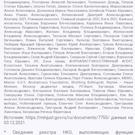
Владимировна, Постернак Алексей Евгеньевич, Телеканал Дождь, Петров
Степан Юрьевич, Istories fonds, Шмагун Олеся Валентиновна, Мароховская
Алеся Алексеевна, Долинина Ирина Николаевна, Шлейнов Роман Юрьевич,
Анин Роман Александрович, Великовский Дмитрий Александрович,
Альтаир 2021, Ромашки монолит, Главный редактор 2021, Вега 2021, Важные
иноагенты, Каткова Вероника Вячеславовна, Карезина Инна Павловна,
Кузьмина Людмила Гавриловна, Костылева Полина Владимировна, Лютов
Александр Иванович, Жилкин Владимир Владимирович, Жилинский
Владимир Александрович, Тихонов Михаил Сергеевич, Пискунов Сергей
Евгеньевич, Ковин Виталий Сергеевич, Кильтау Екатерина Викторовна,
Любарев Аркадий Ефимович, Гурман Юрий Альбертович, Грезев Александр
Викторович, Важенков Артем Валерьевич, Иванова София Юрьевна,
Пигалкин Илья Валерьевич, Петров Алексей Викторович, Егоров Владимир
Владимирович, Гусев Андрей Юрьевич, Смирнов Сергей Сергеевич, Верзилов
Петр Юрьевич, ЗП, Зона права, ЖУРНАЛИСТ-ИНОСТРАННЫЙ АГЕНТ,
Вольтская Татьяна Анатольевна, Клепиковская Екатерина Дмитриевна,
Сотников Даниил Владимирович, Захаров Андрей Вячеславович, Симонов
Евгений Алексеевич, Сурначева Елизавета Дмитриевна, Соловьева Елена
Анатольевна, Арапова Галина Юрьевна, Перл Роман Александрович, МЕМО,
Mason G.E.S. Anonymous Foundation, Stichting Bellingcat, Якутия – Наше
Мнение, Москоу диджитал медиа, РС-Балт, Заговора Максим
Александрович, Ветошкина Валерия Валерьевна, Павлов Иван Юрьевич,
Скворцова Елена Сергеевна, Оленичев Максим Владимирович, Как бы
инагент, Кочетков Игорь Викторович, Иркутский союз библиофилов, Честные
выборы, Нобелевский призыв, Еланчик Олег Александрович, Григорьева
Алина Александровна, Григорьев Андрей Валерьевич , Гималова Регина
Эмилевна, Хисамова Регина Фаритовна
Источник:
https://minjust.gov.ru/ru/documents/7755/
данные на
03.12.2021
* Сведения реестра НКО, выполняющих функции