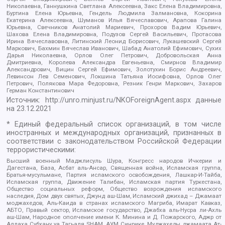
Николаевна, Ганнушкина Светлана Алексеевна, Закс Елена Владимировна,
Буртина Елена Юрьевна, Гендель Людмила Залмановна, Кокорина
Екатерина Алексеевна, Шуманов Илья Вячеславович, Арапова Галина
Юрьевна, Свечников Анатолий Мариевич, Прохоров Вадим Юрьевич,
Шахова Елена Владимировна, Подузов Сергей Васильевич, Протасова
Ирина Вячеславовна, Литинский Леонид Борисович, Лукашевский Сергей
Маркович, Бахмин Вячеслав Иванович, Шабад Анатолий Ефимович, Сухих
Дарья Николаевна, Орлов Олег Петрович, Добровольская Анна
Дмитриевна, Королева Александра Евгеньевна, Смирнов Владимир
Александрович, Вицин Сергей Ефимович, Золотухин Борис Андреевич,
Левинсон Лев Семенович, Локшина Татьяна Иосифовна, Орлов Олег
Петрович, Полякова Мара Федоровна, Резник Генри Маркович, Захаров
Герман Константинович
Источник:
http://unro.minjust.ru/NKOForeignAgent.aspx
данные
на
23.12.2021
* Единый федеральный список организаций, в том числе
иностранных и международных организаций, признанных в
соответствии с законодательством Российской Федерации
террористическими:
Высший военный Маджлисуль Шура, Конгресс народов Ичкерии и
Дагестана, База, Асбат аль-Ансар, Священная война, Исламская группа,
Братья-мусульмане, Партия исламского освобождения, Лашкар-И-Тайба,
Исламская группа, Движение Талибан, Исламская партия Туркестана,
Общество социальных реформ, Общество возрождения исламского
наследия, Дом двух святых, Джунд аш-Шам, Исламский джихад – Джамаат
моджахедов, Аль-Каида в странах исламского Магриба, Имарат Кавказ,
АБТО, Правый сектор, Исламское государство, Джабха аль-Нусра ли-Ахль
аш-Шам, Народное ополчение имени К. Минина и Д. Пожарского, Аджр от
Аллаха Субхану уа Тагьаля SHAM, АУМ Синрике, Муджахеды джамаата Ат-