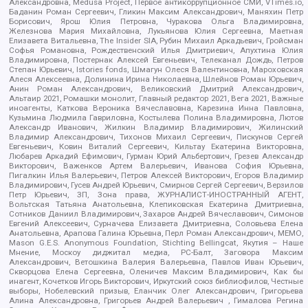
Александровна, Medusa Project, Первое антикоррупционное СМИ, VTimes.io,
Баданин Роман Сергеевич, Гликин Максим Александрович, Маняхин Петр
Борисович, Ярош Юлия Петровна, Чуракова Ольга Владимировна,
Железнова Мария Михайловна, Лукьянова Юлия Сергеевна, Маетная
Елизавета Витальевна, The Insider SIA, Рубин Михаил Аркадьевич, Гройсман
Софья Романовна, Рождественский Илья Дмитриевич, Апухтина Юлия
Владимировна, Постернак Алексей Евгеньевич, Телеканал Дождь, Петров
Степан Юрьевич, Istories fonds, Шмагун Олеся Валентиновна, Мароховская
Алеся Алексеевна, Долинина Ирина Николаевна, Шлейнов Роман Юрьевич,
Анин Роман Александрович, Великовский Дмитрий Александрович,
Альтаир 2021, Ромашки монолит, Главный редактор 2021, Вега 2021, Важные
иноагенты, Каткова Вероника Вячеславовна, Карезина Инна Павловна,
Кузьмина Людмила Гавриловна, Костылева Полина Владимировна, Лютов
Александр Иванович, Жилкин Владимир Владимирович, Жилинский
Владимир Александрович, Тихонов Михаил Сергеевич, Пискунов Сергей
Евгеньевич, Ковин Виталий Сергеевич, Кильтау Екатерина Викторовна,
Любарев Аркадий Ефимович, Гурман Юрий Альбертович, Грезев Александр
Викторович, Важенков Артем Валерьевич, Иванова София Юрьевна,
Пигалкин Илья Валерьевич, Петров Алексей Викторович, Егоров Владимир
Владимирович, Гусев Андрей Юрьевич, Смирнов Сергей Сергеевич, Верзилов
Петр Юрьевич, ЗП, Зона права, ЖУРНАЛИСТ-ИНОСТРАННЫЙ АГЕНТ,
Вольтская Татьяна Анатольевна, Клепиковская Екатерина Дмитриевна,
Сотников Даниил Владимирович, Захаров Андрей Вячеславович, Симонов
Евгений Алексеевич, Сурначева Елизавета Дмитриевна, Соловьева Елена
Анатольевна, Арапова Галина Юрьевна, Перл Роман Александрович, МЕМО,
Mason G.E.S. Anonymous Foundation, Stichting Bellingcat, Якутия – Наше
Мнение, Москоу диджитал медиа, РС-Балт, Заговора Максим
Александрович, Ветошкина Валерия Валерьевна, Павлов Иван Юрьевич,
Скворцова Елена Сергеевна, Оленичев Максим Владимирович, Как бы
инагент, Кочетков Игорь Викторович, Иркутский союз библиофилов, Честные
выборы, Нобелевский призыв, Еланчик Олег Александрович, Григорьева
Алина Александровна, Григорьев Андрей Валерьевич , Гималова Регина