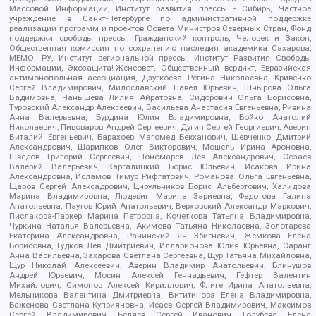
Массовой Информации, Институт развития прессы - Сибирь, Частное
учреждение в Санкт-Петербурге по административной поддержке
реализации программ и проектов Совета Министров Северных Стран, Фонд
поддержки свободы прессы, Гражданский контроль, Человек и Закон,
Общественная комиссия по сохранению наследия академика Сахарова,
МЕМО. РУ, Институт региональной прессы, Институт Развития Свободы
Информации, Экозащита!-Женсовет, Общественный вердикт, Евразийская
антимонопольная ассоциация, Дзугкоева Регина Николаевна, Кривенко
Сергей Владимирович, Милославский Павел Юрьевич, Шнырова Ольга
Вадимовна, Чанышева Лилия Айратовна, Сидорович Ольга Борисовна,
Туровский Александр Алексеевич, Васильева Анастасия Евгеньевна, Ривина
Анна Валерьевна, Бурдина Юлия Владимировна, Бойко Анатолий
Николаевич, Пивоваров Андрей Сергеевич, Дугин Сергей Георгиевич, Аверин
Виталий Евгеньевич, Барахоев Магомед Бекханович, Шевченко Дмитрий
Александрович, Шарипков Олег Викторович, Мошель Ирина Ароновна,
Шведов Григорий Сергеевич, Пономарев Лев Александрович, Созаев
Валерий Валерьевич, Каргалицкий Борис Юльевич, Исакова Ирина
Александровна, Исламов Тимур Рифгатович, Романова Ольга Евгеньевна,
Щаров Сергей Алексадрович, Цирульников Борис Альбертович, Халидова
Марина Владимировна, Людевиг Марина Зариевна, Федотова Галина
Анатольевна, Паутов Юрий Анатольевич, Верховский Александр Маркович,
Пислакова-Паркер Марина Петровна, Кочеткова Татьяна Владимировна,
Чуркина Наталья Валерьевна, Акимова Татьяна Николаевна, Золотарева
Екатерина Александровна, Рачинский Ян Збигневич, Жемкова Елена
Борисовна, Гудков Лев Дмитриевич, Илларионова Юлия Юрьевна, Саранг
Анна Васильевна, Захарова Светлана Сергеевна, Щур Татьяна Михайловна,
Щур Николай Алексеевич, Аверин Владимир Анатольевич, Блинушов
Андрей Юрьевич, Мосин Алексей Геннадьевич, Гефтер Валентин
Михайлович, Симонов Алексей Кириллович, Флиге Ирина Анатольевна,
Мельникова Валентина Дмитриевна, Вититинова Елена Владимировна,
Баженова Светлана Куприяновна, Исаев Сергей Владимирович, Максимов
Сергей Владимирович, Беляев Сергей Иванович, Голубева Елена