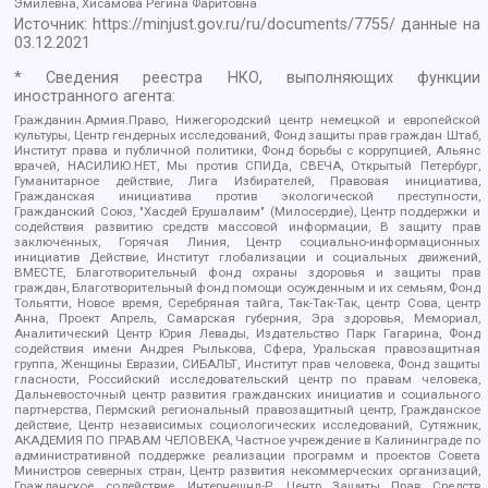
Эмилевна, Хисамова Регина Фаритовна
Источник:
https://minjust.gov.ru/ru/documents/7755/
данные на
03.12.2021
* Сведения реестра НКО, выполняющих функции
иностранного агента:
Гражданин.Армия.Право, Нижегородский центр немецкой и европейской
культуры, Центр гендерных исследований, Фонд защиты прав граждан Штаб,
Институт права и публичной политики, Фонд борьбы с коррупцией, Альянс
врачей, НАСИЛИЮ.НЕТ, Мы против СПИДа, СВЕЧА, Открытый Петербург,
Гуманитарное действие, Лига Избирателей, Правовая инициатива,
Гражданская инициатива против экологической преступности,
Гражданский Союз, "Хасдей Ерушалаим" (Милосердие), Центр поддержки и
содействия развитию средств массовой информации, В защиту прав
заключенных, Горячая Линия, Центр социально-информационных
инициатив Действие, Институт глобализации и социальных движений,
ВМЕСТЕ, Благотворительный фонд охраны здоровья и защиты прав
граждан, Благотворительный фонд помощи осужденным и их семьям, Фонд
Тольятти, Новое время, Серебряная тайга, Так-Так-Так, центр Сова, центр
Анна, Проект Апрель, Самарская губерния, Эра здоровья, Мемориал,
Аналитический Центр Юрия Левады, Издательство Парк Гагарина, Фонд
содействия имени Андрея Рылькова, Сфера, Уральская правозащитная
группа, Женщины Евразии, СИБАЛЬТ, Институт прав человека, Фонд защиты
гласности, Российский исследовательский центр по правам человека,
Дальневосточный центр развития гражданских инициатив и социального
партнерства, Пермский региональный правозащитный центр, Гражданское
действие, Центр независимых социологических исследований, Сутяжник,
АКАДЕМИЯ ПО ПРАВАМ ЧЕЛОВЕКА, Частное учреждение в Калининграде по
административной поддержке реализации программ и проектов Совета
Министров северных стран, Центр развития некоммерческих организаций,
Гражданское содействие, Интернешнл-Р, Центр Защиты Прав Средств