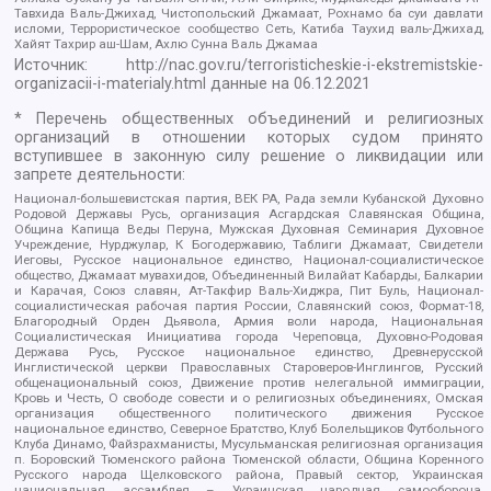
Тавхида Валь-Джихад, Чистопольский Джамаат, Рохнамо ба суи давлати
исломи, Террористическое сообщество Сеть, Катиба Таухид валь-Джихад,
Хайят Тахрир аш-Шам, Ахлю Сунна Валь Джамаа
Источник:
http://nac.gov.ru/terroristicheskie-i-ekstremistskie-
organizacii-i-materialy.html
данные на
06.12.2021
* Перечень общественных объединений и религиозных
организаций в отношении которых судом принято
вступившее в законную силу решение о ликвидации или
запрете деятельности:
Национал-большевистская партия, ВЕК РА, Рада земли Кубанской Духовно
Родовой Державы Русь, организация Асгардская Славянская Община,
Община Капища Веды Перуна, Мужская Духовная Семинария Духовное
Учреждение, Нурджулар, К Богодержавию, Таблиги Джамаат, Свидетели
Иеговы, Русское национальное единство, Национал-социалистическое
общество, Джамаат мувахидов, Объединенный Вилайат Кабарды, Балкарии
и Карачая, Союз славян, Ат-Такфир Валь-Хиджра, Пит Буль, Национал-
социалистическая рабочая партия России, Славянский союз, Формат-18,
Благородный Орден Дьявола, Армия воли народа, Национальная
Социалистическая Инициатива города Череповца, Духовно-Родовая
Держава Русь, Русское национальное единство, Древнерусской
Инглистической церкви Православных Староверов-Инглингов, Русский
общенациональный союз, Движение против нелегальной иммиграции,
Кровь и Честь, О свободе совести и о религиозных объединениях, Омская
организация общественного политического движения Русское
национальное единство, Северное Братство, Клуб Болельщиков Футбольного
Клуба Динамо, Файзрахманисты, Мусульманская религиозная организация
п. Боровский Тюменского района Тюменской области, Община Коренного
Русского народа Щелковского района, Правый сектор, Украинская
национальная ассамблея – Украинская народная самооборона,