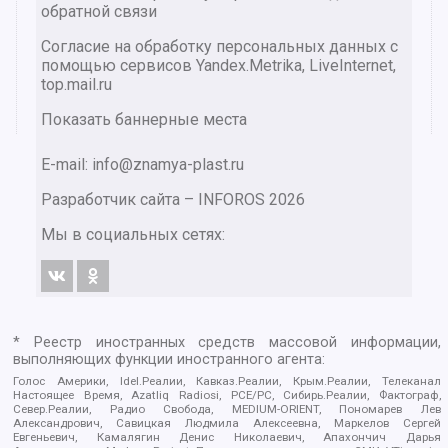
обратной связи
Согласие на обработку персональных данных с
помощью сервисов Yandex.Metrika, LiveInternet,
top.mail.ru
Показать баннерные места
E-mail: info@znamya-plast.ru
Разработчик сайта –
INFOROS
2026
Мы в социальных сетях:
* Реестр иностранных средств массовой информации,
выполняющих функции иностранного агента:
Голос Америки, Idel.Реалии, Кавказ.Реалии, Крым.Реалии, Телеканал
Настоящее Время, Azatliq Radiosi, PCE/PC, Сибирь.Реалии, Фактограф,
Север.Реалии, Радио Свобода, MEDIUM-ORIENT, Пономарев Лев
Александрович, Савицкая Людмила Алексеевна, Маркелов Сергей
Евгеньевич, Камалягин Денис Николаевич, Апахончич Дарья