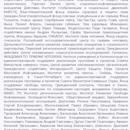
заключенных, Горячая Линия, Центр социально-информационных
инициатив Действие, Институт глобализации и социальных движений,
ВМЕСТЕ, Благотворительный фонд охраны здоровья и защиты прав
граждан, Благотворительный фонд помощи осужденным и их семьям, Фонд
Тольятти, Новое время, Серебряная тайга, Так-Так-Так, центр Сова, центр
Анна, Проект Апрель, Самарская губерния, Эра здоровья, Мемориал,
Аналитический Центр Юрия Левады, Издательство Парк Гагарина, Фонд
содействия имени Андрея Рылькова, Сфера, Уральская правозащитная
группа, Женщины Евразии, СИБАЛЬТ, Институт прав человека, Фонд защиты
гласности, Российский исследовательский центр по правам человека,
Дальневосточный центр развития гражданских инициатив и социального
партнерства, Пермский региональный правозащитный центр, Гражданское
действие, Центр независимых социологических исследований, Сутяжник,
АКАДЕМИЯ ПО ПРАВАМ ЧЕЛОВЕКА, Частное учреждение в Калининграде по
административной поддержке реализации программ и проектов Совета
Министров северных стран, Центр развития некоммерческих организаций,
Гражданское содействие, Интернешнл-Р, Центр Защиты Прав Средств
Массовой Информации, Институт развития прессы - Сибирь, Частное
учреждение в Санкт-Петербурге по административной поддержке
реализации программ и проектов Совета Министров Северных Стран, Фонд
поддержки свободы прессы, Гражданский контроль, Человек и Закон,
Общественная комиссия по сохранению наследия академика Сахарова,
МЕМО. РУ, Институт региональной прессы, Институт Развития Свободы
Информации, Экозащита!-Женсовет, Общественный вердикт, Евразийская
антимонопольная ассоциация, Дзугкоева Регина Николаевна, Кривенко
Сергей Владимирович, Милославский Павел Юрьевич, Шнырова Ольга
Вадимовна, Чанышева Лилия Айратовна, Сидорович Ольга Борисовна,
Туровский Александр Алексеевич, Васильева Анастасия Евгеньевна, Ривина
Анна Валерьевна, Бурдина Юлия Владимировна, Бойко Анатолий
Николаевич, Пивоваров Андрей Сергеевич, Дугин Сергей Георгиевич, Аверин
Виталий Евгеньевич, Барахоев Магомед Бекханович, Шевченко Дмитрий
Александрович, Шарипков Олег Викторович, Мошель Ирина Ароновна,