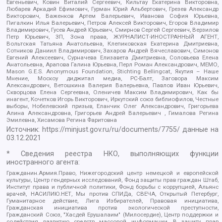
Евгеньевич, Ковин Виталий Сергеевич, Кильтау Екатерина Викторовна,
Любарев Аркадий Ефимович, Гурман Юрий Альбертович, Грезев Александр
Викторович, Важенков Артем Валерьевич, Иванова София Юрьевна,
Пигалкин Илья Валерьевич, Петров Алексей Викторович, Егоров Владимир
Владимирович, Гусев Андрей Юрьевич, Смирнов Сергей Сергеевич, Верзилов
Петр Юрьевич, ЗП, Зона права, ЖУРНАЛИСТ-ИНОСТРАННЫЙ АГЕНТ,
Вольтская Татьяна Анатольевна, Клепиковская Екатерина Дмитриевна,
Сотников Даниил Владимирович, Захаров Андрей Вячеславович, Симонов
Евгений Алексеевич, Сурначева Елизавета Дмитриевна, Соловьева Елена
Анатольевна, Арапова Галина Юрьевна, Перл Роман Александрович, МЕМО,
Mason G.E.S. Anonymous Foundation, Stichting Bellingcat, Якутия – Наше
Мнение, Москоу диджитал медиа, РС-Балт, Заговора Максим
Александрович, Ветошкина Валерия Валерьевна, Павлов Иван Юрьевич,
Скворцова Елена Сергеевна, Оленичев Максим Владимирович, Как бы
инагент, Кочетков Игорь Викторович, Иркутский союз библиофилов, Честные
выборы, Нобелевский призыв, Еланчик Олег Александрович, Григорьева
Алина Александровна, Григорьев Андрей Валерьевич , Гималова Регина
Эмилевна, Хисамова Регина Фаритовна
Источник:
https://minjust.gov.ru/ru/documents/7755/
данные на
03.12.2021
* Сведения реестра НКО, выполняющих функции
иностранного агента:
Гражданин.Армия.Право, Нижегородский центр немецкой и европейской
культуры, Центр гендерных исследований, Фонд защиты прав граждан Штаб,
Институт права и публичной политики, Фонд борьбы с коррупцией, Альянс
врачей, НАСИЛИЮ.НЕТ, Мы против СПИДа, СВЕЧА, Открытый Петербург,
Гуманитарное действие, Лига Избирателей, Правовая инициатива,
Гражданская инициатива против экологической преступности,
Гражданский Союз, "Хасдей Ерушалаим" (Милосердие), Центр поддержки и
содействия развитию средств массовой информации, В защиту прав