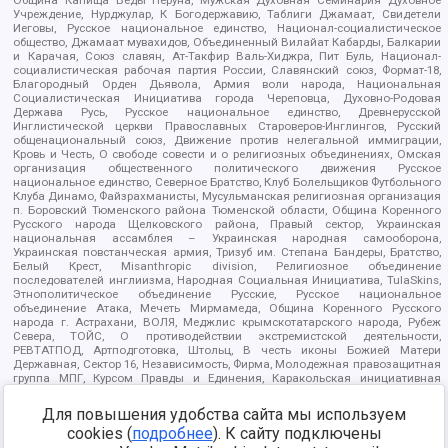
Учреждение, Нурджулар, К Богодержавию, Таблиги Джамаат, Свидетели
Иеговы, Русское национальное единство, Национал-социалистическое
общество, Джамаат мувахидов, Объединенный Вилайат Кабарды, Балкарии
и Карачая, Союз славян, Ат-Такфир Валь-Хиджра, Пит Буль, Национал-
социалистическая рабочая партия России, Славянский союз, Формат-18,
Благородный Орден Дьявола, Армия воли народа, Национальная
Социалистическая Инициатива города Череповца, Духовно-Родовая
Держава Русь, Русское национальное единство, Древнерусской
Инглистической церкви Православных Староверов-Инглингов, Русский
общенациональный союз, Движение против нелегальной иммиграции,
Кровь и Честь, О свободе совести и о религиозных объединениях, Омская
организация общественного политического движения Русское
национальное единство, Северное Братство, Клуб Болельщиков Футбольного
Клуба Динамо, Файзрахманисты, Мусульманская религиозная организация
п. Боровский Тюменского района Тюменской области, Община Коренного
Русского народа Щелковского района, Правый сектор, Украинская
национальная ассамблея – Украинская народная самооборона,
Украинская повстанческая армия, Тризуб им. Степана Бандеры, Братство,
Белый Крест, Misanthropic division, Религиозное объединение
последователей инглиизма, Народная Социальная Инициатива, TulaSkins,
Этнополитическое объединение Русские, Русское национальное
объединение Атака, Мечеть Мирмамеда, Община Коренного Русского
народа г. Астрахани, ВОЛЯ, Меджлис крымскотатарского народа, Рубеж
Севера, ТОЙС, О противодействии экстремистской деятельности,
РЕВТАТПОД, Артподготовка, Штольц, В честь иконы Божией Матери
Державная, Сектор 16, Независимость, Фирма, Молодежная правозащитная
группа МПГ, Курсом Правды и Единения, Каракольская инициативная
группа, Автоград Крю, Союз Славянских Сил Руси, Алля-Аят,
Благотворительный пансионат Ак Умут, Русская республика Русь,
Для повышения удобства сайта мы используем
Арестантское уголовное единство, Башкорт, Нация и свобода, W.H.С., Фалунь
cookies (
подробнее
). К сайту подключены
Дафа, Иртыш Ultras, Русский Патриотический клуб-Новокузнецк/РПК,
Сибирский державный союз, Фонд борьбы с коррупцией, Фонд защиты прав