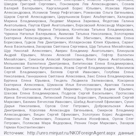
Шведов Григорий Сергеевич, Пономарев Лев Александрович, Созаев
Валерий Валерьевич, Каргалицкий Борис Юльевич, Исакова Ирина
Александровна, Исламов Тимур Рифгатович, Романова Ольга Евгеньевна,
Щаров Сергей Алексадрович, Цирульников Борис Альбертович, Халидова
Марина Владимировна, Людевиг Марина Зариевна, Федотова Галина
Анатольевна, Паутов Юрий Анатольевич, Верховский Александр Маркович,
Пислакова-Паркер Марина Петровна, Кочеткова Татьяна Владимировна,
Чуркина Наталья Валерьевна, Акимова Татьяна Николаевна, Золотарева
Екатерина Александровна, Рачинский Ян Збигневич, Жемкова Елена
Борисовна, Гудков Лев Дмитриевич, Илларионова Юлия Юрьевна, Саранг
Анна Васильевна, Захарова Светлана Сергеевна, Щур Татьяна Михайловна,
Щур Николай Алексеевич, Аверин Владимир Анатольевич, Блинушов
Андрей Юрьевич, Мосин Алексей Геннадьевич, Гефтер Валентин
Михайлович, Симонов Алексей Кириллович, Флиге Ирина Анатольевна,
Мельникова Валентина Дмитриевна, Вититинова Елена Владимировна,
Баженова Светлана Куприяновна, Исаев Сергей Владимирович, Максимов
Сергей Владимирович, Беляев Сергей Иванович, Голубева Елена
Николаевна, Ганнушкина Светлана Алексеевна, Закс Елена Владимировна,
Буртина Елена Юрьевна, Гендель Людмила Залмановна, Кокорина
Екатерина Алексеевна, Шуманов Илья Вячеславович, Арапова Галина
Юрьевна, Свечников Анатолий Мариевич, Прохоров Вадим Юрьевич,
Шахова Елена Владимировна, Подузов Сергей Васильевич, Протасова
Ирина Вячеславовна, Литинский Леонид Борисович, Лукашевский Сергей
Маркович, Бахмин Вячеслав Иванович, Шабад Анатолий Ефимович, Сухих
Дарья Николаевна, Орлов Олег Петрович, Добровольская Анна
Дмитриевна, Королева Александра Евгеньевна, Смирнов Владимир
Александрович, Вицин Сергей Ефимович, Золотухин Борис Андреевич,
Левинсон Лев Семенович, Локшина Татьяна Иосифовна, Орлов Олег
Петрович, Полякова Мара Федоровна, Резник Генри Маркович, Захаров
Герман Константинович
Источник:
http://unro.minjust.ru/NKOForeignAgent.aspx
данные