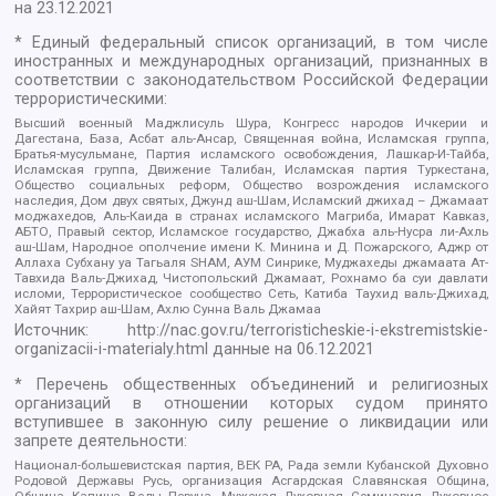
на
23.12.2021
* Единый федеральный список организаций, в том числе
иностранных и международных организаций, признанных в
соответствии с законодательством Российской Федерации
террористическими:
Высший военный Маджлисуль Шура, Конгресс народов Ичкерии и
Дагестана, База, Асбат аль-Ансар, Священная война, Исламская группа,
Братья-мусульмане, Партия исламского освобождения, Лашкар-И-Тайба,
Исламская группа, Движение Талибан, Исламская партия Туркестана,
Общество социальных реформ, Общество возрождения исламского
наследия, Дом двух святых, Джунд аш-Шам, Исламский джихад – Джамаат
моджахедов, Аль-Каида в странах исламского Магриба, Имарат Кавказ,
АБТО, Правый сектор, Исламское государство, Джабха аль-Нусра ли-Ахль
аш-Шам, Народное ополчение имени К. Минина и Д. Пожарского, Аджр от
Аллаха Субхану уа Тагьаля SHAM, АУМ Синрике, Муджахеды джамаата Ат-
Тавхида Валь-Джихад, Чистопольский Джамаат, Рохнамо ба суи давлати
исломи, Террористическое сообщество Сеть, Катиба Таухид валь-Джихад,
Хайят Тахрир аш-Шам, Ахлю Сунна Валь Джамаа
Источник:
http://nac.gov.ru/terroristicheskie-i-ekstremistskie-
organizacii-i-materialy.html
данные на
06.12.2021
* Перечень общественных объединений и религиозных
организаций в отношении которых судом принято
вступившее в законную силу решение о ликвидации или
запрете деятельности:
Национал-большевистская партия, ВЕК РА, Рада земли Кубанской Духовно
Родовой Державы Русь, организация Асгардская Славянская Община,
Община Капища Веды Перуна, Мужская Духовная Семинария Духовное