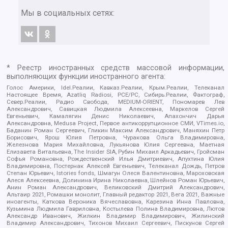
Мы в социальных сетях:
* Реестр иностранных средств массовой информации,
выполняющих функции иностранного агента:
Голос Америки, Idel.Реалии, Кавказ.Реалии, Крым.Реалии, Телеканал
Настоящее Время, Azatliq Radiosi, PCE/PC, Сибирь.Реалии, Фактограф,
Север.Реалии, Радио Свобода, MEDIUM-ORIENT, Пономарев Лев
Александрович, Савицкая Людмила Алексеевна, Маркелов Сергей
Евгеньевич, Камалягин Денис Николаевич, Апахончич Дарья
Александровна, Medusa Project, Первое антикоррупционное СМИ, VTimes.io,
Баданин Роман Сергеевич, Гликин Максим Александрович, Маняхин Петр
Борисович, Ярош Юлия Петровна, Чуракова Ольга Владимировна,
Железнова Мария Михайловна, Лукьянова Юлия Сергеевна, Маетная
Елизавета Витальевна, The Insider SIA, Рубин Михаил Аркадьевич, Гройсман
Софья Романовна, Рождественский Илья Дмитриевич, Апухтина Юлия
Владимировна, Постернак Алексей Евгеньевич, Телеканал Дождь, Петров
Степан Юрьевич, Istories fonds, Шмагун Олеся Валентиновна, Мароховская
Алеся Алексеевна, Долинина Ирина Николаевна, Шлейнов Роман Юрьевич,
Анин Роман Александрович, Великовский Дмитрий Александрович,
Альтаир 2021, Ромашки монолит, Главный редактор 2021, Вега 2021, Важные
иноагенты, Каткова Вероника Вячеславовна, Карезина Инна Павловна,
Кузьмина Людмила Гавриловна, Костылева Полина Владимировна, Лютов
Александр Иванович, Жилкин Владимир Владимирович, Жилинский
Владимир Александрович, Тихонов Михаил Сергеевич, Пискунов Сергей