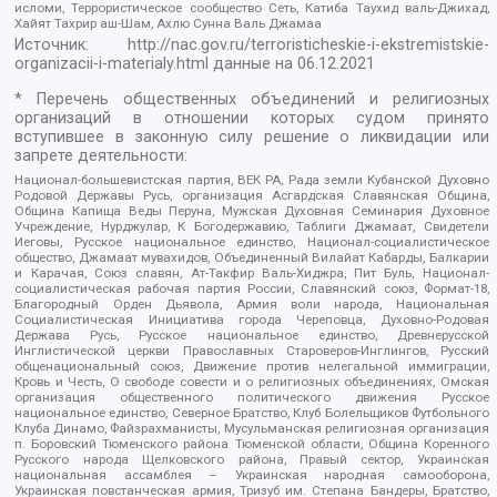
исломи, Террористическое сообщество Сеть, Катиба Таухид валь-Джихад,
Хайят Тахрир аш-Шам, Ахлю Сунна Валь Джамаа
Источник:
http://nac.gov.ru/terroristicheskie-i-ekstremistskie-
organizacii-i-materialy.html
данные на
06.12.2021
* Перечень общественных объединений и религиозных
организаций в отношении которых судом принято
вступившее в законную силу решение о ликвидации или
запрете деятельности:
Национал-большевистская партия, ВЕК РА, Рада земли Кубанской Духовно
Родовой Державы Русь, организация Асгардская Славянская Община,
Община Капища Веды Перуна, Мужская Духовная Семинария Духовное
Учреждение, Нурджулар, К Богодержавию, Таблиги Джамаат, Свидетели
Иеговы, Русское национальное единство, Национал-социалистическое
общество, Джамаат мувахидов, Объединенный Вилайат Кабарды, Балкарии
и Карачая, Союз славян, Ат-Такфир Валь-Хиджра, Пит Буль, Национал-
социалистическая рабочая партия России, Славянский союз, Формат-18,
Благородный Орден Дьявола, Армия воли народа, Национальная
Социалистическая Инициатива города Череповца, Духовно-Родовая
Держава Русь, Русское национальное единство, Древнерусской
Инглистической церкви Православных Староверов-Инглингов, Русский
общенациональный союз, Движение против нелегальной иммиграции,
Кровь и Честь, О свободе совести и о религиозных объединениях, Омская
организация общественного политического движения Русское
национальное единство, Северное Братство, Клуб Болельщиков Футбольного
Клуба Динамо, Файзрахманисты, Мусульманская религиозная организация
п. Боровский Тюменского района Тюменской области, Община Коренного
Русского народа Щелковского района, Правый сектор, Украинская
национальная ассамблея – Украинская народная самооборона,
Украинская повстанческая армия, Тризуб им. Степана Бандеры, Братство,