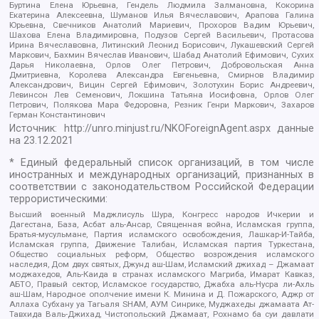
Буртина Елена Юрьевна, Гендель Людмила Залмановна, Кокорина
Екатерина Алексеевна, Шуманов Илья Вячеславович, Арапова Галина
Юрьевна, Свечников Анатолий Мариевич, Прохоров Вадим Юрьевич,
Шахова Елена Владимировна, Подузов Сергей Васильевич, Протасова
Ирина Вячеславовна, Литинский Леонид Борисович, Лукашевский Сергей
Маркович, Бахмин Вячеслав Иванович, Шабад Анатолий Ефимович, Сухих
Дарья Николаевна, Орлов Олег Петрович, Добровольская Анна
Дмитриевна, Королева Александра Евгеньевна, Смирнов Владимир
Александрович, Вицин Сергей Ефимович, Золотухин Борис Андреевич,
Левинсон Лев Семенович, Локшина Татьяна Иосифовна, Орлов Олег
Петрович, Полякова Мара Федоровна, Резник Генри Маркович, Захаров
Герман Константинович
Источник:
http://unro.minjust.ru/NKOForeignAgent.aspx
данные
на
23.12.2021
* Единый федеральный список организаций, в том числе
иностранных и международных организаций, признанных в
соответствии с законодательством Российской Федерации
террористическими:
Высший военный Маджлисуль Шура, Конгресс народов Ичкерии и
Дагестана, База, Асбат аль-Ансар, Священная война, Исламская группа,
Братья-мусульмане, Партия исламского освобождения, Лашкар-И-Тайба,
Исламская группа, Движение Талибан, Исламская партия Туркестана,
Общество социальных реформ, Общество возрождения исламского
наследия, Дом двух святых, Джунд аш-Шам, Исламский джихад – Джамаат
моджахедов, Аль-Каида в странах исламского Магриба, Имарат Кавказ,
АБТО, Правый сектор, Исламское государство, Джабха аль-Нусра ли-Ахль
аш-Шам, Народное ополчение имени К. Минина и Д. Пожарского, Аджр от
Аллаха Субхану уа Тагьаля SHAM, АУМ Синрике, Муджахеды джамаата Ат-
Тавхида Валь-Джихад, Чистопольский Джамаат, Рохнамо ба суи давлати