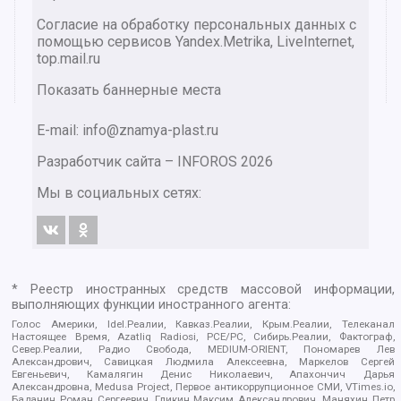
Согласие на обработку персональных данных с
помощью сервисов Yandex.Metrika, LiveInternet,
top.mail.ru
Показать баннерные места
E-mail: info@znamya-plast.ru
Разработчик сайта –
INFOROS
2026
Мы в социальных сетях:
* Реестр иностранных средств массовой информации,
выполняющих функции иностранного агента:
Голос Америки, Idel.Реалии, Кавказ.Реалии, Крым.Реалии, Телеканал
Настоящее Время, Azatliq Radiosi, PCE/PC, Сибирь.Реалии, Фактограф,
Север.Реалии, Радио Свобода, MEDIUM-ORIENT, Пономарев Лев
Александрович, Савицкая Людмила Алексеевна, Маркелов Сергей
Евгеньевич, Камалягин Денис Николаевич, Апахончич Дарья
Александровна, Medusa Project, Первое антикоррупционное СМИ, VTimes.io,
Баданин Роман Сергеевич, Гликин Максим Александрович, Маняхин Петр