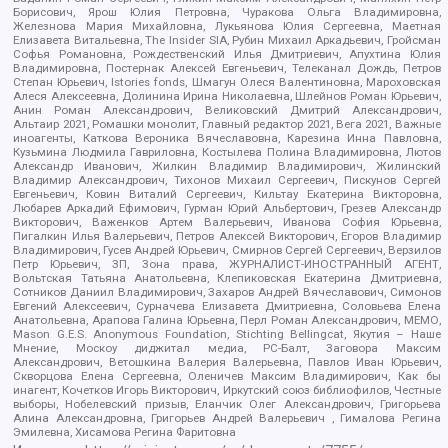
Борисович, Ярош Юлия Петровна, Чуракова Ольга Владимировна,
Железнова Мария Михайловна, Лукьянова Юлия Сергеевна, Маетная
Елизавета Витальевна, The Insider SIA, Рубин Михаил Аркадьевич, Гройсман
Софья Романовна, Рождественский Илья Дмитриевич, Апухтина Юлия
Владимировна, Постернак Алексей Евгеньевич, Телеканал Дождь, Петров
Степан Юрьевич, Istories fonds, Шмагун Олеся Валентиновна, Мароховская
Алеся Алексеевна, Долинина Ирина Николаевна, Шлейнов Роман Юрьевич,
Анин Роман Александрович, Великовский Дмитрий Александрович,
Альтаир 2021, Ромашки монолит, Главный редактор 2021, Вега 2021, Важные
иноагенты, Каткова Вероника Вячеславовна, Карезина Инна Павловна,
Кузьмина Людмила Гавриловна, Костылева Полина Владимировна, Лютов
Александр Иванович, Жилкин Владимир Владимирович, Жилинский
Владимир Александрович, Тихонов Михаил Сергеевич, Пискунов Сергей
Евгеньевич, Ковин Виталий Сергеевич, Кильтау Екатерина Викторовна,
Любарев Аркадий Ефимович, Гурман Юрий Альбертович, Грезев Александр
Викторович, Важенков Артем Валерьевич, Иванова София Юрьевна,
Пигалкин Илья Валерьевич, Петров Алексей Викторович, Егоров Владимир
Владимирович, Гусев Андрей Юрьевич, Смирнов Сергей Сергеевич, Верзилов
Петр Юрьевич, ЗП, Зона права, ЖУРНАЛИСТ-ИНОСТРАННЫЙ АГЕНТ,
Вольтская Татьяна Анатольевна, Клепиковская Екатерина Дмитриевна,
Сотников Даниил Владимирович, Захаров Андрей Вячеславович, Симонов
Евгений Алексеевич, Сурначева Елизавета Дмитриевна, Соловьева Елена
Анатольевна, Арапова Галина Юрьевна, Перл Роман Александрович, МЕМО,
Mason G.E.S. Anonymous Foundation, Stichting Bellingcat, Якутия – Наше
Мнение, Москоу диджитал медиа, РС-Балт, Заговора Максим
Александрович, Ветошкина Валерия Валерьевна, Павлов Иван Юрьевич,
Скворцова Елена Сергеевна, Оленичев Максим Владимирович, Как бы
инагент, Кочетков Игорь Викторович, Иркутский союз библиофилов, Честные
выборы, Нобелевский призыв, Еланчик Олег Александрович, Григорьева
Алина Александровна, Григорьев Андрей Валерьевич , Гималова Регина
Эмилевна, Хисамова Регина Фаритовна