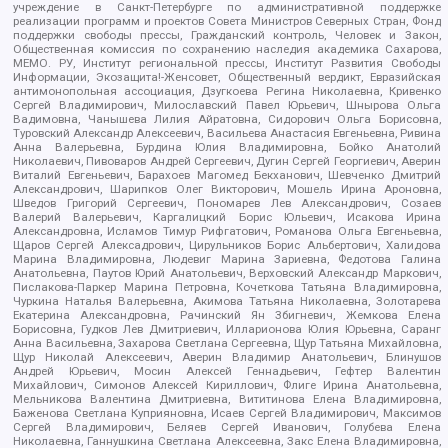
учреждение в Санкт-Петербурге по административной поддержке
реализации программ и проектов Совета Министров Северных Стран, Фонд
поддержки свободы прессы, Гражданский контроль, Человек и Закон,
Общественная комиссия по сохранению наследия академика Сахарова,
МЕМО. РУ, Институт региональной прессы, Институт Развития Свободы
Информации, Экозащита!-Женсовет, Общественный вердикт, Евразийская
антимонопольная ассоциация, Дзугкоева Регина Николаевна, Кривенко
Сергей Владимирович, Милославский Павел Юрьевич, Шнырова Ольга
Вадимовна, Чанышева Лилия Айратовна, Сидорович Ольга Борисовна,
Туровский Александр Алексеевич, Васильева Анастасия Евгеньевна, Ривина
Анна Валерьевна, Бурдина Юлия Владимировна, Бойко Анатолий
Николаевич, Пивоваров Андрей Сергеевич, Дугин Сергей Георгиевич, Аверин
Виталий Евгеньевич, Барахоев Магомед Бекханович, Шевченко Дмитрий
Александрович, Шарипков Олег Викторович, Мошель Ирина Ароновна,
Шведов Григорий Сергеевич, Пономарев Лев Александрович, Созаев
Валерий Валерьевич, Каргалицкий Борис Юльевич, Исакова Ирина
Александровна, Исламов Тимур Рифгатович, Романова Ольга Евгеньевна,
Щаров Сергей Алексадрович, Цирульников Борис Альбертович, Халидова
Марина Владимировна, Людевиг Марина Зариевна, Федотова Галина
Анатольевна, Паутов Юрий Анатольевич, Верховский Александр Маркович,
Пислакова-Паркер Марина Петровна, Кочеткова Татьяна Владимировна,
Чуркина Наталья Валерьевна, Акимова Татьяна Николаевна, Золотарева
Екатерина Александровна, Рачинский Ян Збигневич, Жемкова Елена
Борисовна, Гудков Лев Дмитриевич, Илларионова Юлия Юрьевна, Саранг
Анна Васильевна, Захарова Светлана Сергеевна, Щур Татьяна Михайловна,
Щур Николай Алексеевич, Аверин Владимир Анатольевич, Блинушов
Андрей Юрьевич, Мосин Алексей Геннадьевич, Гефтер Валентин
Михайлович, Симонов Алексей Кириллович, Флиге Ирина Анатольевна,
Мельникова Валентина Дмитриевна, Вититинова Елена Владимировна,
Баженова Светлана Куприяновна, Исаев Сергей Владимирович, Максимов
Сергей Владимирович, Беляев Сергей Иванович, Голубева Елена
Николаевна, Ганнушкина Светлана Алексеевна, Закс Елена Владимировна,