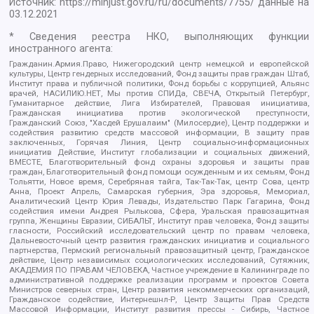
Источник:
https://minjust.gov.ru/ru/documents/7755/
данные на
03.12.2021
* Сведения реестра НКО, выполняющих функции
иностранного агента:
Гражданин.Армия.Право, Нижегородский центр немецкой и европейской
культуры, Центр гендерных исследований, Фонд защиты прав граждан Штаб,
Институт права и публичной политики, Фонд борьбы с коррупцией, Альянс
врачей, НАСИЛИЮ.НЕТ, Мы против СПИДа, СВЕЧА, Открытый Петербург,
Гуманитарное действие, Лига Избирателей, Правовая инициатива,
Гражданская инициатива против экологической преступности,
Гражданский Союз, "Хасдей Ерушалаим" (Милосердие), Центр поддержки и
содействия развитию средств массовой информации, В защиту прав
заключенных, Горячая Линия, Центр социально-информационных
инициатив Действие, Институт глобализации и социальных движений,
ВМЕСТЕ, Благотворительный фонд охраны здоровья и защиты прав
граждан, Благотворительный фонд помощи осужденным и их семьям, Фонд
Тольятти, Новое время, Серебряная тайга, Так-Так-Так, центр Сова, центр
Анна, Проект Апрель, Самарская губерния, Эра здоровья, Мемориал,
Аналитический Центр Юрия Левады, Издательство Парк Гагарина, Фонд
содействия имени Андрея Рылькова, Сфера, Уральская правозащитная
группа, Женщины Евразии, СИБАЛЬТ, Институт прав человека, Фонд защиты
гласности, Российский исследовательский центр по правам человека,
Дальневосточный центр развития гражданских инициатив и социального
партнерства, Пермский региональный правозащитный центр, Гражданское
действие, Центр независимых социологических исследований, Сутяжник,
АКАДЕМИЯ ПО ПРАВАМ ЧЕЛОВЕКА, Частное учреждение в Калининграде по
административной поддержке реализации программ и проектов Совета
Министров северных стран, Центр развития некоммерческих организаций,
Гражданское содействие, Интернешнл-Р, Центр Защиты Прав Средств
Массовой Информации, Институт развития прессы - Сибирь, Частное