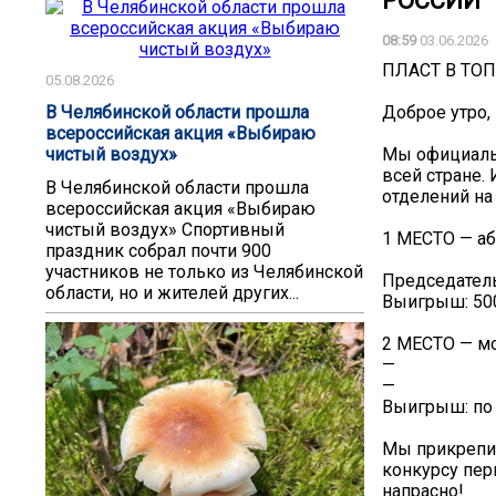
РОССИИ
08:59
03.06.2026
ПЛАСТ В ТО
05.08.2026
В Челябинской области прошла
Доброе утро,
всероссийская акция «Выбираю
чистый воздух»
Мы официальн
всей стране.
В Челябинской области прошла
отделений на
всероссийская акция «Выбираю
чистый воздух» Спортивный
1 МЕСТО — аб
праздник собрал почти 900
участников не только из Челябинской
Председатель
области, но и жителей других...
Выигрыш: 500
2 МЕСТО — м
—
—
Выигрыш: по 
Мы прикрепи
конкурсу пер
напрасно!