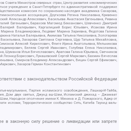
в Совета Министров северных стран, Центр развития некоммерческих
стное учреждение в Санкт-Петербурге по административной поддержке
Общественная комиссия по сохранению наследия академика Сахарова,
нтимонопольная ассоциация, Дзугкоева Регина Николаевна, Кривенко
кий Александр Алексеевич, Васильева Анастасия Евгеньевна, Ривина
италий Евгеньевич, Барахоев Магомед Бекханович, Шевченко Дмитрий
 Валерий Валерьевич, Каргалицкий Борис Юльевич, Исакова Ирина
ва Марина Владимировна, Людевиг Марина Зариевна, Федотова Галина
уркина Наталья Валерьевна, Акимова Татьяна Николаевна, Золотарева
 Васильевна, Захарова Светлана Сергеевна, Щур Татьяна Михайловна,
 Симонов Алексей Кириллович, Флиге Ирина Анатольевна, Мельникова
адимирович, Беляев Сергей Иванович, Голубева Елена Николаевна,
вна, Шуманов Илья Вячеславович, Арапова Галина Юрьевна, Свечников
ий Леонид Борисович, Лукашевский Сергей Маркович, Бахмин Вячеслав
геньевна, Смирнов Владимир Александрович, Вицин Сергей Ефимович,
 Маркович, Захаров Герман Константинович
оответствии с законодательством Российской Федерации
тья-мусульмане, Партия исламского освобождения, Лашкар-И-Тайба,
дия, Дом двух святых, Джунд аш-Шам, Исламский джихад – Джамаат
ш-Шам, Народное ополчение имени К. Минина и Д. Пожарского, Аджр от
и исломи, Террористическое сообщество Сеть, Катиба Таухид валь-
е в законную силу решение о ликвидации или запрете