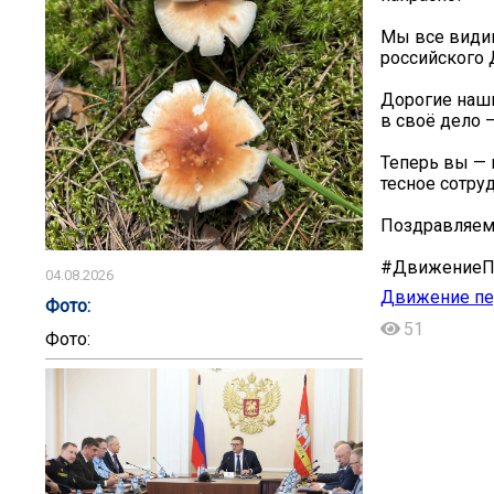
Мы все видим
российского
Дорогие наши
в своё дело 
Теперь вы — 
тесное сотру
Поздравляем!
#ДвижениеП
04.08.2026
Движение пе
Фото:
51
Фото: