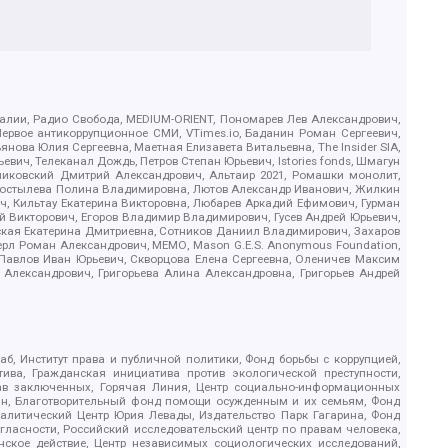
.Реалии, Радио Свобода, MEDIUM-ORIENT, Пономарев Лев Александрович,
ервое антикоррупционное СМИ, VTimes.io, Баданин Роман Сергеевич,
ова Юлия Сергеевна, Маетная Елизавета Витальевна, The Insider SIA,
ич, Телеканал Дождь, Петров Степан Юрьевич, Istories fonds, Шмагун
иковский Дмитрий Александрович, Альтаир 2021, Ромашки монолит,
, Костылева Полина Владимировна, Лютов Александр Иванович, Жилкин
, Кильтау Екатерина Викторовна, Любарев Аркадий Ефимович, Гурман
й Викторович, Егоров Владимир Владимирович, Гусев Андрей Юрьевич,
ская Екатерина Дмитриевна, Сотников Даниил Владимирович, Захаров
ерл Роман Александрович, МЕМО, Mason G.E.S. Anonymous Foundation,
, Павлов Иван Юрьевич, Скворцова Елена Сергеевна, Оленичев Максим
 Александрович, Григорьева Алина Александровна, Григорьев Андрей
б, Институт права и публичной политики, Фонд борьбы с коррупцией,
ива, Гражданская инициатива против экологической преступности,
рав заключенных, Горячая Линия, Центр социально-информационных
дан, Благотворительный фонд помощи осужденным и их семьям, Фонд
 Аналитический Центр Юрия Левады, Издательство Парк Гагарина, Фонд
гласности, Российский исследовательский центр по правам человека,
ское действие, Центр независимых социологических исследований,