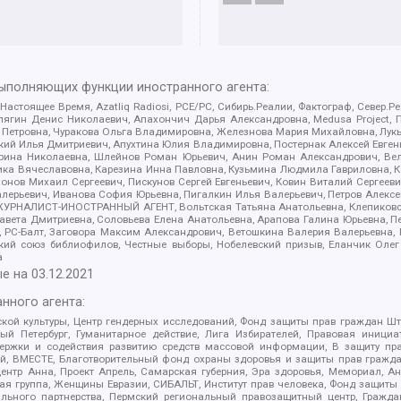
выполняющих функции иностранного агента:
 Настоящее Время, Azatliq Radiosi, PCE/PC, Сибирь.Реалии, Фактограф, Север
ягин Денис Николаевич, Апахончич Дарья Александровна, Medusa Project, П
етровна, Чуракова Ольга Владимировна, Железнова Мария Михайловна, Лукьян
й Илья Дмитриевич, Апухтина Юлия Владимировна, Постернак Алексей Евгеньев
рина Николаевна, Шлейнов Роман Юрьевич, Анин Роман Александрович, Вел
оника Вячеславовна, Карезина Инна Павловна, Кузьмина Людмила Гавриловна
ов Михаил Сергеевич, Пискунов Сергей Евгеньевич, Ковин Виталий Сергеевич
алерьевич, Иванова София Юрьевна, Пигалкин Илья Валерьевич, Петров Алексе
а, ЖУРНАЛИСТ-ИНОСТРАННЫЙ АГЕНТ, Вольтская Татьяна Анатольевна, Клепиков
авета Дмитриевна, Соловьева Елена Анатольевна, Арапова Галина Юрьевна, П
иа, РС-Балт, Заговора Максим Александрович, Ветошкина Валерия Валерьевна
ский союз библиофилов, Честные выборы, Нобелевский призыв, Еланчик Олег
а
е на
03.12.2021
нного агента:
ой культуры, Центр гендерных исследований, Фонд защиты прав граждан Шта
 Петербург, Гуманитарное действие, Лига Избирателей, Правовая инициат
держки и содействия развитию средств массовой информации, В защиту п
ий, ВМЕСТЕ, Благотворительный фонд охраны здоровья и защиты прав граж
, центр Анна, Проект Апрель, Самарская губерния, Эра здоровья, Мемориал,
я группа, Женщины Евразии, СИБАЛЬТ, Институт прав человека, Фонд защиты 
льного партнерства, Пермский региональный правозащитный центр, Граждан