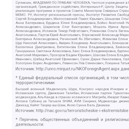
Сутяжник, АКАДЕМИЯ ПО ПРАВАМ ЧЕЛОВЕКА, Частное учреждение в Ка
организаций, Гражданское содействие, Интернешнл-Р, Центр Защиты
реализации программ и проектов Совета Министров Северных Стран
МЕМО. РУ, Институт региональной прессы, Институт Развития Своб
Сергей Владимирович, Милославский Павел Юрьевич, Шнырова Ольга
Анна Валерьевна, Бурдина Юлия Владимировна, Бойко Анатолий Ник
Александрович, Шарипков Олег Викторович, Мошель Ирина Ароно
Александровна, Исламов Тимур Рифгатович, Романова Ольга Евгень
Анатольевна, Паутов Юрий Анатольевич, Верховский Александр Марк
Екатерина Александровна, Рачинский Ян Збигневич, Жемкова Елена 
Щур Николай Алексеевич, Аверин Владимир Анатольевич, Блинушов 
Валентина Дмитриевна, Вититинова Елена Владимировна, Баженов
Ганнушкина Светлана Алексеевна, Закс Елена Владимировна, Буртин
Анатолий Мариевич, Прохоров Вадим Юрьевич, Шахова Елена Владими
Иванович, Шабад Анатолий Ефимович, Сухих Дарья Николаевна, Орл
Золотухин Борис Андреевич, Левинсон Лев Семенович, Локшина Тать
Источник:
http://unro.minjust.ru/NKOForeignAgent.aspx
дан
* Единый федеральный список организаций, в том чис
террористическими:
Высший военный Маджлисуль Шура, Конгресс народов Ичкерии и Да
Исламская группа, Движение Талибан, Исламская партия Туркест
моджахедов, Аль-Каида в странах исламского Магриба, Имарат Кавка
Аллаха Субхану уа Тагьаля SHAM, АУМ Синрике, Муджахеды джамаа
Джихад, Хайят Тахрир аш-Шам, Ахлю Сунна Валь Джамаа
Источник:
http://nac.gov.ru/terroristicheskie-i-ekstremistskie
* Перечень общественных объединений и религиозных
деятельности: