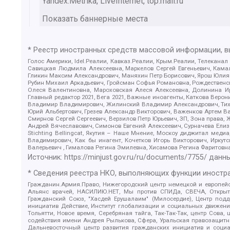
Yandex.Metrika, LiveInternet, top.mail.ru
Показать баннерные места
* Реестр иностранных средств массовой информации, 
Голос Америки, Idel.Реалии, Кавказ.Реалии, Крым.Реалии, Телеканал
Савицкая Людмила Алексеевна, Маркелов Сергей Евгеньевич, Камал
Гликин Максим Александрович, Маняхин Петр Борисович, Ярош Юлия П
Рубин Михаил Аркадьевич, Гройсман Софья Романовна, Рождественски
Олеся Валентиновна, Мароховская Алеся Алексеевна, Долинина И
Главный редактор 2021, Вега 2021, Важные иноагенты, Каткова Вер
Владимир Владимирович, Жилинский Владимир Александрович, Тихон
Юрий Альбертович, Грезев Александр Викторович, Важенков Артем В
Смирнов Сергей Сергеевич, Верзилов Петр Юрьевич, ЗП, Зона прав
Андрей Вячеславович, Симонов Евгений Алексеевич, Сурначева Елиз
Stichting Bellingcat, Якутия – Наше Мнение, Москоу диджитал мед
Владимирович, Как бы инагент, Кочетков Игорь Викторович, Иркут
Валерьевич , Гималова Регина Эмилевна, Хисамова Регина Фаритовн
Источник:
https://minjust.gov.ru/ru/documents/7755/
данны
* Сведения реестра НКО, выполняющих функции иностра
Гражданин.Армия.Право, Нижегородский центр немецкой и европейск
Альянс врачей, НАСИЛИЮ.НЕТ, Мы против СПИДа, СВЕЧА, Открытый
Гражданский Союз, "Хасдей Ерушалаим" (Милосердие), Центр под
инициатив Действие, Институт глобализации и социальных движен
Тольятти, Новое время, Серебряная тайга, Так-Так-Так, центр Сова
содействия имени Андрея Рылькова, Сфера, Уральская правозащитна
Дальневосточный центр развития гражданских инициатив и социа