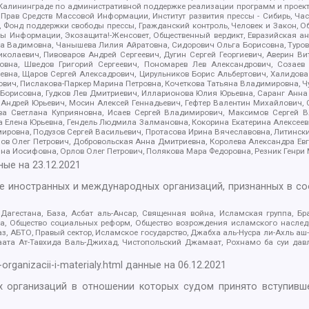
лининграде по административной поддержке реализации программ и проекто
 Прав Средств Массовой Информации, Институт развития прессы - Сибирь, Ча
, Фонд поддержки свободы прессы, Гражданский контроль, Человек и Закон, 
оды Информации, Экозащита!-Женсовет, Общественный вердикт, Евразийская а
 Вадимовна, Чанышева Лилия Айратовна, Сидорович Ольга Борисовна, Туровс
олаевич, Пивоваров Андрей Сергеевич, Дугин Сергей Георгиевич, Аверин В
вна, Шведов Григорий Сергеевич, Пономарев Лев Александрович, Созаев
евна, Щаров Сергей Алексадрович, Цирульников Борис Альбертович, Халидо
ович, Пислакова-Паркер Марина Петровна, Кочеткова Татьяна Владимировна, Ч
Борисовна, Гудков Лев Дмитриевич, Илларионова Юлия Юрьевна, Саранг Анна
Андрей Юрьевич, Мосин Алексей Геннадьевич, Гефтер Валентин Михайлович,
а Светлана Куприяновна, Исаев Сергей Владимирович, Максимов Сергей Вл
а Елена Юрьевна, Гендель Людмила Залмановна, Кокорина Екатерина Алексее
ровна, Подузов Сергей Васильевич, Протасова Ирина Вячеславовна, Литинск
ов Олег Петрович, Добровольская Анна Дмитриевна, Королева Александра Ев
яна Иосифовна, Орлов Олег Петрович, Полякова Мара Федоровна, Резник Генри
ные на
23.12.2021
ле иностранных и международных организаций, признанных в с
гестана, База, Асбат аль-Ансар, Священная война, Исламская группа, Бра
ана, Общество социальных реформ, Общество возрождения исламского насле
з, АБТО, Правый сектор, Исламское государство, Джабха аль-Нусра ли-Ахль а
та Ат-Тавхида Валь-Джихад, Чистопольский Джамаат, Рохнамо ба суи давлат
-organizacii-i-materialy.html
данные на
06.12.2021
 организаций в отношении которых судом принято вступивше