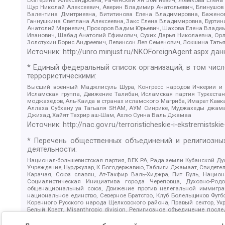
Щур Николай Алексеевич, Аверин Владимир Анатольевич, Блинушов 
Валентина Дмитриевна, Вититинова Елена Владимировна, Баженов
Ганнушкина Светлана Алексеевна, Закс Елена Владимировна, Буртин
Анатолий Мариевич, Прохоров Вадим Юрьевич, Шахова Елена Владими
Иванович, Шабад Анатолий Ефимович, Сухих Дарья Николаевна, Орл
Золотухин Борис Андреевич, Левинсон Лев Семенович, Локшина Тать
Источник:
http://unro.minjust.ru/NKOForeignAgent.aspx
дан
* Единый федеральный список организаций, в том чис
террористическими:
Высший военный Маджлисуль Шура, Конгресс народов Ичкерии и Да
Исламская группа, Движение Талибан, Исламская партия Туркест
моджахедов, Аль-Каида в странах исламского Магриба, Имарат Кавка
Аллаха Субхану уа Тагьаля SHAM, АУМ Синрике, Муджахеды джамаа
Джихад, Хайят Тахрир аш-Шам, Ахлю Сунна Валь Джамаа
Источник:
http://nac.gov.ru/terroristicheskie-i-ekstremistskie
* Перечень общественных объединений и религиозных
деятельности:
Национал-большевистская партия, ВЕК РА, Рада земли Кубанской 
Учреждение, Нурджулар, К Богодержавию, Таблиги Джамаат, Свидете
Карачая, Союз славян, Ат-Такфир Валь-Хиджра, Пит Буль, Нацио
Социалистическая Инициатива города Череповца, Духовно-Родо
общенациональный союз, Движение против нелегальной иммиграц
национальное единство, Северное Братство, Клуб Болельщиков Фу
Коренного Русского народа Щелковского района, Правый сектор, Ук
Белый Крест, Misanthropic division, Религиозное объединение пос
Атака, Мечеть Мирмамеда, Община Коренного Русского народа г
Артподготовка, Штольц, В честь иконы Божией Матери Державная, С