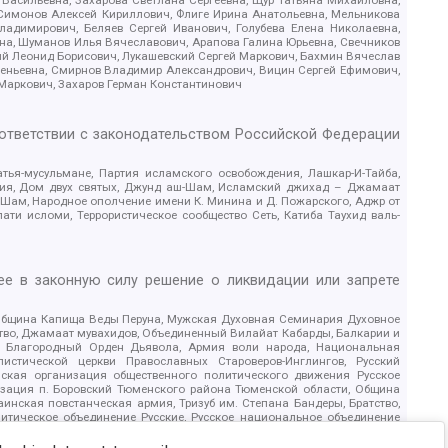
 Симонов Алексей Кириллович, Флиге Ирина Анатольевна, Мельникова
адимирович, Беляев Сергей Иванович, Голубева Елена Николаевна,
вна, Шуманов Илья Вячеславович, Арапова Галина Юрьевна, Свечников
ий Леонид Борисович, Лукашевский Сергей Маркович, Бахмин Вячеслав
геньевна, Смирнов Владимир Александрович, Вицин Сергей Ефимович,
 Маркович, Захаров Герман Константинович
оответствии с законодательством Российской Федерации
тья-мусульмане, Партия исламского освобождения, Лашкар-И-Тайба,
дия, Дом двух святых, Джунд аш-Шам, Исламский джихад – Джамаат
ш-Шам, Народное ополчение имени К. Минина и Д. Пожарского, Аджр от
и исломи, Террористическое сообщество Сеть, Катиба Таухид валь-
е в законную силу решение о ликвидации или запрете
 Община Капища Веды Перуна, Мужская Духовная Семинария Духовное
ство, Джамаат мувахидов, Объединенный Вилайат Кабарды, Балкарии и
18, Благородный Орден Дьявола, Армия воли народа, Национальная
истической церкви Православных Староверов-Инглингов, Русский
ская организация общественного политического движения Русское
изация п. Боровский Тюменского района Тюменской области, Община
инская повстанческая армия, Тризуб им. Степана Бандеры, Братство,
олитическое объединение Русские, Русское национальное объединение
ЙС, О противодействии экстремистской деятельности, РЕВТАТПОД,
сом Правды и Единения, Каракольская инициативная группа, Автоград