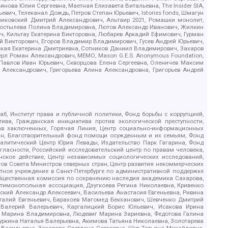
ова Юлия Сергеевна, Маетная Елизавета Витальевна, The Insider SIA,
ич, Телеканал Дождь, Петров Степан Юрьевич, Istories fonds, Шмагун
иковский Дмитрий Александрович, Альтаир 2021, Ромашки монолит,
, Костылева Полина Владимировна, Лютов Александр Иванович, Жилкин
, Кильтау Екатерина Викторовна, Любарев Аркадий Ефимович, Гурман
й Викторович, Егоров Владимир Владимирович, Гусев Андрей Юрьевич,
ская Екатерина Дмитриевна, Сотников Даниил Владимирович, Захаров
ерл Роман Александрович, МЕМО, Mason G.E.S. Anonymous Foundation,
, Павлов Иван Юрьевич, Скворцова Елена Сергеевна, Оленичев Максим
 Александрович, Григорьева Алина Александровна, Григорьев Андрей
б, Институт права и публичной политики, Фонд борьбы с коррупцией,
ива, Гражданская инициатива против экологической преступности,
рав заключенных, Горячая Линия, Центр социально-информационных
дан, Благотворительный фонд помощи осужденным и их семьям, Фонд
 Аналитический Центр Юрия Левады, Издательство Парк Гагарина, Фонд
гласности, Российский исследовательский центр по правам человека,
ское действие, Центр независимых социологических исследований,
в Совета Министров северных стран, Центр развития некоммерческих
стное учреждение в Санкт-Петербурге по административной поддержке
Общественная комиссия по сохранению наследия академика Сахарова,
нтимонопольная ассоциация, Дзугкоева Регина Николаевна, Кривенко
кий Александр Алексеевич, Васильева Анастасия Евгеньевна, Ривина
италий Евгеньевич, Барахоев Магомед Бекханович, Шевченко Дмитрий
 Валерий Валерьевич, Каргалицкий Борис Юльевич, Исакова Ирина
ва Марина Владимировна, Людевиг Марина Зариевна, Федотова Галина
уркина Наталья Валерьевна, Акимова Татьяна Николаевна, Золотарева
 Васильевна, Захарова Светлана Сергеевна, Щур Татьяна Михайловна,