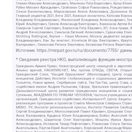
Гликин Максим Александрович, Маняхин Петр Борисович, Ярош Юлия П
Рубин Михаил Аркадьевич, Гройсман Софья Романовна, Рождественски
Олеся Валентиновна, Мароховская Алеся Алексеевна, Долинина И
Главный редактор 2021, Вега 2021, Важные иноагенты, Каткова Вер
Владимир Владимирович, Жилинский Владимир Александрович, Тихон
Юрий Альбертович, Грезев Александр Викторович, Важенков Артем В
Смирнов Сергей Сергеевич, Верзилов Петр Юрьевич, ЗП, Зона прав
Андрей Вячеславович, Симонов Евгений Алексеевич, Сурначева Елиз
Stichting Bellingcat, Якутия – Наше Мнение, Москоу диджитал мед
Владимирович, Как бы инагент, Кочетков Игорь Викторович, Иркут
Валерьевич , Гималова Регина Эмилевна, Хисамова Регина Фаритовн
Источник:
https://minjust.gov.ru/ru/documents/7755/
данны
* Сведения реестра НКО, выполняющих функции иностра
Гражданин.Армия.Право, Нижегородский центр немецкой и европейск
Альянс врачей, НАСИЛИЮ.НЕТ, Мы против СПИДа, СВЕЧА, Открытый
Гражданский Союз, "Хасдей Ерушалаим" (Милосердие), Центр под
инициатив Действие, Институт глобализации и социальных движен
Тольятти, Новое время, Серебряная тайга, Так-Так-Так, центр Сова
содействия имени Андрея Рылькова, Сфера, Уральская правозащитна
Дальневосточный центр развития гражданских инициатив и социа
Сутяжник, АКАДЕМИЯ ПО ПРАВАМ ЧЕЛОВЕКА, Частное учреждение в Ка
организаций, Гражданское содействие, Интернешнл-Р, Центр Защиты
реализации программ и проектов Совета Министров Северных Стран
МЕМО. РУ, Институт региональной прессы, Институт Развития Своб
Сергей Владимирович, Милославский Павел Юрьевич, Шнырова Ольга
Анна Валерьевна, Бурдина Юлия Владимировна, Бойко Анатолий Ник
Александрович, Шарипков Олег Викторович, Мошель Ирина Ароно
Александровна, Исламов Тимур Рифгатович, Романова Ольга Евгень
Анатольевна, Паутов Юрий Анатольевич, Верховский Александр Марк
Екатерина Александровна, Рачинский Ян Збигневич, Жемкова Елена 