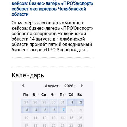
кейсов: бизнес-лагерь «ПРO'Экспорт»
соберёт экспортёров Челябинской
области
От мастер-классов до командных
кейсов: бизнес-лагерь «ПРO'Экспорт»
соберёт экспортёров Челябинской
области 14 августа в Челябинской
области пройдёт пятый однодневный
бизнес-лагерь «ПРO'Экспорт» для...
Календарь
Август
2026
Пн
Вт
Ср
Чт
Пт
Сб
Вс
27
28
29
30
31
1
2
3
4
5
6
7
8
9
10
11
12
13
14
15
16
17
18
19
20
21
22
23