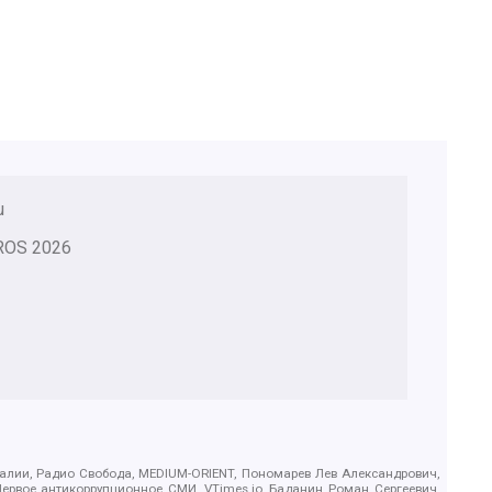
u
ROS
2026
.Реалии, Радио Свобода, MEDIUM-ORIENT, Пономарев Лев Александрович,
ервое антикоррупционное СМИ, VTimes.io, Баданин Роман Сергеевич,