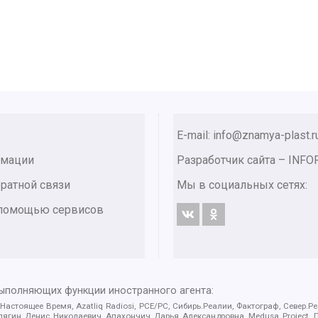
E-mail: info@znamya-plast.r
рмации
Разработчик сайта –
INFO
ратной связи
Мы в социальных сетях:
с помощью сервисов
выполняющих функции иностранного агента:
 Настоящее Время, Azatliq Radiosi, PCE/PC, Сибирь.Реалии, Фактограф, Север
ягин Денис Николаевич, Апахончич Дарья Александровна, Medusa Project, П