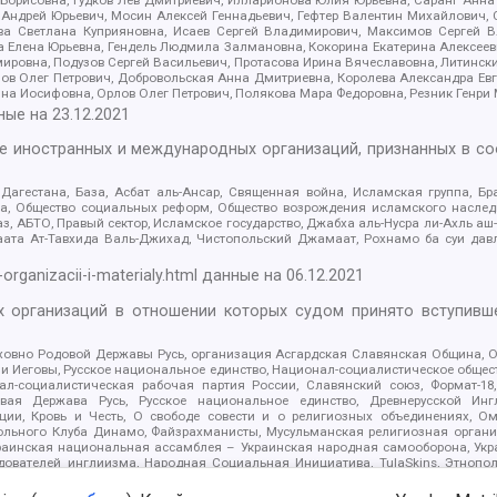
Андрей Юрьевич, Мосин Алексей Геннадьевич, Гефтер Валентин Михайлович,
а Светлана Куприяновна, Исаев Сергей Владимирович, Максимов Сергей Вл
а Елена Юрьевна, Гендель Людмила Залмановна, Кокорина Екатерина Алексее
ровна, Подузов Сергей Васильевич, Протасова Ирина Вячеславовна, Литинск
ов Олег Петрович, Добровольская Анна Дмитриевна, Королева Александра Ев
яна Иосифовна, Орлов Олег Петрович, Полякова Мара Федоровна, Резник Генри
ные на
23.12.2021
ле иностранных и международных организаций, признанных в с
гестана, База, Асбат аль-Ансар, Священная война, Исламская группа, Бра
ана, Общество социальных реформ, Общество возрождения исламского насле
з, АБТО, Правый сектор, Исламское государство, Джабха аль-Нусра ли-Ахль а
та Ат-Тавхида Валь-Джихад, Чистопольский Джамаат, Рохнамо ба суи давлат
-organizacii-i-materialy.html
данные на
06.12.2021
 организаций в отношении которых судом принято вступивше
Духовно Родовой Державы Русь, организация Асгардская Славянская Община,
ли Иеговы, Русское национальное единство, Национал-социалистическое обще
нал-социалистическая рабочая партия России, Славянский союз, Формат-
вая Держава Русь, Русское национальное единство, Древнерусской Ингл
ии, Кровь и Честь, О свободе совести и о религиозных объединениях, Ом
тбольного Клуба Динамо, Файзрахманисты, Мусульманская религиозная орган
раинская национальная ассамблея – Украинская народная самооборона, Укра
ледователей инглиизма, Народная Социальная Инициатива, TulaSkins, Этноп
. Астрахани, ВОЛЯ, Меджлис крымскотатарского народа, Рубеж Севера, ТО
ектор 16, Независимость, Фирма, Молодежная правозащитная группа МПГ, Кур