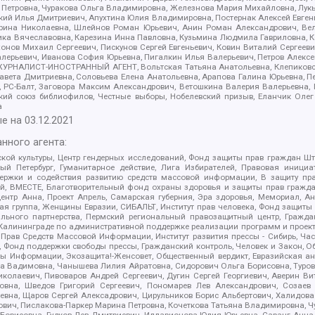
етровна, Чуракова Ольга Владимировна, Железнова Мария Михайловна, Лукьян
й Илья Дмитриевич, Апухтина Юлия Владимировна, Постернак Алексей Евгеньев
рина Николаевна, Шлейнов Роман Юрьевич, Анин Роман Александрович, Вел
оника Вячеславовна, Карезина Инна Павловна, Кузьмина Людмила Гавриловна
ов Михаил Сергеевич, Пискунов Сергей Евгеньевич, Ковин Виталий Сергеевич
алерьевич, Иванова София Юрьевна, Пигалкин Илья Валерьевич, Петров Алексе
а, ЖУРНАЛИСТ-ИНОСТРАННЫЙ АГЕНТ, Вольтская Татьяна Анатольевна, Клепиков
авета Дмитриевна, Соловьева Елена Анатольевна, Арапова Галина Юрьевна, П
иа, РС-Балт, Заговора Максим Александрович, Ветошкина Валерия Валерьевна
ский союз библиофилов, Честные выборы, Нобелевский призыв, Еланчик Олег
а
е на
03.12.2021
нного агента:
ой культуры, Центр гендерных исследований, Фонд защиты прав граждан Шта
 Петербург, Гуманитарное действие, Лига Избирателей, Правовая инициат
держки и содействия развитию средств массовой информации, В защиту п
ий, ВМЕСТЕ, Благотворительный фонд охраны здоровья и защиты прав граж
, центр Анна, Проект Апрель, Самарская губерния, Эра здоровья, Мемориал,
я группа, Женщины Евразии, СИБАЛЬТ, Институт прав человека, Фонд защиты 
льного партнерства, Пермский региональный правозащитный центр, Граждан
лининграде по административной поддержке реализации программ и проекто
 Прав Средств Массовой Информации, Институт развития прессы - Сибирь, Ча
, Фонд поддержки свободы прессы, Гражданский контроль, Человек и Закон, 
оды Информации, Экозащита!-Женсовет, Общественный вердикт, Евразийская а
 Вадимовна, Чанышева Лилия Айратовна, Сидорович Ольга Борисовна, Туровс
олаевич, Пивоваров Андрей Сергеевич, Дугин Сергей Георгиевич, Аверин В
вна, Шведов Григорий Сергеевич, Пономарев Лев Александрович, Созаев
евна, Щаров Сергей Алексадрович, Цирульников Борис Альбертович, Халидо
ович, Пислакова-Паркер Марина Петровна, Кочеткова Татьяна Владимировна, Ч
Борисовна, Гудков Лев Дмитриевич, Илларионова Юлия Юрьевна, Саранг Анна