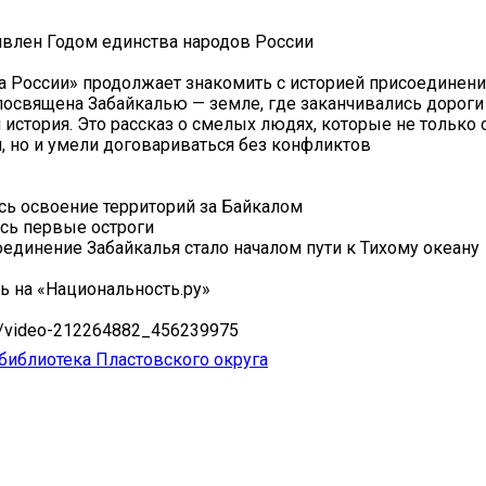
явлен Годом единства народов России
а России» продолжает знакомить с историей присоединени
посвящена Забайкалью — земле, где заканчивались дороги
 история. Это рассказ о смелых людях, которые не только
, но и умели договариваться без конфликтов
сь освоение территорий за Байкалом
сь первые остроги
единение Забайкалья стало началом пути к Тихому океану
ть на «Национальность.ру»
om/video-212264882_456239975
библиотека Пластовского округа