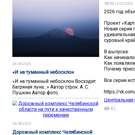
18:10
14.05.2026
2026 год объ
Проект «Карт
Новая серия 
удивительная
суровый край
В выпуске:
Как начинало
Как появляли
06.08.2026
Почему присо
«И на туманный небосклон
Все серии ес
«И на туманный небосклон Восходит
багряная луна…» Автор строк: А. С.
https://vk.c
Пушкин Автор фото:
Центральная 
41
06.08.2026
Дорожный комплекс Челябинской