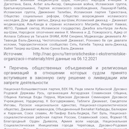
Высший военный Маджлисуль Шура, Конгресс народов Ичкерии и
Дагестана, База, Асбат аль-Ансар, Священная война, Исламская группа,
Братья-мусульмане, Партия исламского освобождения, Лашкар-И-Тайба,
Исламская группа, Движение Талибан, Исламская партия Туркестана,
Общество социальных реформ, Общество возрождения исламского
наследия, Дом двух святых, Джунд аш-Шам, Исламский джихад – Джамаат
моджахедов, Аль-Каида в странах исламского Магриба, Имарат Кавказ,
АБТО, Правый сектор, Исламское государство, Джабха аль-Нусра ли-Ахль
аш-Шам, Народное ополчение имени К. Минина и Д. Пожарского, Аджр от
Аллаха Субхану уа Тагьаля SHAM, АУМ Синрике, Муджахеды джамаата Ат-
Тавхида Валь-Джихад, Чистопольский Джамаат, Рохнамо ба суи давлати
исломи, Террористическое сообщество Сеть, Катиба Таухид валь-Джихад,
Хайят Тахрир аш-Шам, Ахлю Сунна Валь Джамаа
Источник:
http://nac.gov.ru/terroristicheskie-i-ekstremistskie-
organizacii-i-materialy.html
данные на
06.12.2021
* Перечень общественных объединений и религиозных
организаций в отношении которых судом принято
вступившее в законную силу решение о ликвидации или
запрете деятельности:
Национал-большевистская партия, ВЕК РА, Рада земли Кубанской Духовно
Родовой Державы Русь, организация Асгардская Славянская Община,
Община Капища Веды Перуна, Мужская Духовная Семинария Духовное
Учреждение, Нурджулар, К Богодержавию, Таблиги Джамаат, Свидетели
Иеговы, Русское национальное единство, Национал-социалистическое
общество, Джамаат мувахидов, Объединенный Вилайат Кабарды, Балкарии
и Карачая, Союз славян, Ат-Такфир Валь-Хиджра, Пит Буль, Национал-
социалистическая рабочая партия России, Славянский союз, Формат-18,
Благородный Орден Дьявола, Армия воли народа, Национальная
Социалистическая Инициатива города Череповца, Духовно-Родовая