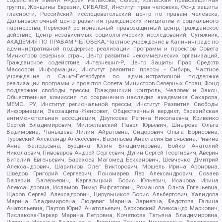
группа, Женщины Евразии, СИБАЛЬТ, Институт прав человека, Фонд защиты
гласности, Российский исследовательский центр по правам человека,
Дальневосточный центр развития гражданских инициатив и социального
партнерства, Пермский региональный правозащитный центр, Гражданское
действие, Центр независимых социологических исследований, Сутяжник,
АКАДЕМИЯ ПО ПРАВАМ ЧЕЛОВЕКА, Частное учреждение в Калининграде по
административной поддержке реализации программ и проектов Совета
Министров северных стран, Центр развития некоммерческих организаций,
Гражданское содействие, Интернешнл-Р, Центр Защиты Прав Средств
Массовой Информации, Институт развития прессы - Сибирь, Частное
учреждение в Санкт-Петербурге по административной поддержке
реализации программ и проектов Совета Министров Северных Стран, Фонд
поддержки свободы прессы, Гражданский контроль, Человек и Закон,
Общественная комиссия по сохранению наследия академика Сахарова,
МЕМО. РУ, Институт региональной прессы, Институт Развития Свободы
Информации, Экозащита!-Женсовет, Общественный вердикт, Евразийская
антимонопольная ассоциация, Дзугкоева Регина Николаевна, Кривенко
Сергей Владимирович, Милославский Павел Юрьевич, Шнырова Ольга
Вадимовна, Чанышева Лилия Айратовна, Сидорович Ольга Борисовна,
Туровский Александр Алексеевич, Васильева Анастасия Евгеньевна, Ривина
Анна Валерьевна, Бурдина Юлия Владимировна, Бойко Анатолий
Николаевич, Пивоваров Андрей Сергеевич, Дугин Сергей Георгиевич, Аверин
Виталий Евгеньевич, Барахоев Магомед Бекханович, Шевченко Дмитрий
Александрович, Шарипков Олег Викторович, Мошель Ирина Ароновна,
Шведов Григорий Сергеевич, Пономарев Лев Александрович, Созаев
Валерий Валерьевич, Каргалицкий Борис Юльевич, Исакова Ирина
Александровна, Исламов Тимур Рифгатович, Романова Ольга Евгеньевна,
Щаров Сергей Алексадрович, Цирульников Борис Альбертович, Халидова
Марина Владимировна, Людевиг Марина Зариевна, Федотова Галина
Анатольевна, Паутов Юрий Анатольевич, Верховский Александр Маркович,
Пислакова-Паркер Марина Петровна, Кочеткова Татьяна Владимировна,
Чуркина Наталья Валерьевна, Акимова Татьяна Николаевна, Золотарева