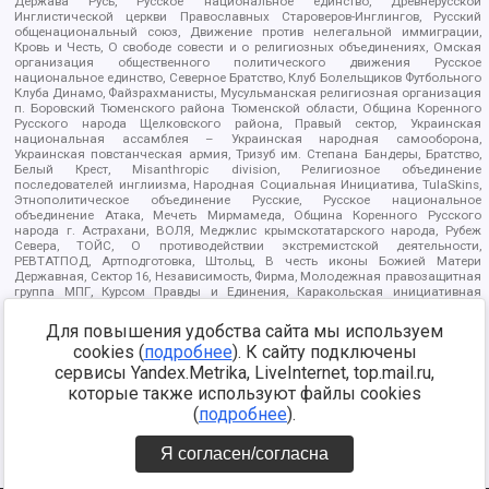
Держава Русь, Русское национальное единство, Древнерусской
Инглистической церкви Православных Староверов-Инглингов, Русский
общенациональный союз, Движение против нелегальной иммиграции,
Кровь и Честь, О свободе совести и о религиозных объединениях, Омская
организация общественного политического движения Русское
национальное единство, Северное Братство, Клуб Болельщиков Футбольного
Клуба Динамо, Файзрахманисты, Мусульманская религиозная организация
п. Боровский Тюменского района Тюменской области, Община Коренного
Русского народа Щелковского района, Правый сектор, Украинская
национальная ассамблея – Украинская народная самооборона,
Украинская повстанческая армия, Тризуб им. Степана Бандеры, Братство,
Белый Крест, Misanthropic division, Религиозное объединение
последователей инглиизма, Народная Социальная Инициатива, TulaSkins,
Этнополитическое объединение Русские, Русское национальное
объединение Атака, Мечеть Мирмамеда, Община Коренного Русского
народа г. Астрахани, ВОЛЯ, Меджлис крымскотатарского народа, Рубеж
Севера, ТОЙС, О противодействии экстремистской деятельности,
РЕВТАТПОД, Артподготовка, Штольц, В честь иконы Божией Матери
Державная, Сектор 16, Независимость, Фирма, Молодежная правозащитная
группа МПГ, Курсом Правды и Единения, Каракольская инициативная
группа, Автоград Крю, Союз Славянских Сил Руси, Алля-Аят,
Благотворительный пансионат Ак Умут, Русская республика Русь,
Для повышения удобства сайта мы используем
Арестантское уголовное единство, Башкорт, Нация и свобода, W.H.С., Фалунь
cookies (
подробнее
). К сайту подключены
Дафа, Иртыш Ultras, Русский Патриотический клуб-Новокузнецк/РПК,
Сибирский державный союз, Фонд борьбы с коррупцией, Фонд защиты прав
сервисы Yandex.Metrika, LiveInternet, top.mail.ru,
граждан, Штабы Навального, Совет граждан СССР Прикубанского округа г.
которые также используют файлы cookies
Краснодара
(
подробнее
).
Источник:
https://minjust.gov.ru/ru/documents/7822/
данные на
08.12.2021
Я согласен/согласна