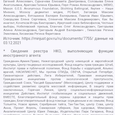
Евгений Алексеевич, Сурначева Елизавета Дмитриевна, Соловьева Елена
Анатольевна, Арапова Галина Юрьевна, Перл Роман Александрович, МЕМО,
Mason G.E.S. Anonymous Foundation, Stichting Bellingcat, Якутия – Наше
Мнение, Москоу диджитал медиа, РС-Балт, Заговора Максим
Александрович, Ветошкина Валерия Валерьевна, Павлов Иван Юрьевич,
Скворцова Елена Сергеевна, Оленичев Максим Владимирович, Как бы
инагент, Кочетков Игорь Викторович, Иркутский союз библиофилов, Честные
выборы, Нобелевский призыв, Еланчик Олег Александрович, Григорьева
Алина Александровна, Григорьев Андрей Валерьевич , Гималова Регина
Эмилевна, Хисамова Регина Фаритовна
Источник:
https://minjust.gov.ru/ru/documents/7755/
данные на
03.12.2021
* Сведения реестра НКО, выполняющих функции
иностранного агента:
Гражданин.Армия.Право, Нижегородский центр немецкой и европейской
культуры, Центр гендерных исследований, Фонд защиты прав граждан Штаб,
Институт права и публичной политики, Фонд борьбы с коррупцией, Альянс
врачей, НАСИЛИЮ.НЕТ, Мы против СПИДа, СВЕЧА, Открытый Петербург,
Гуманитарное действие, Лига Избирателей, Правовая инициатива,
Гражданская инициатива против экологической преступности,
Гражданский Союз, "Хасдей Ерушалаим" (Милосердие), Центр поддержки и
содействия развитию средств массовой информации, В защиту прав
заключенных, Горячая Линия, Центр социально-информационных
инициатив Действие, Институт глобализации и социальных движений,
ВМЕСТЕ, Благотворительный фонд охраны здоровья и защиты прав
граждан, Благотворительный фонд помощи осужденным и их семьям, Фонд
Тольятти, Новое время, Серебряная тайга, Так-Так-Так, центр Сова, центр
Анна, Проект Апрель, Самарская губерния, Эра здоровья, Мемориал,
Аналитический Центр Юрия Левады, Издательство Парк Гагарина, Фонд
содействия имени Андрея Рылькова, Сфера, Уральская правозащитная