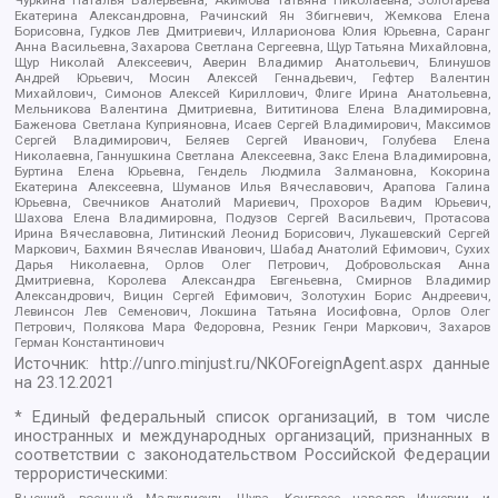
Екатерина Александровна, Рачинский Ян Збигневич, Жемкова Елена
Борисовна, Гудков Лев Дмитриевич, Илларионова Юлия Юрьевна, Саранг
Анна Васильевна, Захарова Светлана Сергеевна, Щур Татьяна Михайловна,
Щур Николай Алексеевич, Аверин Владимир Анатольевич, Блинушов
Андрей Юрьевич, Мосин Алексей Геннадьевич, Гефтер Валентин
Михайлович, Симонов Алексей Кириллович, Флиге Ирина Анатольевна,
Мельникова Валентина Дмитриевна, Вититинова Елена Владимировна,
Баженова Светлана Куприяновна, Исаев Сергей Владимирович, Максимов
Сергей Владимирович, Беляев Сергей Иванович, Голубева Елена
Николаевна, Ганнушкина Светлана Алексеевна, Закс Елена Владимировна,
Буртина Елена Юрьевна, Гендель Людмила Залмановна, Кокорина
Екатерина Алексеевна, Шуманов Илья Вячеславович, Арапова Галина
Юрьевна, Свечников Анатолий Мариевич, Прохоров Вадим Юрьевич,
Шахова Елена Владимировна, Подузов Сергей Васильевич, Протасова
Ирина Вячеславовна, Литинский Леонид Борисович, Лукашевский Сергей
Маркович, Бахмин Вячеслав Иванович, Шабад Анатолий Ефимович, Сухих
Дарья Николаевна, Орлов Олег Петрович, Добровольская Анна
Дмитриевна, Королева Александра Евгеньевна, Смирнов Владимир
Александрович, Вицин Сергей Ефимович, Золотухин Борис Андреевич,
Левинсон Лев Семенович, Локшина Татьяна Иосифовна, Орлов Олег
Петрович, Полякова Мара Федоровна, Резник Генри Маркович, Захаров
Герман Константинович
Источник:
http://unro.minjust.ru/NKOForeignAgent.aspx
данные
на
23.12.2021
* Единый федеральный список организаций, в том числе
иностранных и международных организаций, признанных в
соответствии с законодательством Российской Федерации
террористическими: