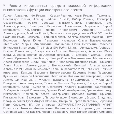
* Реестр иностранных средств массовой информации,
выполняющих функции иностранного агента:
Голос Америки, Idel.Реалии, Кавказ.Реалии, Крым.Реалии, Телеканал
Настоящее Время, Azatliq Radiosi, PCE/PC, Сибирь.Реалии, Фактограф,
Север.Реалии, Радио Свобода, MEDIUM-ORIENT, Пономарев Лев
Александрович, Савицкая Людмила Алексеевна, Маркелов Сергей
Евгеньевич, Камалягин Денис Николаевич, Апахончич Дарья
Александровна, Medusa Project, Первое антикоррупционное СМИ, VTimes.io,
Баданин Роман Сергеевич, Гликин Максим Александрович, Маняхин Петр
Борисович, Ярош Юлия Петровна, Чуракова Ольга Владимировна,
Железнова Мария Михайловна, Лукьянова Юлия Сергеевна, Маетная
Елизавета Витальевна, The Insider SIA, Рубин Михаил Аркадьевич, Гройсман
Софья Романовна, Рождественский Илья Дмитриевич, Апухтина Юлия
Владимировна, Постернак Алексей Евгеньевич, Телеканал Дождь, Петров
Степан Юрьевич, Istories fonds, Шмагун Олеся Валентиновна, Мароховская
Алеся Алексеевна, Долинина Ирина Николаевна, Шлейнов Роман Юрьевич,
Анин Роман Александрович, Великовский Дмитрий Александрович,
Альтаир 2021, Ромашки монолит, Главный редактор 2021, Вега 2021, Важные
иноагенты, Каткова Вероника Вячеславовна, Карезина Инна Павловна,
Кузьмина Людмила Гавриловна, Костылева Полина Владимировна, Лютов
Александр Иванович, Жилкин Владимир Владимирович, Жилинский
Владимир Александрович, Тихонов Михаил Сергеевич, Пискунов Сергей
Евгеньевич, Ковин Виталий Сергеевич, Кильтау Екатерина Викторовна,
Любарев Аркадий Ефимович, Гурман Юрий Альбертович, Грезев Александр
Викторович, Важенков Артем Валерьевич, Иванова София Юрьевна,
Пигалкин Илья Валерьевич, Петров Алексей Викторович, Егоров Владимир
Владимирович, Гусев Андрей Юрьевич, Смирнов Сергей Сергеевич, Верзилов
Петр Юрьевич, ЗП, Зона права, ЖУРНАЛИСТ-ИНОСТРАННЫЙ АГЕНТ,
Вольтская Татьяна Анатольевна, Клепиковская Екатерина Дмитриевна,
Сотников Даниил Владимирович, Захаров Андрей Вячеславович, Симонов