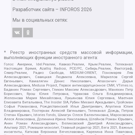
Разработчик сайта –
INFOROS
2026
Мы в социальных сетях:
* Реестр иностранных средств массовой информации,
выполняющих функции иностранного агента:
Голос Америки, Idel.Реалии, Кавказ.Реалии, Крым.Реалии, Телеканал
Настоящее Время, Azatliq Radiosi, PCE/PC, Сибирь.Реалии, Фактограф,
Север.Реалии, Радио Свобода, MEDIUM-ORIENT, Пономарев Лев
Александрович, Савицкая Людмила Алексеевна, Маркелов Сергей
Евгеньевич, Камалягин Денис Николаевич, Апахончич Дарья
Александровна, Medusa Project, Первое антикоррупционное СМИ, VTimes.io,
Баданин Роман Сергеевич, Гликин Максим Александрович, Маняхин Петр
Борисович, Ярош Юлия Петровна, Чуракова Ольга Владимировна,
Железнова Мария Михайловна, Лукьянова Юлия Сергеевна, Маетная
Елизавета Витальевна, The Insider SIA, Рубин Михаил Аркадьевич, Гройсман
Софья Романовна, Рождественский Илья Дмитриевич, Апухтина Юлия
Владимировна, Постернак Алексей Евгеньевич, Телеканал Дождь, Петров
Степан Юрьевич, Istories fonds, Шмагун Олеся Валентиновна, Мароховская
Алеся Алексеевна, Долинина Ирина Николаевна, Шлейнов Роман Юрьевич,
Анин Роман Александрович, Великовский Дмитрий Александрович,
Альтаир 2021, Ромашки монолит, Главный редактор 2021, Вега 2021, Важные
иноагенты, Каткова Вероника Вячеславовна, Карезина Инна Павловна,