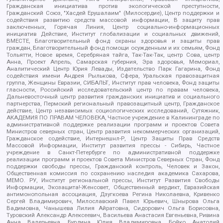
Гражданская инициатива против экологической преступности,
Гражданский Союз, "Хасдей Ерушалаим" (Милосердие), Центр поддержки и
содействия развитию средств массовой информации, В защиту прав
заключенных, Горячая Линия, Центр социально-информационных
инициатив Действие, Институт глобализации и социальных движений,
ВМЕСТЕ, Благотворительный фонд охраны здоровья и защиты прав
граждан, Благотворительный фонд помощи осужденным и их семьям, Фонд
Тольятти, Новое время, Серебряная тайга, Так-Так-Так, центр Сова, центр
Анна, Проект Апрель, Самарская губерния, Эра здоровья, Мемориал,
Аналитический Центр Юрия Левады, Издательство Парк Гагарина, Фонд
содействия имени Андрея Рылькова, Сфера, Уральская правозащитная
группа, Женщины Евразии, СИБАЛЬТ, Институт прав человека, Фонд защиты
гласности, Российский исследовательский центр по правам человека,
Дальневосточный центр развития гражданских инициатив и социального
партнерства, Пермский региональный правозащитный центр, Гражданское
действие, Центр независимых социологических исследований, Сутяжник,
АКАДЕМИЯ ПО ПРАВАМ ЧЕЛОВЕКА, Частное учреждение в Калининграде по
административной поддержке реализации программ и проектов Совета
Министров северных стран, Центр развития некоммерческих организаций,
Гражданское содействие, Интернешнл-Р, Центр Защиты Прав Средств
Массовой Информации, Институт развития прессы - Сибирь, Частное
учреждение в Санкт-Петербурге по административной поддержке
реализации программ и проектов Совета Министров Северных Стран, Фонд
поддержки свободы прессы, Гражданский контроль, Человек и Закон,
Общественная комиссия по сохранению наследия академика Сахарова,
МЕМО. РУ, Институт региональной прессы, Институт Развития Свободы
Информации, Экозащита!-Женсовет, Общественный вердикт, Евразийская
антимонопольная ассоциация, Дзугкоева Регина Николаевна, Кривенко
Сергей Владимирович, Милославский Павел Юрьевич, Шнырова Ольга
Вадимовна, Чанышева Лилия Айратовна, Сидорович Ольга Борисовна,
Туровский Александр Алексеевич, Васильева Анастасия Евгеньевна, Ривина
Анна Валерьевна, Бурдина Юлия Владимировна, Бойко Анатолий