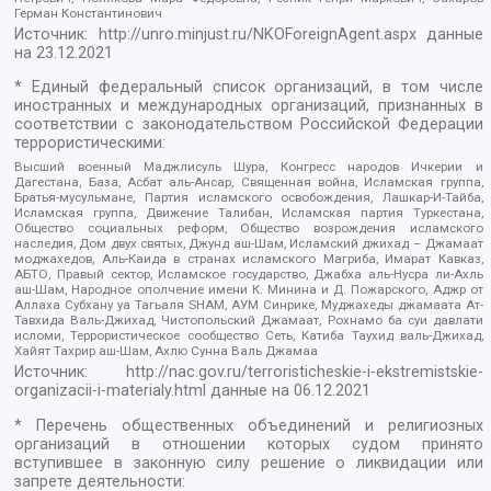
Герман Константинович
Источник:
http://unro.minjust.ru/NKOForeignAgent.aspx
данные
на
23.12.2021
* Единый федеральный список организаций, в том числе
иностранных и международных организаций, признанных в
соответствии с законодательством Российской Федерации
террористическими:
Высший военный Маджлисуль Шура, Конгресс народов Ичкерии и
Дагестана, База, Асбат аль-Ансар, Священная война, Исламская группа,
Братья-мусульмане, Партия исламского освобождения, Лашкар-И-Тайба,
Исламская группа, Движение Талибан, Исламская партия Туркестана,
Общество социальных реформ, Общество возрождения исламского
наследия, Дом двух святых, Джунд аш-Шам, Исламский джихад – Джамаат
моджахедов, Аль-Каида в странах исламского Магриба, Имарат Кавказ,
АБТО, Правый сектор, Исламское государство, Джабха аль-Нусра ли-Ахль
аш-Шам, Народное ополчение имени К. Минина и Д. Пожарского, Аджр от
Аллаха Субхану уа Тагьаля SHAM, АУМ Синрике, Муджахеды джамаата Ат-
Тавхида Валь-Джихад, Чистопольский Джамаат, Рохнамо ба суи давлати
исломи, Террористическое сообщество Сеть, Катиба Таухид валь-Джихад,
Хайят Тахрир аш-Шам, Ахлю Сунна Валь Джамаа
Источник:
http://nac.gov.ru/terroristicheskie-i-ekstremistskie-
organizacii-i-materialy.html
данные на
06.12.2021
* Перечень общественных объединений и религиозных
организаций в отношении которых судом принято
вступившее в законную силу решение о ликвидации или
запрете деятельности: