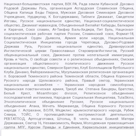
Национал-большевистская партия, ВЕК РА, Рада земли Кубанской Духовно
Родовой Державы Русь, организация Асгардская Славянская Община,
Община Капища Веды Перуна, Мужская Духовная Семинария Духовное
Учреждение, Нурджулар, К Богодержавию, Таблиги Джамаат, Свидетели
Иеговы, Русское национальное единство, Национал-социалистическое
общество, Джамаат мувахидов, Объединенный Вилайат Кабарды, Балкарии
и Карачая, Союз славян, Ат-Такфир Валь-Хиджра, Пит Буль, Национал-
социалистическая рабочая партия России, Славянский союз, Формат-18,
Благородный Орден Дьявола, Армия воли народа, Национальная
Социалистическая Инициатива города Череповца, Духовно-Родовая
Держава Русь, Русское национальное единство, Древнерусской
Инглистической церкви Православных Староверов-Инглингов, Русский
общенациональный союз, Движение против нелегальной иммиграции,
Кровь и Честь, О свободе совести и о религиозных объединениях, Омская
организация общественного политического движения Русское
национальное единство, Северное Братство, Клуб Болельщиков Футбольного
Клуба Динамо, Файзрахманисты, Мусульманская религиозная организация
п. Боровский Тюменского района Тюменской области, Община Коренного
Русского народа Щелковского района, Правый сектор, Украинская
национальная ассамблея – Украинская народная самооборона,
Украинская повстанческая армия, Тризуб им. Степана Бандеры, Братство,
Белый Крест, Misanthropic division, Религиозное объединение
последователей инглиизма, Народная Социальная Инициатива, TulaSkins,
Этнополитическое объединение Русские, Русское национальное
объединение Атака, Мечеть Мирмамеда, Община Коренного Русского
народа г. Астрахани, ВОЛЯ, Меджлис крымскотатарского народа, Рубеж
Севера, ТОЙС, О противодействии экстремистской деятельности,
РЕВТАТПОД, Артподготовка, Штольц, В честь иконы Божией Матери
Державная, Сектор 16, Независимость, Фирма, Молодежная правозащитная
группа МПГ, Курсом Правды и Единения, Каракольская инициативная
группа, Автоград Крю, Союз Славянских Сил Руси, Алля-Аят,
Благотворительный пансионат Ак Умут, Русская республика Русь,