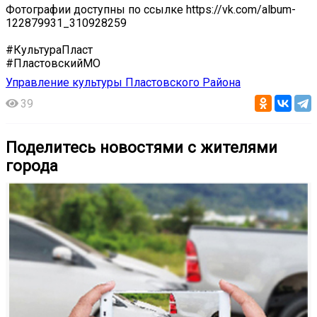
Фотографии доступны по ссылке https://vk.com/album-
122879931_310928259
#КультураПласт
#ПластовскийМО
Управление культуры Пластовского Района
39
Поделитесь новостями с жителями
города