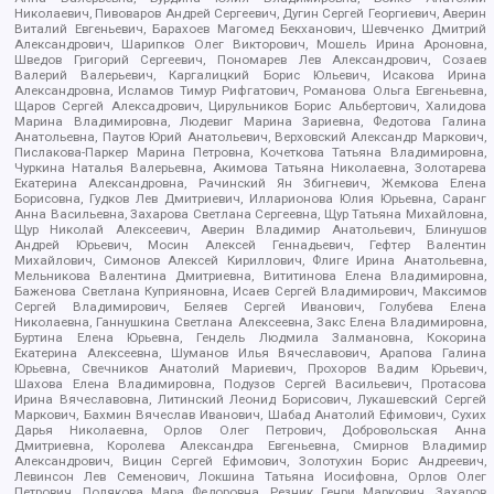
Николаевич, Пивоваров Андрей Сергеевич, Дугин Сергей Георгиевич, Аверин
Виталий Евгеньевич, Барахоев Магомед Бекханович, Шевченко Дмитрий
Александрович, Шарипков Олег Викторович, Мошель Ирина Ароновна,
Шведов Григорий Сергеевич, Пономарев Лев Александрович, Созаев
Валерий Валерьевич, Каргалицкий Борис Юльевич, Исакова Ирина
Александровна, Исламов Тимур Рифгатович, Романова Ольга Евгеньевна,
Щаров Сергей Алексадрович, Цирульников Борис Альбертович, Халидова
Марина Владимировна, Людевиг Марина Зариевна, Федотова Галина
Анатольевна, Паутов Юрий Анатольевич, Верховский Александр Маркович,
Пислакова-Паркер Марина Петровна, Кочеткова Татьяна Владимировна,
Чуркина Наталья Валерьевна, Акимова Татьяна Николаевна, Золотарева
Екатерина Александровна, Рачинский Ян Збигневич, Жемкова Елена
Борисовна, Гудков Лев Дмитриевич, Илларионова Юлия Юрьевна, Саранг
Анна Васильевна, Захарова Светлана Сергеевна, Щур Татьяна Михайловна,
Щур Николай Алексеевич, Аверин Владимир Анатольевич, Блинушов
Андрей Юрьевич, Мосин Алексей Геннадьевич, Гефтер Валентин
Михайлович, Симонов Алексей Кириллович, Флиге Ирина Анатольевна,
Мельникова Валентина Дмитриевна, Вититинова Елена Владимировна,
Баженова Светлана Куприяновна, Исаев Сергей Владимирович, Максимов
Сергей Владимирович, Беляев Сергей Иванович, Голубева Елена
Николаевна, Ганнушкина Светлана Алексеевна, Закс Елена Владимировна,
Буртина Елена Юрьевна, Гендель Людмила Залмановна, Кокорина
Екатерина Алексеевна, Шуманов Илья Вячеславович, Арапова Галина
Юрьевна, Свечников Анатолий Мариевич, Прохоров Вадим Юрьевич,
Шахова Елена Владимировна, Подузов Сергей Васильевич, Протасова
Ирина Вячеславовна, Литинский Леонид Борисович, Лукашевский Сергей
Маркович, Бахмин Вячеслав Иванович, Шабад Анатолий Ефимович, Сухих
Дарья Николаевна, Орлов Олег Петрович, Добровольская Анна
Дмитриевна, Королева Александра Евгеньевна, Смирнов Владимир
Александрович, Вицин Сергей Ефимович, Золотухин Борис Андреевич,
Левинсон Лев Семенович, Локшина Татьяна Иосифовна, Орлов Олег
Петрович, Полякова Мара Федоровна, Резник Генри Маркович, Захаров