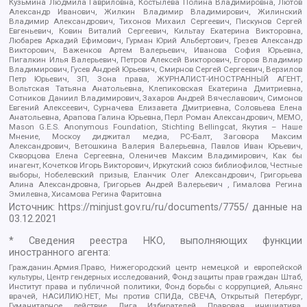
Кузьмина Людмила Гавриловна, Костылева Полина Владимировна, Лютов
Александр Иванович, Жилкин Владимир Владимирович, Жилинский
Владимир Александрович, Тихонов Михаил Сергеевич, Пискунов Сергей
Евгеньевич, Ковин Виталий Сергеевич, Кильтау Екатерина Викторовна,
Любарев Аркадий Ефимович, Гурман Юрий Альбертович, Грезев Александр
Викторович, Важенков Артем Валерьевич, Иванова София Юрьевна,
Пигалкин Илья Валерьевич, Петров Алексей Викторович, Егоров Владимир
Владимирович, Гусев Андрей Юрьевич, Смирнов Сергей Сергеевич, Верзилов
Петр Юрьевич, ЗП, Зона права, ЖУРНАЛИСТ-ИНОСТРАННЫЙ АГЕНТ,
Вольтская Татьяна Анатольевна, Клепиковская Екатерина Дмитриевна,
Сотников Даниил Владимирович, Захаров Андрей Вячеславович, Симонов
Евгений Алексеевич, Сурначева Елизавета Дмитриевна, Соловьева Елена
Анатольевна, Арапова Галина Юрьевна, Перл Роман Александрович, МЕМО,
Mason G.E.S. Anonymous Foundation, Stichting Bellingcat, Якутия – Наше
Мнение, Москоу диджитал медиа, РС-Балт, Заговора Максим
Александрович, Ветошкина Валерия Валерьевна, Павлов Иван Юрьевич,
Скворцова Елена Сергеевна, Оленичев Максим Владимирович, Как бы
инагент, Кочетков Игорь Викторович, Иркутский союз библиофилов, Честные
выборы, Нобелевский призыв, Еланчик Олег Александрович, Григорьева
Алина Александровна, Григорьев Андрей Валерьевич , Гималова Регина
Эмилевна, Хисамова Регина Фаритовна
Источник:
https://minjust.gov.ru/ru/documents/7755/
данные на
03.12.2021
* Сведения реестра НКО, выполняющих функции
иностранного агента:
Гражданин.Армия.Право, Нижегородский центр немецкой и европейской
культуры, Центр гендерных исследований, Фонд защиты прав граждан Штаб,
Институт права и публичной политики, Фонд борьбы с коррупцией, Альянс
врачей, НАСИЛИЮ.НЕТ, Мы против СПИДа, СВЕЧА, Открытый Петербург,
Гуманитарное действие, Лига Избирателей, Правовая инициатива,