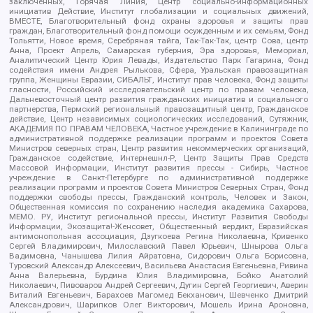
заключенных, Горячая Линия, Центр социально-информационных
инициатив Действие, Институт глобализации и социальных движений,
ВМЕСТЕ, Благотворительный фонд охраны здоровья и защиты прав
граждан, Благотворительный фонд помощи осужденным и их семьям, Фонд
Тольятти, Новое время, Серебряная тайга, Так-Так-Так, центр Сова, центр
Анна, Проект Апрель, Самарская губерния, Эра здоровья, Мемориал,
Аналитический Центр Юрия Левады, Издательство Парк Гагарина, Фонд
содействия имени Андрея Рылькова, Сфера, Уральская правозащитная
группа, Женщины Евразии, СИБАЛЬТ, Институт прав человека, Фонд защиты
гласности, Российский исследовательский центр по правам человека,
Дальневосточный центр развития гражданских инициатив и социального
партнерства, Пермский региональный правозащитный центр, Гражданское
действие, Центр независимых социологических исследований, Сутяжник,
АКАДЕМИЯ ПО ПРАВАМ ЧЕЛОВЕКА, Частное учреждение в Калининграде по
административной поддержке реализации программ и проектов Совета
Министров северных стран, Центр развития некоммерческих организаций,
Гражданское содействие, Интернешнл-Р, Центр Защиты Прав Средств
Массовой Информации, Институт развития прессы - Сибирь, Частное
учреждение в Санкт-Петербурге по административной поддержке
реализации программ и проектов Совета Министров Северных Стран, Фонд
поддержки свободы прессы, Гражданский контроль, Человек и Закон,
Общественная комиссия по сохранению наследия академика Сахарова,
МЕМО. РУ, Институт региональной прессы, Институт Развития Свободы
Информации, Экозащита!-Женсовет, Общественный вердикт, Евразийская
антимонопольная ассоциация, Дзугкоева Регина Николаевна, Кривенко
Сергей Владимирович, Милославский Павел Юрьевич, Шнырова Ольга
Вадимовна, Чанышева Лилия Айратовна, Сидорович Ольга Борисовна,
Туровский Александр Алексеевич, Васильева Анастасия Евгеньевна, Ривина
Анна Валерьевна, Бурдина Юлия Владимировна, Бойко Анатолий
Николаевич, Пивоваров Андрей Сергеевич, Дугин Сергей Георгиевич, Аверин
Виталий Евгеньевич, Барахоев Магомед Бекханович, Шевченко Дмитрий
Александрович, Шарипков Олег Викторович, Мошель Ирина Ароновна,