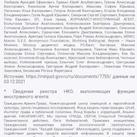
Любарев Аркадий Ефимович, Гурман Юрий Альбертович, Грезев Александр
Викторович, Важенков Артем Валерьевич, Иванова София Юрьевна,
Пигалкин Илья Валерьевич, Петров Алексей Викторович, Егоров Владимир
Владимирович, Гусев Андрей Юрьевич, Смирнов Сергей Сергеевич, Верзилов
Петр Юрьевич, ЗП, Зона права, ЖУРНАЛИСТ-ИНОСТРАННЫЙ АГЕНТ,
Вольтская Татьяна Анатольевна, Клепиковская Екатерина Дмитриевна,
Сотников Даниил Владимирович, Захаров Андрей Вячеславович, Симонов
Евгений Алексеевич, Сурначева Елизавета Дмитриевна, Соловьева Елена
Анатольевна, Арапова Галина Юрьевна, Перл Роман Александрович, МЕМО,
Mason G.E.S. Anonymous Foundation, Stichting Bellingcat, Якутия – Наше
Мнение, Москоу диджитал медиа, РС-Балт, Заговора Максим
Александрович, Ветошкина Валерия Валерьевна, Павлов Иван Юрьевич,
Скворцова Елена Сергеевна, Оленичев Максим Владимирович, Как бы
инагент, Кочетков Игорь Викторович, Иркутский союз библиофилов, Честные
выборы, Нобелевский призыв, Еланчик Олег Александрович, Григорьева
Алина Александровна, Григорьев Андрей Валерьевич , Гималова Регина
Эмилевна, Хисамова Регина Фаритовна
Источник:
https://minjust.gov.ru/ru/documents/7755/
данные на
03.12.2021
* Сведения реестра НКО, выполняющих функции
иностранного агента:
Гражданин.Армия.Право, Нижегородский центр немецкой и европейской
культуры, Центр гендерных исследований, Фонд защиты прав граждан Штаб,
Институт права и публичной политики, Фонд борьбы с коррупцией, Альянс
врачей, НАСИЛИЮ.НЕТ, Мы против СПИДа, СВЕЧА, Открытый Петербург,
Гуманитарное действие, Лига Избирателей, Правовая инициатива,
Гражданская инициатива против экологической преступности,
Гражданский Союз, "Хасдей Ерушалаим" (Милосердие), Центр поддержки и
содействия развитию средств массовой информации, В защиту прав