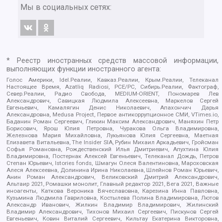
Мы в социальных сетях:
* Реестр иностранных средств массовой информации,
выполняющих функции иностранного агента:
Голос Америки, Idel.Реалии, Кавказ.Реалии, Крым.Реалии, Телеканал
Настоящее Время, Azatliq Radiosi, PCE/PC, Сибирь.Реалии, Фактограф,
Север.Реалии, Радио Свобода, MEDIUM-ORIENT, Пономарев Лев
Александрович, Савицкая Людмила Алексеевна, Маркелов Сергей
Евгеньевич, Камалягин Денис Николаевич, Апахончич Дарья
Александровна, Medusa Project, Первое антикоррупционное СМИ, VTimes.io,
Баданин Роман Сергеевич, Гликин Максим Александрович, Маняхин Петр
Борисович, Ярош Юлия Петровна, Чуракова Ольга Владимировна,
Железнова Мария Михайловна, Лукьянова Юлия Сергеевна, Маетная
Елизавета Витальевна, The Insider SIA, Рубин Михаил Аркадьевич, Гройсман
Софья Романовна, Рождественский Илья Дмитриевич, Апухтина Юлия
Владимировна, Постернак Алексей Евгеньевич, Телеканал Дождь, Петров
Степан Юрьевич, Istories fonds, Шмагун Олеся Валентиновна, Мароховская
Алеся Алексеевна, Долинина Ирина Николаевна, Шлейнов Роман Юрьевич,
Анин Роман Александрович, Великовский Дмитрий Александрович,
Альтаир 2021, Ромашки монолит, Главный редактор 2021, Вега 2021, Важные
иноагенты, Каткова Вероника Вячеславовна, Карезина Инна Павловна,
Кузьмина Людмила Гавриловна, Костылева Полина Владимировна, Лютов
Александр Иванович, Жилкин Владимир Владимирович, Жилинский
Владимир Александрович, Тихонов Михаил Сергеевич, Пискунов Сергей
Евгеньевич, Ковин Виталий Сергеевич, Кильтау Екатерина Викторовна,