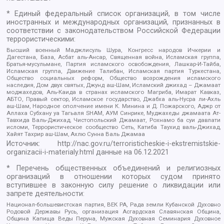
* Единый федеральный список организаций, в том числе
иностранных и международных организаций, признанных в
соответствии с законодательством Российской Федерации
террористическими:
Высший военный Маджлисуль Шура, Конгресс народов Ичкерии и
Дагестана, База, Асбат аль-Ансар, Священная война, Исламская группа,
Братья-мусульмане, Партия исламского освобождения, Лашкар-И-Тайба,
Исламская группа, Движение Талибан, Исламская партия Туркестана,
Общество социальных реформ, Общество возрождения исламского
наследия, Дом двух святых, Джунд аш-Шам, Исламский джихад – Джамаат
моджахедов, Аль-Каида в странах исламского Магриба, Имарат Кавказ,
АБТО, Правый сектор, Исламское государство, Джабха аль-Нусра ли-Ахль
аш-Шам, Народное ополчение имени К. Минина и Д. Пожарского, Аджр от
Аллаха Субхану уа Тагьаля SHAM, АУМ Синрике, Муджахеды джамаата Ат-
Тавхида Валь-Джихад, Чистопольский Джамаат, Рохнамо ба суи давлати
исломи, Террористическое сообщество Сеть, Катиба Таухид валь-Джихад,
Хайят Тахрир аш-Шам, Ахлю Сунна Валь Джамаа
Источник:
http://nac.gov.ru/terroristicheskie-i-ekstremistskie-
organizacii-i-materialy.html
данные на
06.12.2021
* Перечень общественных объединений и религиозных
организаций в отношении которых судом принято
вступившее в законную силу решение о ликвидации или
запрете деятельности:
Национал-большевистская партия, ВЕК РА, Рада земли Кубанской Духовно
Родовой Державы Русь, организация Асгардская Славянская Община,
Община Капища Веды Перуна, Мужская Духовная Семинария Духовное