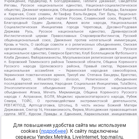
Учреждение, Нурджулар, К Богодержавию, Таблиги Джамаат, Свидетели
Иеговы, Русское национальное единство, Национал-социалистическое
общество, Джамаат мувахидов, Объединенный Вилайат Кабарды, Балкарии
и Карачая, Союз славян, Ат-Такфир Валь-Хиджра, Пит Буль, Национал-
социалистическая рабочая партия России, Славянский союз, Формат-18,
Благородный Орден Дьявола, Армия воли народа, Национальная
Социалистическая Инициатива города Череповца, Духовно-Родовая
Держава Русь, Русское национальное единство, Древнерусской
Инглистической церкви Православных Староверов-Инглингов, Русский
общенациональный союз, Движение против нелегальной иммиграции,
Кровь и Честь, О свободе совести и о религиозных объединениях, Омская
организация общественного политического движения Русское
национальное единство, Северное Братство, Клуб Болельщиков Футбольного
Клуба Динамо, Файзрахманисты, Мусульманская религиозная организация
п. Боровский Тюменского района Тюменской области, Община Коренного
Русского народа Щелковского района, Правый сектор, Украинская
национальная ассамблея – Украинская народная самооборона,
Украинская повстанческая армия, Тризуб им. Степана Бандеры, Братство,
Белый Крест, Misanthropic division, Религиозное объединение
последователей инглиизма, Народная Социальная Инициатива, TulaSkins,
Этнополитическое объединение Русские, Русское национальное
объединение Атака, Мечеть Мирмамеда, Община Коренного Русского
народа г. Астрахани, ВОЛЯ, Меджлис крымскотатарского народа, Рубеж
Севера, ТОЙС, О противодействии экстремистской деятельности,
РЕВТАТПОД, Артподготовка, Штольц, В честь иконы Божией Матери
Державная, Сектор 16, Независимость, Фирма, Молодежная правозащитная
группа МПГ, Курсом Правды и Единения, Каракольская инициативная
группа, Автоград Крю, Союз Славянских Сил Руси, Алля-Аят,
Благотворительный пансионат Ак Умут, Русская республика Русь,
Для повышения удобства сайта мы используем
Арестантское уголовное единство, Башкорт, Нация и свобода, W.H.С., Фалунь
cookies (
подробнее
). К сайту подключены
Дафа, Иртыш Ultras, Русский Патриотический клуб-Новокузнецк/РПК,
Сибирский державный союз, Фонд борьбы с коррупцией, Фонд защиты прав
сервисы Yandex.Metrika, LiveInternet, top.mail.ru,