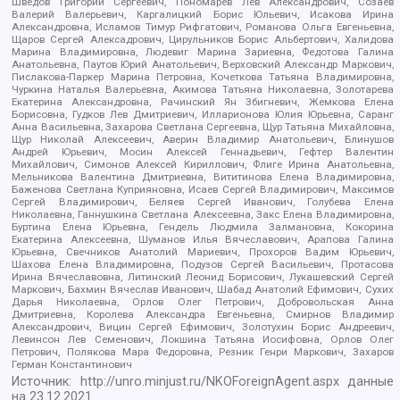
Шведов Григорий Сергеевич, Пономарев Лев Александрович, Созаев
Валерий Валерьевич, Каргалицкий Борис Юльевич, Исакова Ирина
Александровна, Исламов Тимур Рифгатович, Романова Ольга Евгеньевна,
Щаров Сергей Алексадрович, Цирульников Борис Альбертович, Халидова
Марина Владимировна, Людевиг Марина Зариевна, Федотова Галина
Анатольевна, Паутов Юрий Анатольевич, Верховский Александр Маркович,
Пислакова-Паркер Марина Петровна, Кочеткова Татьяна Владимировна,
Чуркина Наталья Валерьевна, Акимова Татьяна Николаевна, Золотарева
Екатерина Александровна, Рачинский Ян Збигневич, Жемкова Елена
Борисовна, Гудков Лев Дмитриевич, Илларионова Юлия Юрьевна, Саранг
Анна Васильевна, Захарова Светлана Сергеевна, Щур Татьяна Михайловна,
Щур Николай Алексеевич, Аверин Владимир Анатольевич, Блинушов
Андрей Юрьевич, Мосин Алексей Геннадьевич, Гефтер Валентин
Михайлович, Симонов Алексей Кириллович, Флиге Ирина Анатольевна,
Мельникова Валентина Дмитриевна, Вититинова Елена Владимировна,
Баженова Светлана Куприяновна, Исаев Сергей Владимирович, Максимов
Сергей Владимирович, Беляев Сергей Иванович, Голубева Елена
Николаевна, Ганнушкина Светлана Алексеевна, Закс Елена Владимировна,
Буртина Елена Юрьевна, Гендель Людмила Залмановна, Кокорина
Екатерина Алексеевна, Шуманов Илья Вячеславович, Арапова Галина
Юрьевна, Свечников Анатолий Мариевич, Прохоров Вадим Юрьевич,
Шахова Елена Владимировна, Подузов Сергей Васильевич, Протасова
Ирина Вячеславовна, Литинский Леонид Борисович, Лукашевский Сергей
Маркович, Бахмин Вячеслав Иванович, Шабад Анатолий Ефимович, Сухих
Дарья Николаевна, Орлов Олег Петрович, Добровольская Анна
Дмитриевна, Королева Александра Евгеньевна, Смирнов Владимир
Александрович, Вицин Сергей Ефимович, Золотухин Борис Андреевич,
Левинсон Лев Семенович, Локшина Татьяна Иосифовна, Орлов Олег
Петрович, Полякова Мара Федоровна, Резник Генри Маркович, Захаров
Герман Константинович
Источник:
http://unro.minjust.ru/NKOForeignAgent.aspx
данные
на
23.12.2021