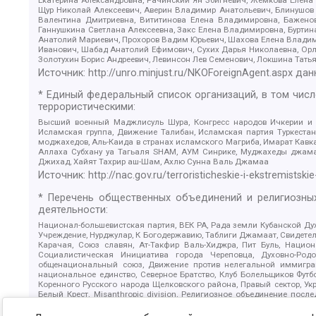
Щур Николай Алексеевич, Аверин Владимир Анатольевич, Блинушов 
Валентина Дмитриевна, Вититинова Елена Владимировна, Баженов
Ганнушкина Светлана Алексеевна, Закс Елена Владимировна, Буртин
Анатолий Мариевич, Прохоров Вадим Юрьевич, Шахова Елена Владими
Иванович, Шабад Анатолий Ефимович, Сухих Дарья Николаевна, Орл
Золотухин Борис Андреевич, Левинсон Лев Семенович, Локшина Тать
Источник:
http://unro.minjust.ru/NKOForeignAgent.aspx
дан
* Единый федеральный список организаций, в том чис
террористическими:
Высший военный Маджлисуль Шура, Конгресс народов Ичкерии и Да
Исламская группа, Движение Талибан, Исламская партия Туркест
моджахедов, Аль-Каида в странах исламского Магриба, Имарат Кавка
Аллаха Субхану уа Тагьаля SHAM, АУМ Синрике, Муджахеды джамаа
Джихад, Хайят Тахрир аш-Шам, Ахлю Сунна Валь Джамаа
Источник:
http://nac.gov.ru/terroristicheskie-i-ekstremistskie
* Перечень общественных объединений и религиозных
деятельности:
Национал-большевистская партия, ВЕК РА, Рада земли Кубанской 
Учреждение, Нурджулар, К Богодержавию, Таблиги Джамаат, Свидете
Карачая, Союз славян, Ат-Такфир Валь-Хиджра, Пит Буль, Нацио
Социалистическая Инициатива города Череповца, Духовно-Родо
общенациональный союз, Движение против нелегальной иммиграц
национальное единство, Северное Братство, Клуб Болельщиков Фу
Коренного Русского народа Щелковского района, Правый сектор, Ук
Белый Крест, Misanthropic division, Религиозное объединение пос
Атака, Мечеть Мирмамеда, Община Коренного Русского народа г
Артподготовка, Штольц, В честь иконы Божией Матери Державная, С