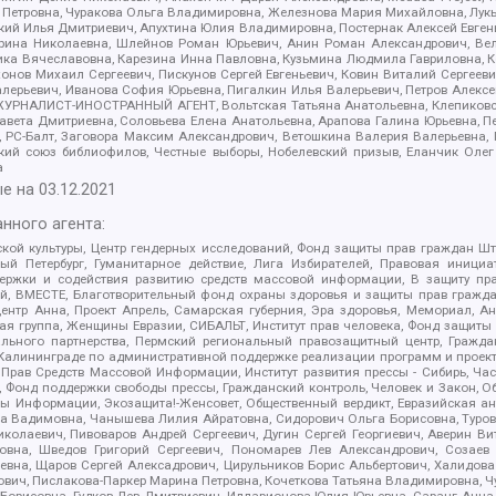
етровна, Чуракова Ольга Владимировна, Железнова Мария Михайловна, Лукьян
й Илья Дмитриевич, Апухтина Юлия Владимировна, Постернак Алексей Евгеньев
рина Николаевна, Шлейнов Роман Юрьевич, Анин Роман Александрович, Вел
оника Вячеславовна, Карезина Инна Павловна, Кузьмина Людмила Гавриловна
ов Михаил Сергеевич, Пискунов Сергей Евгеньевич, Ковин Виталий Сергеевич
алерьевич, Иванова София Юрьевна, Пигалкин Илья Валерьевич, Петров Алексе
а, ЖУРНАЛИСТ-ИНОСТРАННЫЙ АГЕНТ, Вольтская Татьяна Анатольевна, Клепиков
авета Дмитриевна, Соловьева Елена Анатольевна, Арапова Галина Юрьевна, П
иа, РС-Балт, Заговора Максим Александрович, Ветошкина Валерия Валерьевна
ский союз библиофилов, Честные выборы, Нобелевский призыв, Еланчик Олег
а
е на
03.12.2021
нного агента:
ой культуры, Центр гендерных исследований, Фонд защиты прав граждан Шта
 Петербург, Гуманитарное действие, Лига Избирателей, Правовая инициат
держки и содействия развитию средств массовой информации, В защиту п
ий, ВМЕСТЕ, Благотворительный фонд охраны здоровья и защиты прав граж
, центр Анна, Проект Апрель, Самарская губерния, Эра здоровья, Мемориал,
я группа, Женщины Евразии, СИБАЛЬТ, Институт прав человека, Фонд защиты 
льного партнерства, Пермский региональный правозащитный центр, Граждан
лининграде по административной поддержке реализации программ и проекто
 Прав Средств Массовой Информации, Институт развития прессы - Сибирь, Ча
, Фонд поддержки свободы прессы, Гражданский контроль, Человек и Закон, 
оды Информации, Экозащита!-Женсовет, Общественный вердикт, Евразийская а
 Вадимовна, Чанышева Лилия Айратовна, Сидорович Ольга Борисовна, Туровс
олаевич, Пивоваров Андрей Сергеевич, Дугин Сергей Георгиевич, Аверин В
вна, Шведов Григорий Сергеевич, Пономарев Лев Александрович, Созаев
евна, Щаров Сергей Алексадрович, Цирульников Борис Альбертович, Халидо
ович, Пислакова-Паркер Марина Петровна, Кочеткова Татьяна Владимировна, Ч
Борисовна, Гудков Лев Дмитриевич, Илларионова Юлия Юрьевна, Саранг Анна