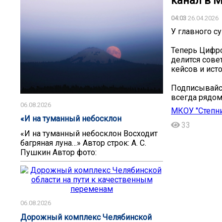
канал в 
04:03
26.04.2026
У главного с
Теперь Цифро
делится сове
кейсов и ист
Подписывайся
всегда рядом
06.08.2026
МКОУ "Степн
«И на туманный небосклон
33
«И на туманный небосклон Восходит
багряная луна…» Автор строк: А. С.
Пушкин Автор фото:
06.08.2026
Дорожный комплекс Челябинской