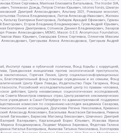
ова Юлия Сергеевна, Маетная Елизавета Витальевна, The Insider SIA,
ич, Телеканал Дождь, Петров Степан Юрьевич, Istories fonds, Шмагун
иковский Дмитрий Александрович, Альтаир 2021, Ромашки монолит,
, Костылева Полина Владимировна, Лютов Александр Иванович, Жилкин
, Кильтау Екатерина Викторовна, Любарев Аркадий Ефимович, Гурман
й Викторович, Егоров Владимир Владимирович, Гусев Андрей Юрьевич,
ская Екатерина Дмитриевна, Сотников Даниил Владимирович, Захаров
ерл Роман Александрович, МЕМО, Mason G.E.S. Anonymous Foundation,
, Павлов Иван Юрьевич, Скворцова Елена Сергеевна, Оленичев Максим
 Александрович, Григорьева Алина Александровна, Григорьев Андрей
б, Институт права и публичной политики, Фонд борьбы с коррупцией,
ива, Гражданская инициатива против экологической преступности,
рав заключенных, Горячая Линия, Центр социально-информационных
дан, Благотворительный фонд помощи осужденным и их семьям, Фонд
 Аналитический Центр Юрия Левады, Издательство Парк Гагарина, Фонд
гласности, Российский исследовательский центр по правам человека,
ское действие, Центр независимых социологических исследований,
в Совета Министров северных стран, Центр развития некоммерческих
стное учреждение в Санкт-Петербурге по административной поддержке
Общественная комиссия по сохранению наследия академика Сахарова,
нтимонопольная ассоциация, Дзугкоева Регина Николаевна, Кривенко
кий Александр Алексеевич, Васильева Анастасия Евгеньевна, Ривина
италий Евгеньевич, Барахоев Магомед Бекханович, Шевченко Дмитрий
 Валерий Валерьевич, Каргалицкий Борис Юльевич, Исакова Ирина
ва Марина Владимировна, Людевиг Марина Зариевна, Федотова Галина
уркина Наталья Валерьевна, Акимова Татьяна Николаевна, Золотарева
 Васильевна, Захарова Светлана Сергеевна, Щур Татьяна Михайловна,