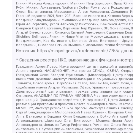
Гликин Максим Александрович, Маняхин Петр Борисович, Ярош Юлия П
Рубин Михаил Аркадьевич, Гройсман Софья Романовна, Рождественски
Олеся Валентиновна, Мароховская Алеся Алексеевна, Долинина И
Главный редактор 2021, Вега 2021, Важные иноагенты, Каткова Вер
Владимир Владимирович, Жилинский Владимир Александрович, Тихон
Юрий Альбертович, Грезев Александр Викторович, Важенков Артем В
Смирнов Сергей Сергеевич, Верзилов Петр Юрьевич, ЗП, Зона прав
Андрей Вячеславович, Симонов Евгений Алексеевич, Сурначева Елиз
Stichting Bellingcat, Якутия – Наше Мнение, Москоу диджитал мед
Владимирович, Как бы инагент, Кочетков Игорь Викторович, Иркут
Валерьевич , Гималова Регина Эмилевна, Хисамова Регина Фаритовн
Источник:
https://minjust.gov.ru/ru/documents/7755/
данны
* Сведения реестра НКО, выполняющих функции иностра
Гражданин.Армия.Право, Нижегородский центр немецкой и европейск
Альянс врачей, НАСИЛИЮ.НЕТ, Мы против СПИДа, СВЕЧА, Открытый
Гражданский Союз, "Хасдей Ерушалаим" (Милосердие), Центр под
инициатив Действие, Институт глобализации и социальных движен
Тольятти, Новое время, Серебряная тайга, Так-Так-Так, центр Сова
содействия имени Андрея Рылькова, Сфера, Уральская правозащитна
Дальневосточный центр развития гражданских инициатив и социа
Сутяжник, АКАДЕМИЯ ПО ПРАВАМ ЧЕЛОВЕКА, Частное учреждение в Ка
организаций, Гражданское содействие, Интернешнл-Р, Центр Защиты
реализации программ и проектов Совета Министров Северных Стран
МЕМО. РУ, Институт региональной прессы, Институт Развития Своб
Сергей Владимирович, Милославский Павел Юрьевич, Шнырова Ольга
Анна Валерьевна, Бурдина Юлия Владимировна, Бойко Анатолий Ник
Александрович, Шарипков Олег Викторович, Мошель Ирина Ароно
Александровна, Исламов Тимур Рифгатович, Романова Ольга Евгень
Анатольевна, Паутов Юрий Анатольевич, Верховский Александр Марк
Екатерина Александровна, Рачинский Ян Збигневич, Жемкова Елена 