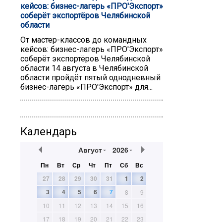
кейсов: бизнес-лагерь «ПРO'Экспорт»
соберёт экспортёров Челябинской
области
От мастер-классов до командных
кейсов: бизнес-лагерь «ПРO'Экспорт»
соберёт экспортёров Челябинской
области 14 августа в Челябинской
области пройдёт пятый однодневный
бизнес-лагерь «ПРO'Экспорт» для...
Календарь
Август
2026
Пн
Вт
Ср
Чт
Пт
Сб
Вс
27
28
29
30
31
1
2
3
4
5
6
7
8
9
10
11
12
13
14
15
16
17
18
19
20
21
22
23