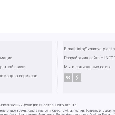
E-mail: info@znamya-plast.r
рмации
Разработчик сайта –
INFO
ратной связи
Мы в социальных сетях:
с помощью сервисов
выполняющих функции иностранного агента:
 Настоящее Время, Azatliq Radiosi, PCE/PC, Сибирь.Реалии, Фактограф, Север
ягин Денис Николаевич, Апахончич Дарья Александровна, Medusa Project, П