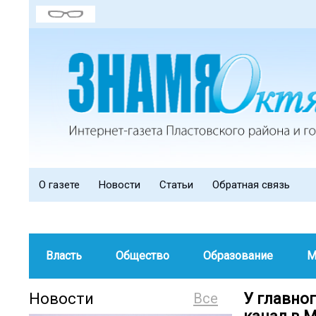
О газете
Новости
Статьи
Обратная связь
Власть
Общество
Образование
М
Новости
Все
У главно