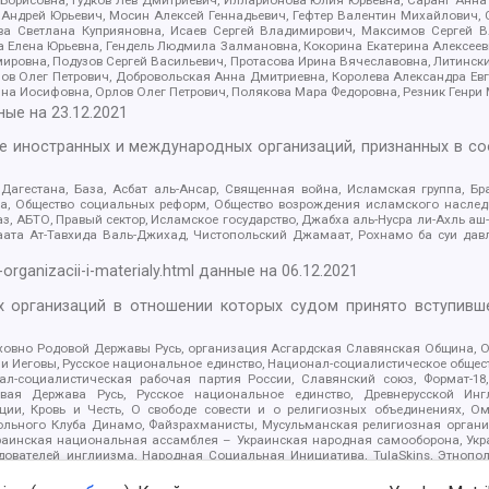
Андрей Юрьевич, Мосин Алексей Геннадьевич, Гефтер Валентин Михайлович,
а Светлана Куприяновна, Исаев Сергей Владимирович, Максимов Сергей Вл
а Елена Юрьевна, Гендель Людмила Залмановна, Кокорина Екатерина Алексее
ровна, Подузов Сергей Васильевич, Протасова Ирина Вячеславовна, Литинск
ов Олег Петрович, Добровольская Анна Дмитриевна, Королева Александра Ев
яна Иосифовна, Орлов Олег Петрович, Полякова Мара Федоровна, Резник Генри
ные на
23.12.2021
ле иностранных и международных организаций, признанных в с
гестана, База, Асбат аль-Ансар, Священная война, Исламская группа, Бра
ана, Общество социальных реформ, Общество возрождения исламского насле
з, АБТО, Правый сектор, Исламское государство, Джабха аль-Нусра ли-Ахль а
та Ат-Тавхида Валь-Джихад, Чистопольский Джамаат, Рохнамо ба суи давлат
-organizacii-i-materialy.html
данные на
06.12.2021
 организаций в отношении которых судом принято вступивше
Духовно Родовой Державы Русь, организация Асгардская Славянская Община,
ли Иеговы, Русское национальное единство, Национал-социалистическое обще
нал-социалистическая рабочая партия России, Славянский союз, Формат-
вая Держава Русь, Русское национальное единство, Древнерусской Ингл
ии, Кровь и Честь, О свободе совести и о религиозных объединениях, Ом
тбольного Клуба Динамо, Файзрахманисты, Мусульманская религиозная орган
раинская национальная ассамблея – Украинская народная самооборона, Укра
ледователей инглиизма, Народная Социальная Инициатива, TulaSkins, Этноп
. Астрахани, ВОЛЯ, Меджлис крымскотатарского народа, Рубеж Севера, ТО
ектор 16, Независимость, Фирма, Молодежная правозащитная группа МПГ, Кур