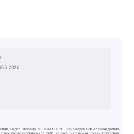
u
ROS
2026
.Реалии, Радио Свобода, MEDIUM-ORIENT, Пономарев Лев Александрович,
ервое антикоррупционное СМИ, VTimes.io, Баданин Роман Сергеевич,