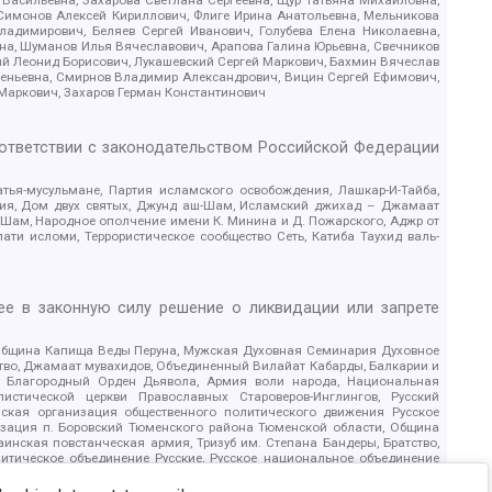
 Симонов Алексей Кириллович, Флиге Ирина Анатольевна, Мельникова
адимирович, Беляев Сергей Иванович, Голубева Елена Николаевна,
вна, Шуманов Илья Вячеславович, Арапова Галина Юрьевна, Свечников
ий Леонид Борисович, Лукашевский Сергей Маркович, Бахмин Вячеслав
геньевна, Смирнов Владимир Александрович, Вицин Сергей Ефимович,
 Маркович, Захаров Герман Константинович
оответствии с законодательством Российской Федерации
тья-мусульмане, Партия исламского освобождения, Лашкар-И-Тайба,
дия, Дом двух святых, Джунд аш-Шам, Исламский джихад – Джамаат
ш-Шам, Народное ополчение имени К. Минина и Д. Пожарского, Аджр от
и исломи, Террористическое сообщество Сеть, Катиба Таухид валь-
е в законную силу решение о ликвидации или запрете
 Община Капища Веды Перуна, Мужская Духовная Семинария Духовное
ство, Джамаат мувахидов, Объединенный Вилайат Кабарды, Балкарии и
18, Благородный Орден Дьявола, Армия воли народа, Национальная
истической церкви Православных Староверов-Инглингов, Русский
ская организация общественного политического движения Русское
изация п. Боровский Тюменского района Тюменской области, Община
инская повстанческая армия, Тризуб им. Степана Бандеры, Братство,
олитическое объединение Русские, Русское национальное объединение
ЙС, О противодействии экстремистской деятельности, РЕВТАТПОД,
сом Правды и Единения, Каракольская инициативная группа, Автоград