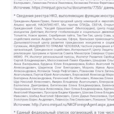
Валерьевич , Гималова Регина Эмилевна, Хисамова Регина Фаритовн
Источник:
https://minjust.gov.ru/ru/documents/7755/
данны
* Сведения реестра НКО, выполняющих функции иностра
Гражданин.Армия.Право, Нижегородский центр немецкой и европейск
Альянс врачей, НАСИЛИЮ.НЕТ, Мы против СПИДа, СВЕЧА, Открытый
Гражданский Союз, "Хасдей Ерушалаим" (Милосердие), Центр под
инициатив Действие, Институт глобализации и социальных движен
Тольятти, Новое время, Серебряная тайга, Так-Так-Так, центр Сова
содействия имени Андрея Рылькова, Сфера, Уральская правозащитна
Дальневосточный центр развития гражданских инициатив и социа
Сутяжник, АКАДЕМИЯ ПО ПРАВАМ ЧЕЛОВЕКА, Частное учреждение в Ка
организаций, Гражданское содействие, Интернешнл-Р, Центр Защиты
реализации программ и проектов Совета Министров Северных Стран
МЕМО. РУ, Институт региональной прессы, Институт Развития Своб
Сергей Владимирович, Милославский Павел Юрьевич, Шнырова Ольга
Анна Валерьевна, Бурдина Юлия Владимировна, Бойко Анатолий Ник
Александрович, Шарипков Олег Викторович, Мошель Ирина Ароно
Александровна, Исламов Тимур Рифгатович, Романова Ольга Евгень
Анатольевна, Паутов Юрий Анатольевич, Верховский Александр Марк
Екатерина Александровна, Рачинский Ян Збигневич, Жемкова Елена 
Щур Николай Алексеевич, Аверин Владимир Анатольевич, Блинушов 
Валентина Дмитриевна, Вититинова Елена Владимировна, Баженов
Ганнушкина Светлана Алексеевна, Закс Елена Владимировна, Буртин
Анатолий Мариевич, Прохоров Вадим Юрьевич, Шахова Елена Владими
Иванович, Шабад Анатолий Ефимович, Сухих Дарья Николаевна, Орл
Золотухин Борис Андреевич, Левинсон Лев Семенович, Локшина Тать
Источник:
http://unro.minjust.ru/NKOForeignAgent.aspx
дан
* Единый федеральный список организаций, в том чис