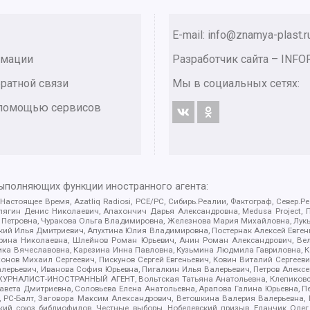
E-mail: info@znamya-plast.r
рмации
Разработчик сайта –
INFO
ратной связи
Мы в социальных сетях:
с помощью сервисов
выполняющих функции иностранного агента:
 Настоящее Время, Azatliq Radiosi, PCE/PC, Сибирь.Реалии, Фактограф, Север
ягин Денис Николаевич, Апахончич Дарья Александровна, Medusa Project, П
етровна, Чуракова Ольга Владимировна, Железнова Мария Михайловна, Лукьян
й Илья Дмитриевич, Апухтина Юлия Владимировна, Постернак Алексей Евгеньев
рина Николаевна, Шлейнов Роман Юрьевич, Анин Роман Александрович, Вел
оника Вячеславовна, Карезина Инна Павловна, Кузьмина Людмила Гавриловна
ов Михаил Сергеевич, Пискунов Сергей Евгеньевич, Ковин Виталий Сергеевич
алерьевич, Иванова София Юрьевна, Пигалкин Илья Валерьевич, Петров Алексе
а, ЖУРНАЛИСТ-ИНОСТРАННЫЙ АГЕНТ, Вольтская Татьяна Анатольевна, Клепиков
авета Дмитриевна, Соловьева Елена Анатольевна, Арапова Галина Юрьевна, П
иа, РС-Балт, Заговора Максим Александрович, Ветошкина Валерия Валерьевна
ский союз библиофилов, Честные выборы, Нобелевский призыв, Еланчик Олег