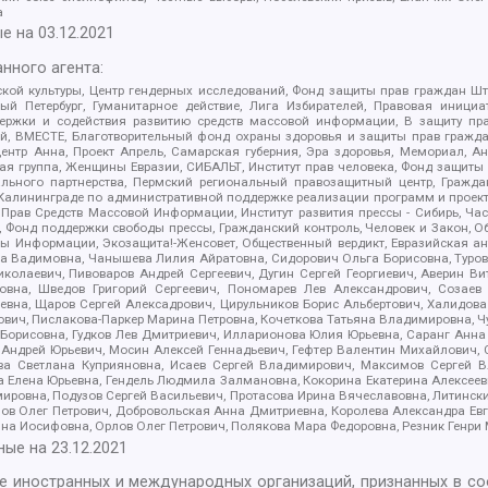
а
е на
03.12.2021
нного агента:
ой культуры, Центр гендерных исследований, Фонд защиты прав граждан Шта
 Петербург, Гуманитарное действие, Лига Избирателей, Правовая инициат
держки и содействия развитию средств массовой информации, В защиту п
ий, ВМЕСТЕ, Благотворительный фонд охраны здоровья и защиты прав граж
, центр Анна, Проект Апрель, Самарская губерния, Эра здоровья, Мемориал,
я группа, Женщины Евразии, СИБАЛЬТ, Институт прав человека, Фонд защиты 
льного партнерства, Пермский региональный правозащитный центр, Граждан
лининграде по административной поддержке реализации программ и проекто
 Прав Средств Массовой Информации, Институт развития прессы - Сибирь, Ча
, Фонд поддержки свободы прессы, Гражданский контроль, Человек и Закон, 
оды Информации, Экозащита!-Женсовет, Общественный вердикт, Евразийская а
 Вадимовна, Чанышева Лилия Айратовна, Сидорович Ольга Борисовна, Туровс
олаевич, Пивоваров Андрей Сергеевич, Дугин Сергей Георгиевич, Аверин В
вна, Шведов Григорий Сергеевич, Пономарев Лев Александрович, Созаев
евна, Щаров Сергей Алексадрович, Цирульников Борис Альбертович, Халидо
ович, Пислакова-Паркер Марина Петровна, Кочеткова Татьяна Владимировна, Ч
Борисовна, Гудков Лев Дмитриевич, Илларионова Юлия Юрьевна, Саранг Анна
Андрей Юрьевич, Мосин Алексей Геннадьевич, Гефтер Валентин Михайлович,
а Светлана Куприяновна, Исаев Сергей Владимирович, Максимов Сергей Вл
а Елена Юрьевна, Гендель Людмила Залмановна, Кокорина Екатерина Алексее
ровна, Подузов Сергей Васильевич, Протасова Ирина Вячеславовна, Литинск
ов Олег Петрович, Добровольская Анна Дмитриевна, Королева Александра Ев
яна Иосифовна, Орлов Олег Петрович, Полякова Мара Федоровна, Резник Генри
ные на
23.12.2021
ле иностранных и международных организаций, признанных в с