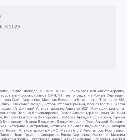
u
ROS
2026
.Реалии, Радио Свобода, MEDIUM-ORIENT, Пономарев Лев Александрович,
ервое антикоррупционное СМИ, VTimes.io, Баданин Роман Сергеевич,
ова Юлия Сергеевна, Маетная Елизавета Витальевна, The Insider SIA,
ич, Телеканал Дождь, Петров Степан Юрьевич, Istories fonds, Шмагун
иковский Дмитрий Александрович, Альтаир 2021, Ромашки монолит,
, Костылева Полина Владимировна, Лютов Александр Иванович, Жилкин
, Кильтау Екатерина Викторовна, Любарев Аркадий Ефимович, Гурман
й Викторович, Егоров Владимир Владимирович, Гусев Андрей Юрьевич,
ская Екатерина Дмитриевна, Сотников Даниил Владимирович, Захаров
ерл Роман Александрович, МЕМО, Mason G.E.S. Anonymous Foundation,
, Павлов Иван Юрьевич, Скворцова Елена Сергеевна, Оленичев Максим
 Александрович, Григорьева Алина Александровна, Григорьев Андрей