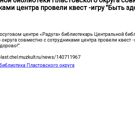
ной библиотеки Пластовского округа сов
ками центра провели квест -игру "Быть з
досуговом центре «Радуга» библиотекарь Центральной биб
 округа совместно с сотрудниками центра провели квест -
дорово!".
plast.chel.muzkult.ru/news/140711967
библиотека Пластовского округа