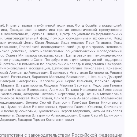
б, Институт права и публичной политики, Фонд борьбы с коррупцией,
ива, Гражданская инициатива против экологической преступности,
рав заключенных, Горячая Линия, Центр социально-информационных
дан, Благотворительный фонд помощи осужденным и их семьям, Фонд
 Аналитический Центр Юрия Левады, Издательство Парк Гагарина, Фонд
гласности, Российский исследовательский центр по правам человека,
ское действие, Центр независимых социологических исследований,
в Совета Министров северных стран, Центр развития некоммерческих
стное учреждение в Санкт-Петербурге по административной поддержке
Общественная комиссия по сохранению наследия академика Сахарова,
нтимонопольная ассоциация, Дзугкоева Регина Николаевна, Кривенко
кий Александр Алексеевич, Васильева Анастасия Евгеньевна, Ривина
италий Евгеньевич, Барахоев Магомед Бекханович, Шевченко Дмитрий
 Валерий Валерьевич, Каргалицкий Борис Юльевич, Исакова Ирина
ва Марина Владимировна, Людевиг Марина Зариевна, Федотова Галина
уркина Наталья Валерьевна, Акимова Татьяна Николаевна, Золотарева
 Васильевна, Захарова Светлана Сергеевна, Щур Татьяна Михайловна,
 Симонов Алексей Кириллович, Флиге Ирина Анатольевна, Мельникова
адимирович, Беляев Сергей Иванович, Голубева Елена Николаевна,
вна, Шуманов Илья Вячеславович, Арапова Галина Юрьевна, Свечников
ий Леонид Борисович, Лукашевский Сергей Маркович, Бахмин Вячеслав
геньевна, Смирнов Владимир Александрович, Вицин Сергей Ефимович,
 Маркович, Захаров Герман Константинович
оответствии с законодательством Российской Федерации