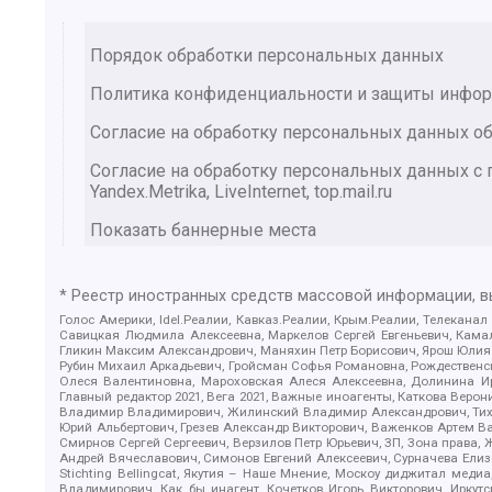
Порядок обработки персональных данных
Политика конфиденциальности и защиты инфо
Согласие на обработку персональных данных об
Согласие на обработку персональных данных 
Yandex.Metrika, LiveInternet, top.mail.ru
Показать баннерные места
* Реестр иностранных средств массовой информации, 
Голос Америки, Idel.Реалии, Кавказ.Реалии, Крым.Реалии, Телеканал
Савицкая Людмила Алексеевна, Маркелов Сергей Евгеньевич, Камал
Гликин Максим Александрович, Маняхин Петр Борисович, Ярош Юлия П
Рубин Михаил Аркадьевич, Гройсман Софья Романовна, Рождественски
Олеся Валентиновна, Мароховская Алеся Алексеевна, Долинина И
Главный редактор 2021, Вега 2021, Важные иноагенты, Каткова Вер
Владимир Владимирович, Жилинский Владимир Александрович, Тихон
Юрий Альбертович, Грезев Александр Викторович, Важенков Артем В
Смирнов Сергей Сергеевич, Верзилов Петр Юрьевич, ЗП, Зона прав
Андрей Вячеславович, Симонов Евгений Алексеевич, Сурначева Елиз
Stichting Bellingcat, Якутия – Наше Мнение, Москоу диджитал мед
Владимирович, Как бы инагент, Кочетков Игорь Викторович, Иркут