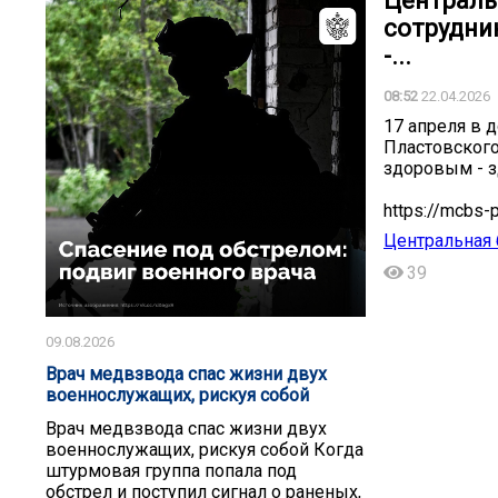
Централь
сотрудни
-...
08:52
22.04.2026
17 апреля в 
Пластовского
здоровым - з
https://mcbs-
Центральная 
39
09.08.2026
Врач медвзвода спас жизни двух
военнослужащих, рискуя собой
Врач медвзвода спас жизни двух
военнослужащих, рискуя собой Когда
штурмовая группа попала под
обстрел и поступил сигнал о раненых,