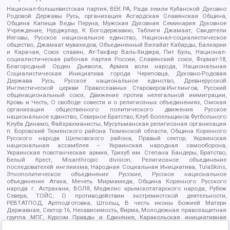
Национал-большевистская партия, ВЕК РА, Рада земли Кубанской Духовно
Родовой Державы Русь, организация Асгардская Славянская Община,
Община Капища Веды Перуна, Мужская Духовная Семинария Духовное
Учреждение, Нурджулар, К Богодержавию, Таблиги Джамаат, Свидетели
Иеговы, Русское национальное единство, Национал-социалистическое
общество, Джамаат мувахидов, Объединенный Вилайат Кабарды, Балкарии
и Карачая, Союз славян, Ат-Такфир Валь-Хиджра, Пит Буль, Национал-
социалистическая рабочая партия России, Славянский союз, Формат-18,
Благородный Орден Дьявола, Армия воли народа, Национальная
Социалистическая Инициатива города Череповца, Духовно-Родовая
Держава Русь, Русское национальное единство, Древнерусской
Инглистической церкви Православных Староверов-Инглингов, Русский
общенациональный союз, Движение против нелегальной иммиграции,
Кровь и Честь, О свободе совести и о религиозных объединениях, Омская
организация общественного политического движения Русское
национальное единство, Северное Братство, Клуб Болельщиков Футбольного
Клуба Динамо, Файзрахманисты, Мусульманская религиозная организация
п. Боровский Тюменского района Тюменской области, Община Коренного
Русского народа Щелковского района, Правый сектор, Украинская
национальная ассамблея – Украинская народная самооборона,
Украинская повстанческая армия, Тризуб им. Степана Бандеры, Братство,
Белый Крест, Misanthropic division, Религиозное объединение
последователей инглиизма, Народная Социальная Инициатива, TulaSkins,
Этнополитическое объединение Русские, Русское национальное
объединение Атака, Мечеть Мирмамеда, Община Коренного Русского
народа г. Астрахани, ВОЛЯ, Меджлис крымскотатарского народа, Рубеж
Севера, ТОЙС, О противодействии экстремистской деятельности,
РЕВТАТПОД, Артподготовка, Штольц, В честь иконы Божией Матери
Державная, Сектор 16, Независимость, Фирма, Молодежная правозащитная
группа МПГ, Курсом Правды и Единения, Каракольская инициативная
группа, Автоград Крю, Союз Славянских Сил Руси, Алля-Аят,