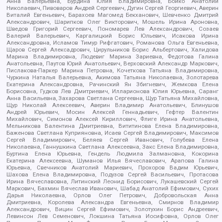
Анна Валерьевна, Бурдина Юлия Владимировна, Бойко Анатолий
Николаевич, Пивоваров Андрей Сергеевич, Дугин Сергей Георгиевич, Аверин
Виталий Евгеньевич, Барахоев Магомед Бекханович, Шевченко Дмитрий
Александрович, Шарипков Олег Викторович, Мошель Ирина Ароновна,
Шведов Григорий Сергеевич, Пономарев Лев Александрович, Созаев
Валерий Валерьевич, Каргалицкий Борис Юльевич, Исакова Ирина
Александровна, Исламов Тимур Рифгатович, Романова Ольга Евгеньевна,
Щаров Сергей Алексадрович, Цирульников Борис Альбертович, Халидова
Марина Владимировна, Людевиг Марина Зариевна, Федотова Галина
Анатольевна, Паутов Юрий Анатольевич, Верховский Александр Маркович,
Пислакова-Паркер Марина Петровна, Кочеткова Татьяна Владимировна,
Чуркина Наталья Валерьевна, Акимова Татьяна Николаевна, Золотарева
Екатерина Александровна, Рачинский Ян Збигневич, Жемкова Елена
Борисовна, Гудков Лев Дмитриевич, Илларионова Юлия Юрьевна, Саранг
Анна Васильевна, Захарова Светлана Сергеевна, Щур Татьяна Михайловна,
Щур Николай Алексеевич, Аверин Владимир Анатольевич, Блинушов
Андрей Юрьевич, Мосин Алексей Геннадьевич, Гефтер Валентин
Михайлович, Симонов Алексей Кириллович, Флиге Ирина Анатольевна,
Мельникова Валентина Дмитриевна, Вититинова Елена Владимировна,
Баженова Светлана Куприяновна, Исаев Сергей Владимирович, Максимов
Сергей Владимирович, Беляев Сергей Иванович, Голубева Елена
Николаевна, Ганнушкина Светлана Алексеевна, Закс Елена Владимировна,
Буртина Елена Юрьевна, Гендель Людмила Залмановна, Кокорина
Екатерина Алексеевна, Шуманов Илья Вячеславович, Арапова Галина
Юрьевна, Свечников Анатолий Мариевич, Прохоров Вадим Юрьевич,
Шахова Елена Владимировна, Подузов Сергей Васильевич, Протасова
Ирина Вячеславовна, Литинский Леонид Борисович, Лукашевский Сергей
Маркович, Бахмин Вячеслав Иванович, Шабад Анатолий Ефимович, Сухих
Дарья Николаевна, Орлов Олег Петрович, Добровольская Анна
Дмитриевна, Королева Александра Евгеньевна, Смирнов Владимир
Александрович, Вицин Сергей Ефимович, Золотухин Борис Андреевич,
Левинсон Лев Семенович, Локшина Татьяна Иосифовна, Орлов Олег