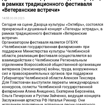
в рамках традиционного фестиваля
«Ветеранские встречи»
14:55
30.09.2025
Сегодня на сцене Дворца культуры «Октябрь», состоялся
прекрасный и душевный концерт «Легенды эстрады», в
рамках традиционного фестиваля «Ветеранские
встречи».
Организатором фестиваля является ОГБУК
«Челябинская государственная филармония» при
поддержке Министерства культуры Челябинской
области, реализация фестиваля осуществляется во
взаимодействии с Челябинским Региональным
отделением Всероссийской общественной организации
ветеранов (пенсионеров) войны, труда, вооруженных
сил и правоохранительных органов при поддержке
Губернатора Челябинской области Алексея Текслера.
Для Пластовчан выступили лауреаты международных
конкурсов, солисты Челябинской государственной
филармонии Алина Анищенко, Екатерина Берсенёва,
Ольга Печерских и Рустам Зайченко, ведущая концерта
Заслуженная артистка РФ Наталья Риккер. Они
исполнили популярные эстрадные песни советского