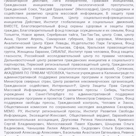
Гуманитарное действие, Лига Избирателей, Правовая инициатива,
Гражданская инициатива против экологической преступности,
Гражданский Союз, "Хасдей Ерушалаим" (Милосердие), Центр поддержки и
содействия развитию средств массовой информации, В защиту прав
заключенных, Горячая Линия, Центр социально-информационных
инициатив Действие, Институт глобализации и социальных движений,
ВМЕСТЕ, Благотворительный фонд охраны здоровья и защиты прав
граждан, Благотворительный фонд помощи осужденным и их семьям, Фонд
Тольятти, Новое время, Серебряная тайга, Так-Так-Так, центр Сова, центр
Анна, Проект Апрель, Самарская губерния, Эра здоровья, Мемориал,
Аналитический Центр Юрия Левады, Издательство Парк Гагарина, Фонд
содействия имени Андрея Рылькова, Сфера, Уральская правозащитная
группа, Женщины Евразии, СИБАЛЬТ, Институт прав человека, Фонд защиты
гласности, Российский исследовательский центр по правам человека,
Дальневосточный центр развития гражданских инициатив и социального
партнерства, Пермский региональный правозащитный центр, Гражданское
действие, Центр независимых социологических исследований, Сутяжник,
АКАДЕМИЯ ПО ПРАВАМ ЧЕЛОВЕКА, Частное учреждение в Калининграде по
административной поддержке реализации программ и проектов Совета
Министров северных стран, Центр развития некоммерческих организаций,
Гражданское содействие, Интернешнл-Р, Центр Защиты Прав Средств
Массовой Информации, Институт развития прессы - Сибирь, Частное
учреждение в Санкт-Петербурге по административной поддержке
реализации программ и проектов Совета Министров Северных Стран, Фонд
поддержки свободы прессы, Гражданский контроль, Человек и Закон,
Общественная комиссия по сохранению наследия академика Сахарова,
МЕМО. РУ, Институт региональной прессы, Институт Развития Свободы
Информации, Экозащита!-Женсовет, Общественный вердикт, Евразийская
антимонопольная ассоциация, Дзугкоева Регина Николаевна, Кривенко
Сергей Владимирович, Милославский Павел Юрьевич, Шнырова Ольга
Вадимовна, Чанышева Лилия Айратовна, Сидорович Ольга Борисовна,
Туровский Александр Алексеевич, Васильева Анастасия Евгеньевна, Ривина