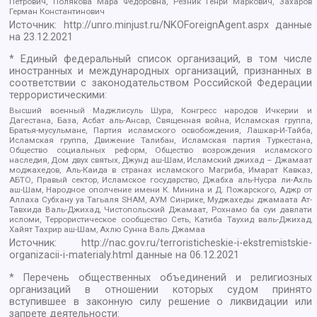
Петрович, Полякова Мара Федоровна, Резник Генри Маркович, Захаров
Герман Константинович
Источник:
http://unro.minjust.ru/NKOForeignAgent.aspx
данные
на
23.12.2021
* Единый федеральный список организаций, в том числе
иностранных и международных организаций, признанных в
соответствии с законодательством Российской Федерации
террористическими:
Высший военный Маджлисуль Шура, Конгресс народов Ичкерии и
Дагестана, База, Асбат аль-Ансар, Священная война, Исламская группа,
Братья-мусульмане, Партия исламского освобождения, Лашкар-И-Тайба,
Исламская группа, Движение Талибан, Исламская партия Туркестана,
Общество социальных реформ, Общество возрождения исламского
наследия, Дом двух святых, Джунд аш-Шам, Исламский джихад – Джамаат
моджахедов, Аль-Каида в странах исламского Магриба, Имарат Кавказ,
АБТО, Правый сектор, Исламское государство, Джабха аль-Нусра ли-Ахль
аш-Шам, Народное ополчение имени К. Минина и Д. Пожарского, Аджр от
Аллаха Субхану уа Тагьаля SHAM, АУМ Синрике, Муджахеды джамаата Ат-
Тавхида Валь-Джихад, Чистопольский Джамаат, Рохнамо ба суи давлати
исломи, Террористическое сообщество Сеть, Катиба Таухид валь-Джихад,
Хайят Тахрир аш-Шам, Ахлю Сунна Валь Джамаа
Источник:
http://nac.gov.ru/terroristicheskie-i-ekstremistskie-
organizacii-i-materialy.html
данные на
06.12.2021
* Перечень общественных объединений и религиозных
организаций в отношении которых судом принято
вступившее в законную силу решение о ликвидации или
запрете деятельности: