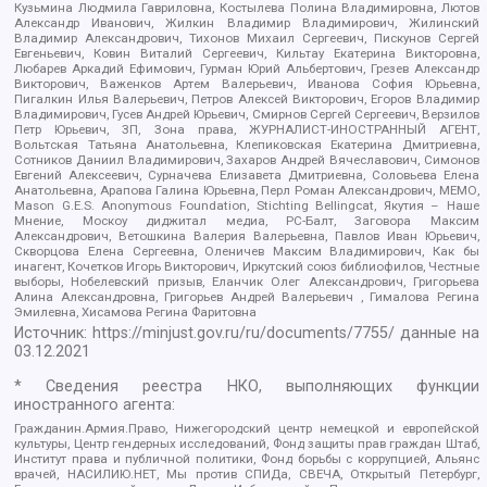
Кузьмина Людмила Гавриловна, Костылева Полина Владимировна, Лютов
Александр Иванович, Жилкин Владимир Владимирович, Жилинский
Владимир Александрович, Тихонов Михаил Сергеевич, Пискунов Сергей
Евгеньевич, Ковин Виталий Сергеевич, Кильтау Екатерина Викторовна,
Любарев Аркадий Ефимович, Гурман Юрий Альбертович, Грезев Александр
Викторович, Важенков Артем Валерьевич, Иванова София Юрьевна,
Пигалкин Илья Валерьевич, Петров Алексей Викторович, Егоров Владимир
Владимирович, Гусев Андрей Юрьевич, Смирнов Сергей Сергеевич, Верзилов
Петр Юрьевич, ЗП, Зона права, ЖУРНАЛИСТ-ИНОСТРАННЫЙ АГЕНТ,
Вольтская Татьяна Анатольевна, Клепиковская Екатерина Дмитриевна,
Сотников Даниил Владимирович, Захаров Андрей Вячеславович, Симонов
Евгений Алексеевич, Сурначева Елизавета Дмитриевна, Соловьева Елена
Анатольевна, Арапова Галина Юрьевна, Перл Роман Александрович, МЕМО,
Mason G.E.S. Anonymous Foundation, Stichting Bellingcat, Якутия – Наше
Мнение, Москоу диджитал медиа, РС-Балт, Заговора Максим
Александрович, Ветошкина Валерия Валерьевна, Павлов Иван Юрьевич,
Скворцова Елена Сергеевна, Оленичев Максим Владимирович, Как бы
инагент, Кочетков Игорь Викторович, Иркутский союз библиофилов, Честные
выборы, Нобелевский призыв, Еланчик Олег Александрович, Григорьева
Алина Александровна, Григорьев Андрей Валерьевич , Гималова Регина
Эмилевна, Хисамова Регина Фаритовна
Источник:
https://minjust.gov.ru/ru/documents/7755/
данные на
03.12.2021
* Сведения реестра НКО, выполняющих функции
иностранного агента:
Гражданин.Армия.Право, Нижегородский центр немецкой и европейской
культуры, Центр гендерных исследований, Фонд защиты прав граждан Штаб,
Институт права и публичной политики, Фонд борьбы с коррупцией, Альянс
врачей, НАСИЛИЮ.НЕТ, Мы против СПИДа, СВЕЧА, Открытый Петербург,