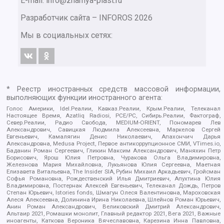
E-mail: info@znamya-plast.ru
Разработчик сайта –
INFOROS
2026
Мы в социальных сетях:
* Реестр иностранных средств массовой информации,
выполняющих функции иностранного агента:
Голос Америки, Idel.Реалии, Кавказ.Реалии, Крым.Реалии, Телеканал
Настоящее Время, Azatliq Radiosi, PCE/PC, Сибирь.Реалии, Фактограф,
Север.Реалии, Радио Свобода, MEDIUM-ORIENT, Пономарев Лев
Александрович, Савицкая Людмила Алексеевна, Маркелов Сергей
Евгеньевич, Камалягин Денис Николаевич, Апахончич Дарья
Александровна, Medusa Project, Первое антикоррупционное СМИ, VTimes.io,
Баданин Роман Сергеевич, Гликин Максим Александрович, Маняхин Петр
Борисович, Ярош Юлия Петровна, Чуракова Ольга Владимировна,
Железнова Мария Михайловна, Лукьянова Юлия Сергеевна, Маетная
Елизавета Витальевна, The Insider SIA, Рубин Михаил Аркадьевич, Гройсман
Софья Романовна, Рождественский Илья Дмитриевич, Апухтина Юлия
Владимировна, Постернак Алексей Евгеньевич, Телеканал Дождь, Петров
Степан Юрьевич, Istories fonds, Шмагун Олеся Валентиновна, Мароховская
Алеся Алексеевна, Долинина Ирина Николаевна, Шлейнов Роман Юрьевич,
Анин Роман Александрович, Великовский Дмитрий Александрович,
Альтаир 2021, Ромашки монолит, Главный редактор 2021, Вега 2021, Важные
иноагенты, Каткова Вероника Вячеславовна, Карезина Инна Павловна,